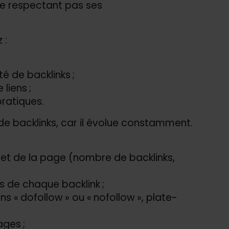
 ne respectant pas ses
 :
é de backlinks ;
liens ;
pratiques.
l de backlinks, car il évolue constamment.
et de la page (nombre de backlinks,
ls de chaque backlink ;
ens « dofollow » ou « nofollow », plate-
ages ;