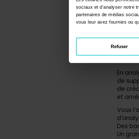
le S
sociaux et d'analyser notre t
partenaires de médias sociaux
vous leur avez fournies ou qu'
Les bac
de conf
directe
Refuser
une aut
de liens
En anal
de supp
de créat
et amél
Vous l’
d’analy
Des bac
Un gran