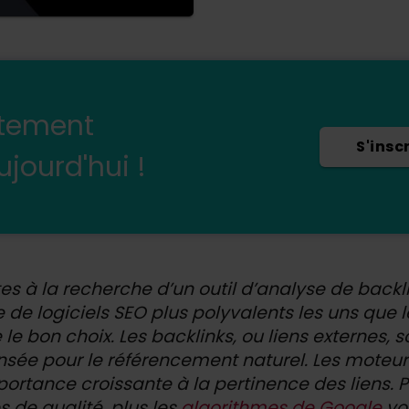
itement
S'insc
jourd'hui !
es à la recherche d’un outil d’analyse de backli
de logiciels SEO plus polyvalents les uns que les
e le bon choix. Les backlinks, ou liens externes,
sée pour le référencement naturel. Les moteu
ortance croissante à la pertinence des liens. P
s de qualité, plus les
algorithmes de Google
vo