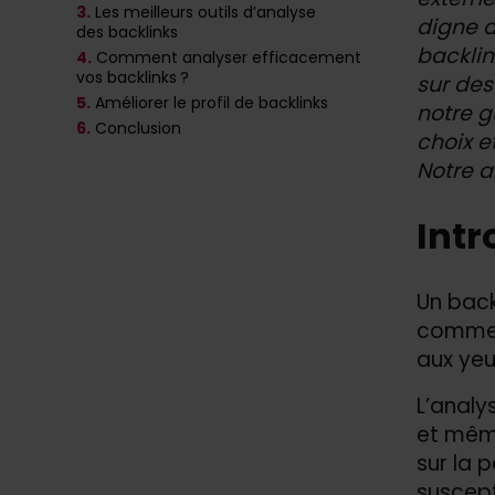
3.
Les meilleurs outils d’analyse
digne d
des backlinks
backlin
4.
Comment analyser efficacement
vos backlinks ?
sur des
5.
Améliorer le profil de backlinks
notre g
6.
Conclusion
choix et
Notre a
Intr
Un back
comme u
aux yeu
L’analy
et même
sur la p
suscept