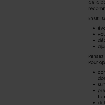
de la p
recomm
En utili
éva
vou
déc
aju
Pensez 
Pour op
con
dom
sur
pré
for
dét