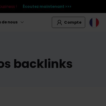
business !
Écoutez maintenant >>>
s de nous
Compte
os backlinks