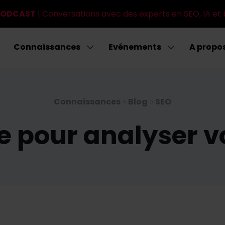
 PODCAST
| Conversations avec des experts en SEO, IA et 
Connaissances
Evénements
A propo
Connaissances
»
Blog
»
SEO
e pour analyser v
)