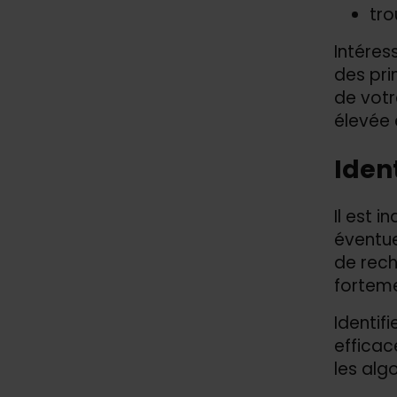
tro
Intéres
des pri
de votr
élevée 
Ident
Il est 
éventue
de rech
fortem
Identif
efficac
les alg