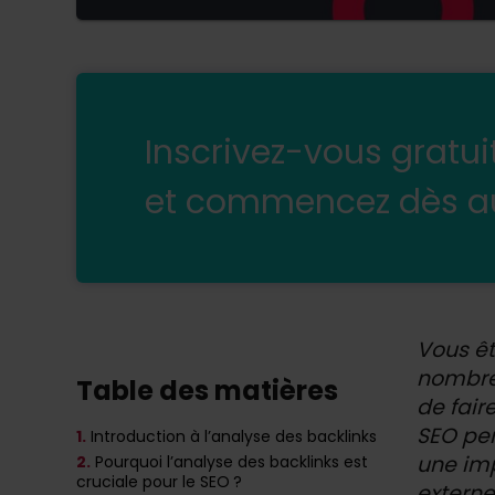
Inscrivez-vous gratu
et commencez dès au
Vous êt
nombre 
Table des matières
de fair
SEO pen
1.
Introduction à l’analyse des backlinks
une imp
2.
Pourquoi l’analyse des backlinks est
cruciale pour le SEO ?
externe