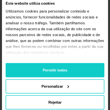
realizado no final de maio, em Zakopane. Ao
Este website utiliza cookies
longo de quatro dias, reunimos palestras
Utilizamos cookies para personalizar conteúdo e
principais, workshops práticos e sessões
anúncios, fornecer funcionalidades de redes sociais e
de networking focadas em SEO e link building
analisar o nosso tráfego. Também partilhamos
na prática. Com três trilhas temáticas,
informações acerca da sua utilização do site com os
42 palestrantes, mais de 300 participantes
nossos parceiros de redes sociais, de publicidade e de
e um extenso programa de mastermind, o
análise, que as podem combinar com outras informações
evento foi perfeitamente complementado
que lhes forneceu ou recolhidas por estes a partir da sua
pela atmosfera das montanhas e pelas
utilização dos respetivos serviços.
atividades de integração. Foi intenso!
Nota:
já estamos preparando a próxima
Permitir todos
edição! Voltamos a
Zakopane nos dias
21 e 22 de maio de 2026
, com um line-up
de especialistas de nível mundial, como
Personalizar
sempre. Os ingressos Early Bird já estão à
venda — é o momento ideal para garantir o
Rejeitar
seu com até
20% de desconto
. Confira os