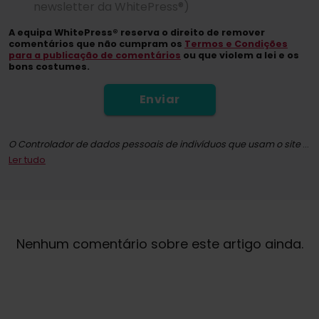
newsletter da WhitePress®)
A equipa WhitePress® reserva o direito de remover
comentários que não cumpram os
Termos e Condições
para a publicação de comentários
ou que violem a lei e os
bons costumes.
Enviar
O Controlador de dados pessoais de indivíduos que usam o site whitepress.com e todas as suas subpáginas (doravante: o Serviço) na aceção do Regulamento (UE) 2016/679 do Parlamento Europeu e do Conselho, de 27 de abril de 2016, sobre a proteção das pessoas singulares no que diz respeito ao tratamento de dados pessoais e à livre circulação desses dados, e que revoga a Diretiva 95/46/CE (doravante RGPD) é coletivamente "WhitePress" Spółka z ograniczoną odpowiedzialnością com sede em Bielsko-Biała, em ul. Legionów 26/28, inscrita no Registo dos Empresários do Registo dos Tribunais Nacionais, mantido pelo Tribunal Distrital de Bielsko-Biała, 8ª Divisão Económica do Registo dos Tribunais Nacionais, com o número KRS: 0000651339, NIP: 9372667797, REGON: 243400145 e as outras empresas do Grupo
Ler tudo
Ao inscrever-se para a newsletter, você concorda em receber informações comerciais por meio de comunicação eletrónica, especialmente e-mail, sobre marketing direto de serviços e produtos oferecidos pela WhitePress sp. z o.o. e pelos seus parceiros comerciais de confiança interessados em comercializar os seus próprios produtos ou serviços. A base legal para o processamento dos seus dados pessoais é dada por consentimento (Art. 6 (1) (a) GDPR).
A qualquer momento, você tem o direito de retirar o seu consentimento para o processamento dos seus dados pessoais para fins de marketing. Para obter mais informações sobre o processamento e base legal para o processamento dos seus dados pessoais pela WhitePress sp. z o.o., incluindo os seus direitos, você pode encontrar na nossa
Nenhum comentário sobre este artigo ainda.