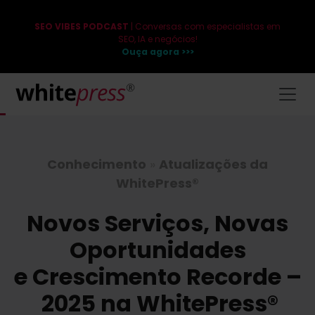
SEO VIBES PODCAST
| Conversas com especialistas em
SEO, IA e negócios!
Ouça agora >>>
Conhecimento
»
Atualizações da
WhitePress®
Novos Serviços, Novas
Oportunidades
e Crescimento Recorde –
2025 na WhitePress®