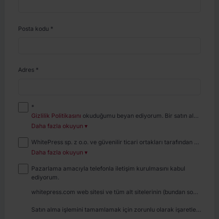
Posta kodu
*
Adres
*
*
Gizlilik Politikasını
okuduğumu beyan ediyorum. Bir satın alma işlemi yaparak, bilet satın alma siparişinin yerine getirilmesi ve etkinliğe katılım amacıyla formda sağlanan kişisel verilerin işlenmesini onaylıyorum.
Daha fazla okuyun ▾
WhitePress sp. z o.o. ve güvenilir ticari ortakları tarafından sağlanan hizmet ve ürünlerin doğrudan pazarlanmasıyla ilgili olarak elektronik iletişim aracılığı ile, özellikle e-posta yoluyla ticari bilgilerin gönderilmesini kabul ediyorum.
Daha fazla okuyun ▾
Pazarlama amacıyla telefonla iletişim kurulmasını kabul
ediyorum.
whitepress.com web sitesi ve tüm alt sitelerinin (bundan sonra: Web Sitesi) kişisel veri denetleyicisi, 27 Nisan 2016 tarihli Avrupa Parlamentosu ve Konseyi Yönetmeliği (AB) 2016/679 (kişisel verilerin işlenmesi ve bu verilerin serbest dolaşımına ilişkin olarak doğal kişilerin korunmasına dair) ve 95/46/EC sayılı Direktifin yürürlükten kaldırılmasını içeren (bundan sonra: RODO) anlamında, "WhitePress" Spółka z ograniczoną odpowiedzialnością’dur. Şirket, Polonya’nın Bielsko-Biała şehrinde, Legionów 26/28 Sokak, 43-300 Bielsko-Biała adresinde kayıtlı olup, Bielsko-Biała Bölge Mahkemesi, 8. Ekonomik Bölüm tarafından tutulan Ulusal Ticaret Sicili’nde KRS numarası: 0000651339, vergi kimlik numarası (NIP): 9372667797, istatistik numarası REGON: 243400145 ve WhitePress Grubu'na ait diğer şirketlerle birlikte kişisel verilerin kontrolörüdür (bundan sonra: Kontrolör).
Satın alma işlemini tamamlamak için zorunlu olarak işaretlenen kişisel verilerin sağlanması gönüllüdür, ancak bilet hizmetinin sunulabilmesi için gereklidir. Kişisel verileriniz, bilet satın alma işlemi tamamlanması ve etkinliğe katılım amacıyla işlenecektir. Bilet satın alarak,