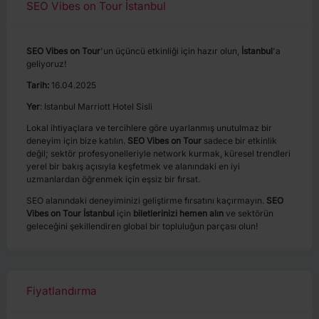
SEO Vibes on Tour İstanbul
SEO Vibes on Tour
'un üçüncü etkinliği için hazır olun,
İstanbul
'a
geliyoruz!
Tarih:
16.04.2025
Yer
: Istanbul Marriott Hotel Sisli
Lokal ihtiyaçlara ve tercihlere göre uyarlanmış unutulmaz bir
deneyim için bize katılın.
SEO Vibes
on Tour
sadece bir etkinlik
değil; sektör profesyonelleriyle network kurmak, küresel trendleri
yerel bir bakış açısıyla keşfetmek ve alanındaki en iyi
uzmanlardan öğrenmek için eşsiz bir fırsat.
SEO alanındaki deneyiminizi geliştirme fırsatını kaçırmayın.
SEO
Vibes on Tour İstanbul
için
biletlerinizi hemen alın
ve sektörün
geleceğini şekillendiren global bir topluluğun parçası olun!
Fiyatlandırma