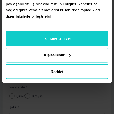
E-posta
*
paylaşabiliriz. İş ortaklarımız, bu bilgileri kendilerine
sağladığınız veya hizmetlerini kullanırken topladıkları
diğer bilgilerle birleştirebilir.
İsim
*
Tümüne izin ver
Soyisim
*
Kişiselleştir
Telefon
*
Reddet
Yasal statü
*
Şirket
Bireysel
Şehir
*