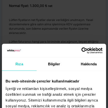
Normal fiyat: 1.300,00 ₺
net
Lütfen fiyatların net fiyatlar olarak verildiğini unutmayın. Yasal
düzenlemelere göre satın alma işleminize KDV uygulanması
durumunda, son ödeme aşamasında verilen fiyatın üzerine
eklenecektir.
Lütfen faturanızı hangi para biriminde alacağınızın, beyan ettiğiniz
vergi ikamet ülkenize bağlı olduğunu unutmayın.
Rıza
Bilgiler
Hakkında
Bilgileriniz
Bu web-sitesinde çerezler kullanılmaktadır
İçeriği ve reklamları kişiselleştirmek, sosyal medya
Vergi ikametgahının bulunduğu ülke
*
özellikleri sunmak ve trafiği analiz etmek için çerezler
Turkey
kullanıyoruz. Sitemizi kullanımınızla ilgili bilgileri ayrıca
sosyal medya, reklamcılık ve analiz iş ortaklarımızla