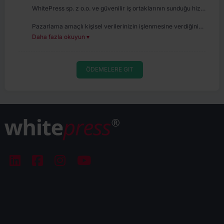
WhitePress sp. z o.o. ve güvenilir iş ortaklarının sunduğu hizmetler ve ürünlerin doğrudan pazarlaması için kişisel verilerinizin işlenmesine onay vermek tamamen gönüllüdür. Pazarlama iletişimi için onay vererek, WhitePress sp. z o.o. ve güvenilir iş ortaklarının kendi ürün veya hizmetlerini pazarlamak amacıyla, özellikle e-posta yoluyla ticari bilgi göndermesine izin vermiş oluyorsunuz. Kişisel verilerinizin işlenmesinin yasal dayanağı, açık onayınızdır (GDPR Madde 6(1)(a)).
Pazarlama amaçlı kişisel verilerinizin işlenmesine verdiğiniz onayı her zaman geri çekme hakkına sahipsiniz. Kişisel verilerinizin işlenmesi ve işlenme dayanakları hakkında, ayrıca haklarınızla ilgili daha fazla bilgiyi
Daha fazla okuyun ▾
ÖDEMELERE GIT