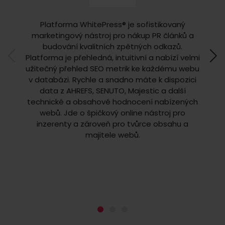
Platforma WhitePress® je sofistikovaný
V obla
marketingový nástroj pro nákup PR článků a
jse
budování kvalitních zpětných odkazů.
mého
Platforma je přehledná, intuitivní a nabízí velmi
kval
užitečný přehled SEO metrik ke každému webu
pohybu
v databázi. Rychle a snadno máte k dispozici
m
data z AHREFS, SENUTO, Majestic a další
hodn
technické a obsahové hodnocení nabízených
webů
webů. Jde o špičkový online nástroj pro
zatím 
inzerenty a zároveň pro tvůrce obsahu a
využít
majitele webů.