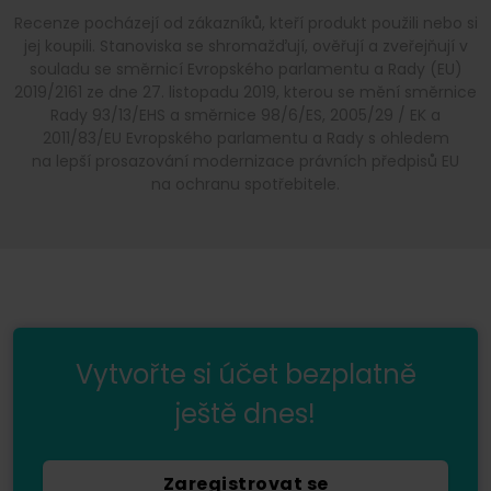
Recenze pocházejí od zákazníků, kteří produkt použili nebo si
jej koupili. Stanoviska se shromažďují, ověřují a zveřejňují v
souladu se směrnicí Evropského parlamentu a Rady (EU)
2019/2161 ze dne 27. listopadu 2019, kterou se mění směrnice
Rady 93/13/EHS a směrnice 98/6/ES, 2005/29 / EK a
2011/83/EU Evropského parlamentu a Rady s ohledem
na lepší prosazování modernizace právních předpisů EU
na ochranu spotřebitele.
Vytvořte si účet bezplatně
ještě dnes!
Zaregistrovat se