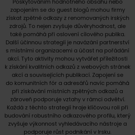
Poskytováním hodnotného obsahu nebo
zapojením se do guest blogů mohou firmy
získat zpětné odkazy z renomovaných irských
zdrojů. To nejen zvyšuje důvěryhodnost, ale
také pomáhá při oslovení cílového publika.
Další účinnou strategií je navázání partnerství
s místními organizacemi a účast na pořádání
akcí. Tyto aktivity mohou vytvářet příležitosti
k získání kvalitních odkazů z webových stránek
akcí a souvisejících publikací. Zapojení se
do komunitních fór a adresářů navíc pomáhá
při získávání místních zpětných odkazů a
zároveň podporuje vztahy v rámci odvětví.
Každá z těchto strategií hraje klíčovou roli při
budování robustního odkazového profilu, který
zvyšuje výkonnost vyhledávacího nástroje a
podporuje růst podnikání v Irsku.