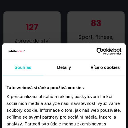
83
127
Sport, fitness,
Zpravodajství
kulturistika
Souhlas
Detaily
Více o cookies
65
75
Společenská
Tato webová stránka používá cookies
Byznys, podnikání,
rubrika, celebrity,
K personalizaci obsahu a reklam, poskytování funkcí
e-commerce
lifestyle
sociálních médií a analýze naší návštěvnosti využíváme
soubory cookie. Informace o tom, jak náš web používáte,
sdílíme se svými partnery pro sociální média, inzerci a
analýzy. Partneři tyto údaje mohou zkombinovat s