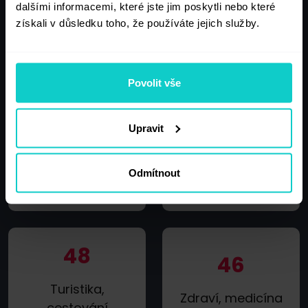
59
dalšími informacemi, které jste jim poskytli nebo které
60
získali v důsledku toho, že používáte jejich služby.
IT, nové
Zábava
technologie,
počítače
Povolit vše
Upravit
54
49
Odmítnout
Jiná témata
Kultura, umění
48
46
Turistika,
Zdraví, medicína
cestování