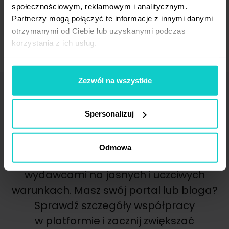
Odezwij się do nas
społecznościowym, reklamowym i analitycznym.
Partnerzy mogą połączyć te informacje z innymi danymi
otrzymanymi od Ciebie lub uzyskanymi podczas
korzystania z ich usług.
Zezwól na wszystkie
Najlepsze polskie
Spersonalizuj
i zagraniczne portale
Odmowa
Współpracujemy z czołowymi
wydawcami na jasnych i uczciwych
warunkach. Masz swój portal lub bloga?
Sprawdź szczegóły współpracy
w platformie i zacznij zwiększać