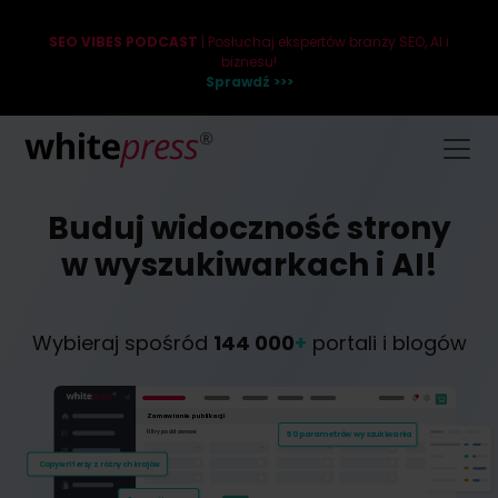
SEO VIBES PODCAST
| Posłuchaj ekspertów branży SEO, AI i
biznesu!
Sprawdź >>>
Buduj widoczność strony
w wyszukiwarkach i AI!
Wybieraj spośród
144 000
+
portali i blogów