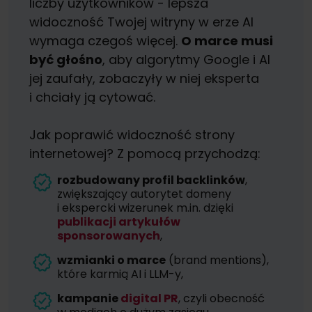
liczby użytkowników - lepsza
widoczność Twojej witryny w erze AI
wymaga czegoś więcej.
O marce musi
być głośno
, aby algorytmy Google i AI
jej zaufały, zobaczyły w niej eksperta
i chciały ją cytować.
Jak poprawić widoczność strony
internetowej? Z pomocą przychodzą:
rozbudowany profil backlinków
,
zwiększający autorytet domeny
i ekspercki wizerunek m.in. dzięki
publikacji artykułów
sponsorowanych
,
wzmianki o marce
(brand mentions),
które karmią AI i LLM-y,
kampanie
digital PR
, czyli obecność