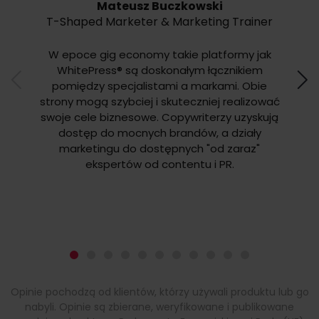
Mateusz Buczkowski
T-Shaped Marketer & Marketing Trainer
W epoce gig economy takie platformy jak
WhitePress® są doskonałym łącznikiem
Whit
pomiędzy specjalistami a markami. Obie
i wagę
strony mogą szybciej i skuteczniej realizować
codzi
swoje cele biznesowe. Copywriterzy uzyskują
budo
dostęp do mocnych brandów, a działy
o d
marketingu do dostępnych "od zaraz"
pow
ekspertów od contentu i PR.
Opinie pochodzą od klientów, którzy używali produktu lub go
nabyli. Opinie są zbierane, weryfikowane i publikowane