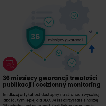
36 miesięcy gwarancji trwałości
publikacji i codzienny monitoring
Im dłużej artykuł jest dostępny na stronach wysokiej
jakości, tym lepiej dla SEO. Jeśli skorzystasz z naszej
36-miesięcznej gwarancji, Twój link zwrotny może