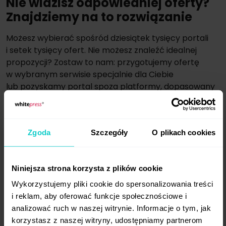
Nie widzisz odpowiedniej oferty?
Znajdziemy na to rozwiązanie
Możesz wybierać spośród dziesiątek tysięcy portali
i setek tysięcy ofert. Nie możesz znaleźć idealnej
propozycji? Zostaw to nam: przygotujemy ofertę
w wybranym serwisie specjalnie dla Ciebie
lub pozyskamy portal spoza platformy, dopasowany
do Twoich potrzeb.
Zgoda
Szczegóły
O plikach cookies
Zarejestruj się bezpłatnie
i zacznij działać już dziś!
Niniejsza strona korzysta z plików cookie
Wykorzystujemy pliki cookie do spersonalizowania treści
i reklam, aby oferować funkcje społecznościowe i
Zarejestruj się
analizować ruch w naszej witrynie. Informacje o tym, jak
korzystasz z naszej witryny, udostępniamy partnerom