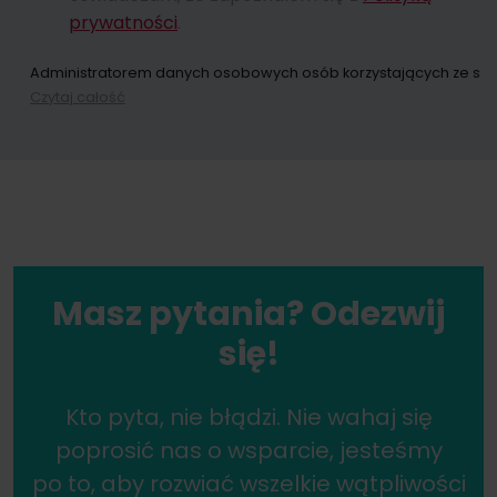
prywatności
.
Administratorem danych osobowych osób korzystających ze strony
Czytaj całość
Dokonując zapisu na newsletter wyrażacie Państwo zgodę na przes
W każdym momencie przysługuje Państwu możliwość wycofania zgo
Masz pytania? Odezwij
się!
Kto pyta, nie błądzi. Nie wahaj się
poprosić nas o wsparcie, jesteśmy
po to, aby rozwiać wszelkie wątpliwości