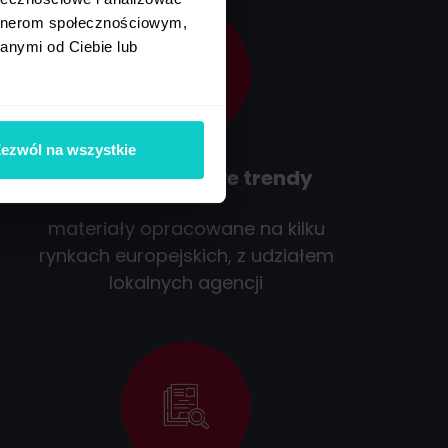
artnerom społecznościowym,
anymi od Ciebie lub
ezwól na wszystkie
Międzynarodowe trendy
materiały opracowane na kilku
rynkach europejskich, z udziałem
lokalnych agencji