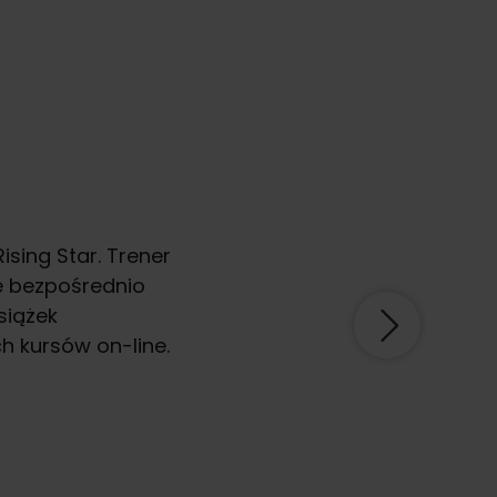
sing Star. Trener
Co
we bezpośrednio
or
siążek
So
h kursów on-line.
Sz
By
tr
mi
z 