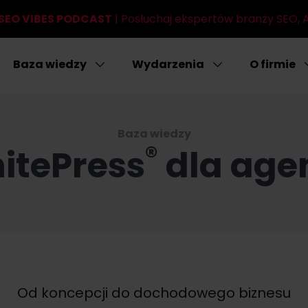
SEO VIBES PODCAST
| Posłuchaj ekspertów branży SEO, AI
Baza wiedzy
Wydarzenia
O firmie
Baza wiedzy
®
itePress
dla agen
Od koncepcji do dochodowego biznesu