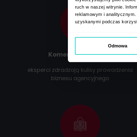
ruch w naszej witrynie. Inf
reklamowym i analitycznym. 
uzyskanymi podczas korzysta
Odmowa
Komentarze liderów
eksperci zdradzają kulisy prowadzenia
biznesu agencyjnego