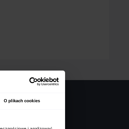
O plikach cookies
kułach:
ołecznościowe i analizować