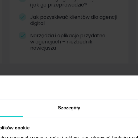
i jak go przeprowadzić?
Jak pozyskiwać klientów dla agencji
digital
Narzędzia i aplikacje przydatne
w agencjach – niezbędnik
nowicjusza
Szczegóły
jdziesz w naszych arty
 plików cookie
do spersonalizowania treści i reklam, aby oferować funkcje sp