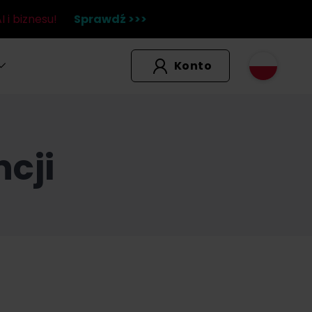
 i biznesu!
Sprawdź >>>
Konto
cji