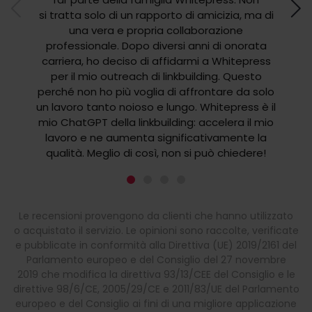
WhiteP
si tratta solo di un rapporto di amicizia, ma di
su più
una vera e propria collaborazione
Link 
professionale. Dopo diversi anni di onorata
diffic
carriera, ho deciso di affidarmi a Whitepress
più 
per il mio outreach di linkbuilding. Questo
ital
perché non ho più voglia di affrontare da solo
un lavoro tanto noioso e lungo. Whitepress è il
Automa
mio ChatGPT della linkbuilding: accelera il mio
lavoro e ne aumenta significativamente la
qualità. Meglio di così, non si può chiedere!
Le recensioni provengono da clienti che hanno utilizzato
o acquistato il servizio. Le opinioni sono raccolte, verificate
e pubblicate in conformità alla Direttiva (UE) 2019/2161 del
Parlamento europeo e del Consiglio del 27 novembre
2019 che modifica la direttiva 93/13/CEE del Consiglio e le
direttive 98/6/CE, 2005/29/CE e 2011/83/UE del Parlamento
europeo e del Consiglio ai fini di una migliore applicazione