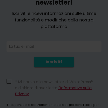
newsletter!
Iscriviti e ricevi informazioni sulle ultime
funzionalità e modifiche della nostra
piattaforma
La tua e-mail
Iscriviti
* Mi iscrivo alla newsletter di WhitePress®
e dichiaro di aver letto
l'Informativa sulla
Privacy
.
Il Responsabile del trattamento dei dati personali delle persone che utilizzano il sito web whitepress. com e tutte le sue sottopagine (di seguito: il Servizio) ai sensi del Regolamento (UE) 2016/679 del Parlamento europeo e del Consiglio, del 27 aprile 2016, relativo alla protezione delle persone fisiche con riguardo al trattamento dei dati personali, nonché alla libera circolazione di tali dati e che abroga la direttiva 95/46/CE (di seguito: GDPR) e collettivamente "WhitePress" Spółka z ograniczoną odpowiedzialnością (Sp. z oo), con sede legale a Bielsko-Biała in ul. Legionów 26/28, iscritta nel Registro degli Imprenditori del Registro Nazionale dei Tribunali tenuto dal Tribunale Distrettuale di Bielsko-Biała, 8ª Divisione Economica del Registro Nazionale dei Tribunali con il numero KRS: 0000651339, NIP: 9372667797, REGON: 243400145 e le altre società del