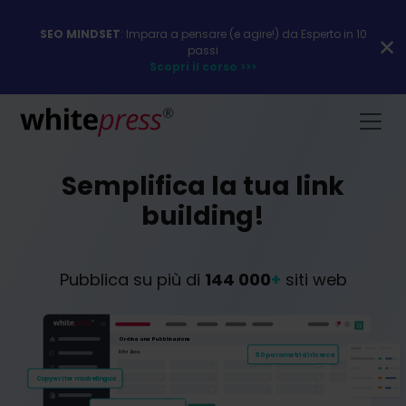
SEO MINDSET
: Impara a pensare (e agire!) da Esperto in 10
passi
Scopri il corso >>>
Semplifica la tua link
building!
Pubblica su più di
144 000
+
siti web