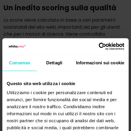
Un inedito scoring sulla qualità
Lo score viene calcolato in base a vari parametri
sostanziali del sito web, importanti sia per gli utenti
che per i motori di ricerca. Viene controllato
e valutato manualmente dal team WhitePress®.
Consenso
Dettagli
Informazioni sui cookie
Crea subito il tuo account
gratuitamente!
Questo sito web utilizza i cookie
Utilizziamo i cookie per personalizzare contenuti ed
annunci, per fornire funzionalità dei social media e per
Registrati
analizzare il nostro traffico. Condividiamo inoltre
informazioni sul modo in cui utilizzi il nostro sito con i
Contattaci
nostri partner che si occupano di analisi dei dati web,
pubblicità e social media, i quali potrebbero combinarle