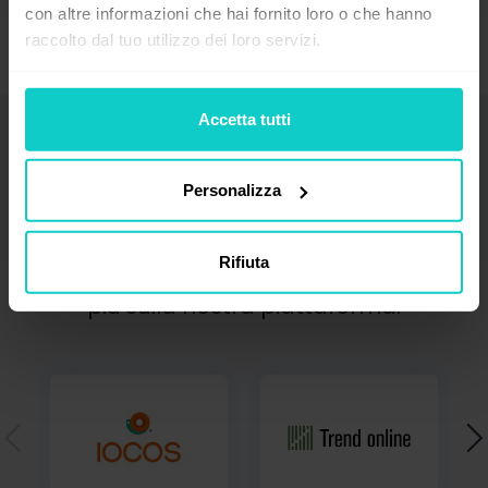
con altre informazioni che hai fornito loro o che hanno
raccolto dal tuo utilizzo dei loro servizi.
Accetta tutti
I nostri partner
Personalizza
Collaboriamo con i migliori editori
Rifiuta
e offriamo prezzi competitivi. Scopri di
più sulla nostra piattaforma.