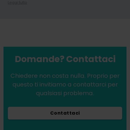
Leggi tutto
Registrandosi alla newsletter, l'Utente accetta di ricevere informazioni commerciali tramite mezzi di comunicazione elettronici, segnatamente l'e-mail, riguardanti il ​​marketing diretto di servizi e prodotti offerti da WhitePress Sp. z oo e dai suoi partner commerciali di fiducia interessati a commercializzare i propri beni o servizi. La base giuridica per il trattamento dei dati personali è il consenso (art. 6 (1) (a) GDPR). Inviando il modulo, l'utente dichiara di aver letto
In qualsiasi momento, è possibile revocare il proprio consenso al trattamento dei dati personali per finalità di marketing. Per ulteriori informazioni sul trattamento e sulla base giuridica del trattamento dei propri dati personali da parte di WhitePress Sp. z oo, compresi i propri diritti, è possibile consultare la nostra
Domande? Contattaci
Chiedere non costa nulla. Proprio per
questo ti invitiamo a contattarci per
qualsiasi problema.
Contattaci