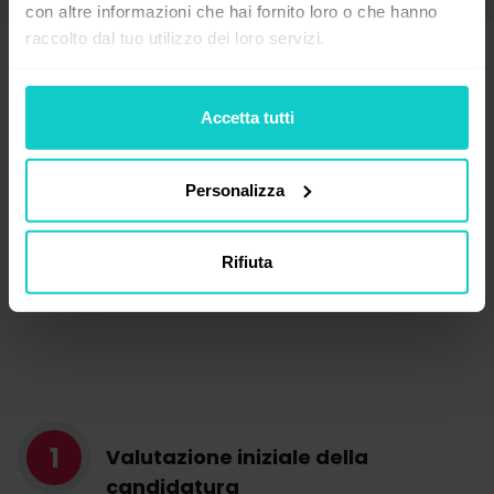
con altre informazioni che hai fornito loro o che hanno
raccolto dal tuo utilizzo dei loro servizi.
Scopri come funziona il
Accetta tutti
processo di selezione
Personalizza
Il tuo tempo è importante, perciò
riceverai da noi un feedback per ogni
Rifiuta
fase.
1
Valutazione iniziale della
candidatura