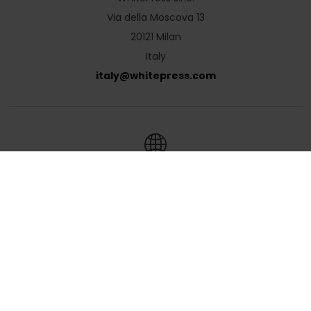
Via della Moscova 13
20121 Milan
Italy
italy
@
whitepress
.
com
Polski
English
Deutsch
Čeština
Slovenčina
Hrvatski
Magyar
Română
Українська
Русский
Български
Nederlands
Türkçe
Ελληνικά
Français
Italiano
Español
Lietuvių
Português
Slovenščina
Svenska
Dansk
Suomi
Norsk
Português
(Brazil)
اَلْعَرَبِيَّةُ
Go to global