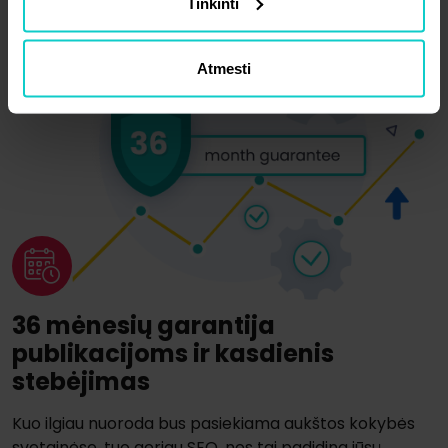
Tinkinti
Atmesti
36 mėnesių garantija
publikacijoms ir kasdienis
stebėjimas
Kuo ilgiau nuoroda bus pasiekiama aukštos kokybės
svetainėse, tuo geriau SEO, nes tai padidina jūsų