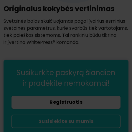
Originalus kokybės vertinimas
Svetainės balas skaičiuojamas pagal įvairius esminius
svetainės parametrus, kurie svarbūs tiek vartotojams,
tiek paieškos sistemoms. Tai rankiniu būdu tikrina
ir įvertina WhitePress® komanda.
Susikurkite paskyrą šiandien
ir pradėkite nemokamai!
Registruotis
Susisiekite su mumis