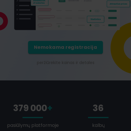
Nemokama registracija
peržiūrėkite kainas ir detales
379 000
+
36
pasiūlymų platformoje
kalbų