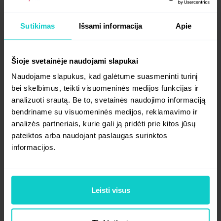
Sutikimas
Išsami informacija
Apie
Šioje svetainėje naudojami slapukai
Naudojame slapukus, kad galėtume suasmeninti turinį
bei skelbimus, teikti visuomeninės medijos funkcijas ir
analizuoti srautą. Be to, svetainės naudojimo informaciją
Raskite geriausią mediją lengvai
bendriname su visuomeninės medijos, reklamavimo ir
analizės partneriais, kurie gali ją pridėti prie kitos jūsų
su 50 integruotų filtrų
pateiktos arba naudojant paslaugas surinktos
informacijos.
WhitePress® paieškos sistema su daugiau nei 50 filtrų
leidžia rasti svetaines pagal jūsų poreikius ir veiksnius,
tokius kaip publikavimo tikslai, biudžeto rėžiai,
papildomų straipsnių užsakymų poreikis ir kt.
Leisti visus