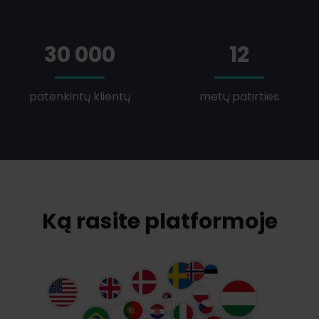
30 000
12
patenkintų klientų
metų patirties
Ką rasite platformoje