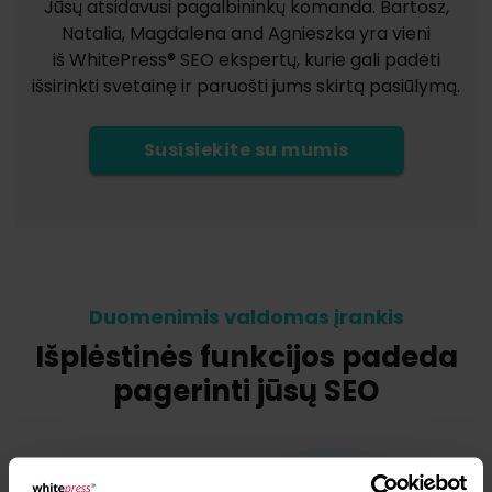
Jūsų atsidavusi pagalbininkų komanda. Bartosz,
Natalia, Magdalena and Agnieszka yra vieni
iš WhitePress® SEO ekspertų, kurie gali padėti
išsirinkti svetainę ir paruošti jums skirtą pasiūlymą.
Susisiekite su mumis
Duomenimis valdomas įrankis
Išplėstinės funkcijos padeda
pagerinti jūsų SEO