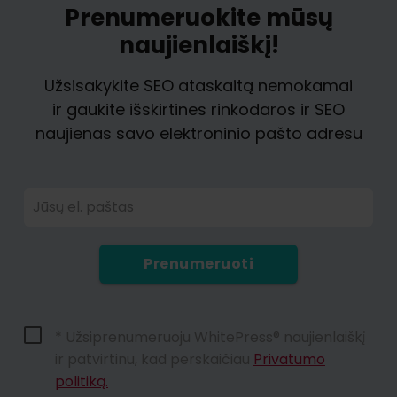
Prenumeruokite mūsų
naujienlaiškį!
Užsisakykite SEO ataskaitą nemokamai
ir gaukite išskirtines rinkodaros ir SEO
naujienas savo elektroninio pašto adresu
Jūsų el. paštas
Prenumeruoti
* Užsiprenumeruoju WhitePress® naujienlaiškį
ir patvirtinu, kad perskaičiau
Privatumo
politiką.