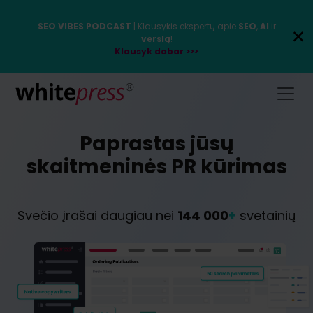
SEO VIBES PODCAST
| Klausykis ekspertų apie
SEO
,
AI
ir
verslą
!
Klausyk dabar >>>
Paprastas jūsų
skaitmeninės PR kūrimas
Svečio įrašai daugiau nei
144 000
+
svetainių