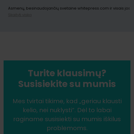
Asmenų, besinaudojančių svetaine whitepress.com ir visais jos po
Skaityti viską
Registruodamiesi gauti naujienlaiškį, sutinkate gauti komercinę in
Jūs turite teisę bet kada atšaukti savo sutikimą tvarkyti Jūsų asm
Asmenų, besinaudojančių svetaine whitepress.com ir visais jos po
Turite klausimų?
Registruodamiesi gauti naujienlaiškį, sutinkate gauti komercinę in
Susisiekite su mumis
Jūs turite teisę bet kada atšaukti savo sutikimą tvarkyti Jūsų asm
Mes tvirtai tikime, kad „geriau klausti
kelio, nei nuklysti“. Dėl to labai
raginame susisiekti su mumis iškilus
problemoms.