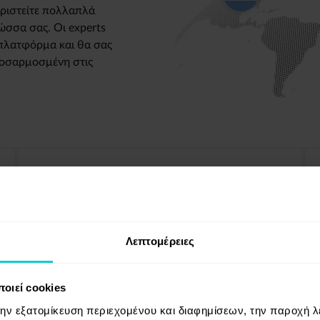
ιριστείτε πολλαπλά
ώσσα σας. Οι experts
πλατφόρμα και θα σας
προσαρμοσμένη στις
Copywriting
Λεπτομέρειες
Παραγγείλετε εξαιρετικό περιεχόμενο
σε 36 γλώσσες χωρίς περιττές
οιεί cookies
διαδικασίες.
την εξατομίκευση περιεχομένου και διαφημίσεων, την παροχή 