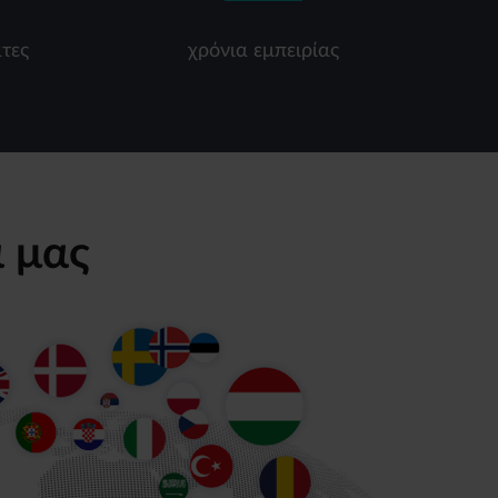
τες
χρόνια εμπειρίας
α μας