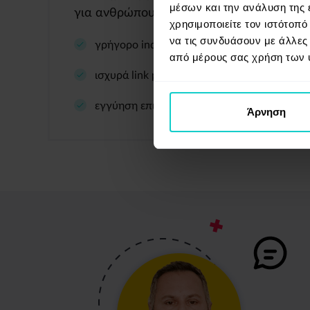
μέσων και την ανάλυση της
για ανθρώπους.
χρησιμοποιείτε τον ιστότοπ
να τις συνδυάσουν με άλλες
γρήγορο indexation
από μέρους σας χρήση των 
ισχυρά link profiles
εγγύηση επισκεψιμότητας
Άρνηση