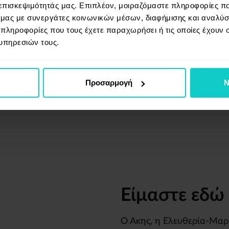
 επισκεψιμότητάς μας. Επιπλέον, μοιραζόμαστε πληροφορίες π
εγγυημένη ταχύτητα
ό μας με συνεργάτες κοινωνικών μέσων, διαφήμισης και αναλύσ
πολλαπλοί τύποι περιεχομένου
 πληροφορίες που τους έχετε παραχωρήσει ή τις οποίες έχουν σ
υπηρεσιών τους.
εύκολη ενημέρωση
Προσαρμογή
Ν
Είμαστε εδώ
Ο Άκης, η Ελευθερία-Μαρία