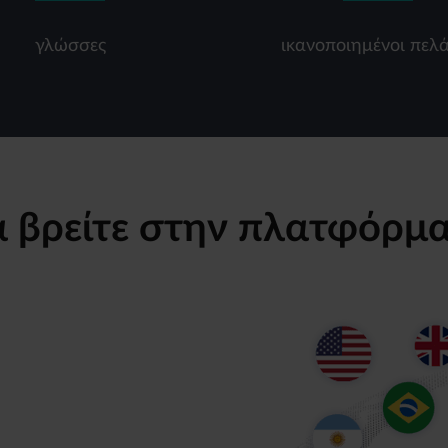
γλώσσες
ικανοποιημένοι πελά
α βρείτε στην πλατφόρμ