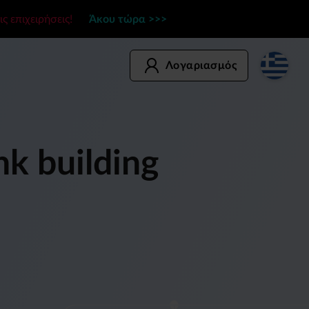
ις επιχειρήσεις!
Άκου τώρα >>>
Λογαριασμός
k building