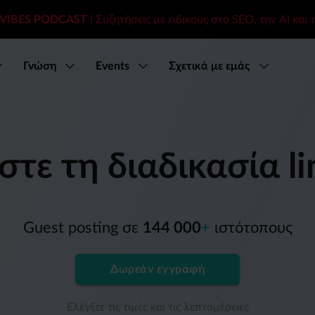
 VIBES PODCAST
| Συζητήσεις με ειδικούς στο SEO, την AI και τ
Γνώση
Events
Σχετικά με εμάς
τε τη διαδικασία lin
Guest posting σε
144 000
+
ιστότοπους
Δωρεάν εγγραφή
Ελέγξτε τις τιμές και τις λεπτομέρειες