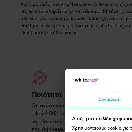
Χρησιμοποιήστε ένα marketplace για 36 χώρες, διαχε
projects και πληρώστε με ένα νόμισμα. Μιλάμε τη γλ
μας από όλο τον κόσμο θα σας καθοδηγήσουν στην 
βοηθήσουν να τρέξετε μια εκστρατεία link building 
ιδιαιτερότητες κάθε αγοράς.
Ποιότητα
Συναίνεση
Οι ιστότοποι στην πλατφόρμα έχουν
υψηλό DR, ισχυρό link profile, εμβέλεια
Αυτή η ιστοσελίδα χρησιμοπ
και ελκυστικό περιεχόμενο
Χρησιμοποιούμε cookie για 
που δημιουργήθηκε από ανθρώπους