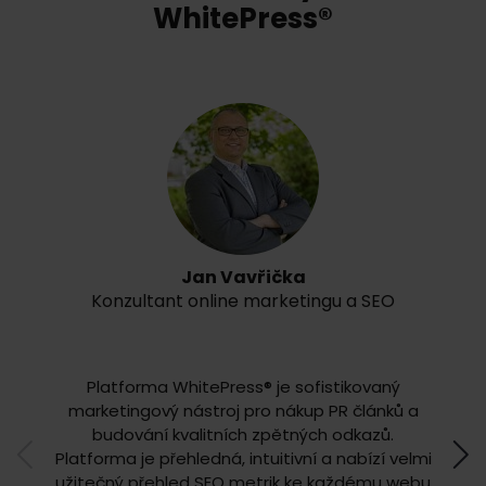
WhitePress®
Jan Vavřička
Konzultant online marketingu a SEO
Platforma WhitePress® je sofistikovaný
V obla
marketingový nástroj pro nákup PR článků a
jse
budování kvalitních zpětných odkazů.
mého
Platforma je přehledná, intuitivní a nabízí velmi
kval
užitečný přehled SEO metrik ke každému webu
pohybu