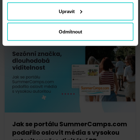
marketingu & SEO
Upravit
Odmítnout
Jak se portálu SummerCamps.com
podařilo oslovit média s vysokou