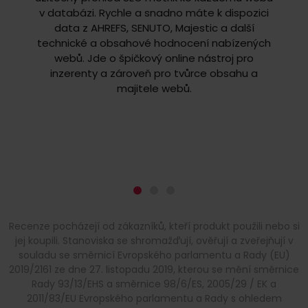
v databázi. Rychle a snadno máte k dispozici
m
data z AHREFS, SENUTO, Majestic a další
hodn
technické a obsahové hodnocení nabízených
webů
webů. Jde o špičkový online nástroj pro
zatím 
inzerenty a zároveň pro tvůrce obsahu a
využít
majitele webů.
Recenze pocházejí od zákazníků, kteří produkt použili nebo si
jej koupili. Stanoviska se shromažďují, ověřují a zveřejňují v
souladu se směrnicí Evropského parlamentu a Rady (EU)
2019/2161 ze dne 27. listopadu 2019, kterou se mění směrnice
Rady 93/13/EHS a směrnice 98/6/ES, 2005/29 / EK a
2011/83/EU Evropského parlamentu a Rady s ohledem