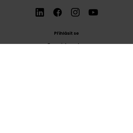
Přihlásit se
Zaregistrovat se
Obchodní podmínky
Zásady ochrany osobních údajů
WhitePress s.r.o.
Dolní Marklovice 392
735 72 Petrovice u Karviné
Česká republika
DIČ: CZ08280461
IČ: 082 80 461