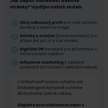
Jak zlepšit viditelnost webové
stránky? Využijte našich služeb:
Silný odkazový profil
pro vyšší autoritu
domény a expertní image.
Zmínky o značce
(brand mentions) pro
přísun dat pro AI a LLM modely.
Digitální PR
kampaně pro přítomnost v
míňotvorných médiích.
Influencer marketing
k zasažení
sociálních sítí a získání zpětných odkazů
S WhitePress® snadno vyřešíte své
linkbuildingové kampaně a získáte
důvěryhodné zpětné odkazy.
Zlepšete svou viditelnost nejen v