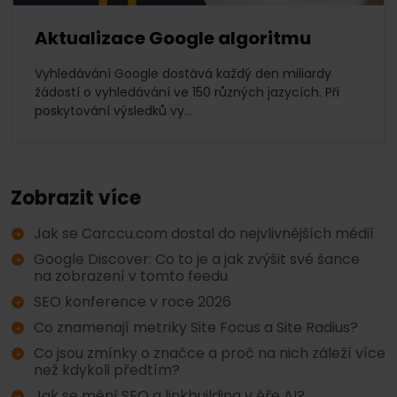
Aktualizace Google algoritmu
Vyhledávání Google dostává každý den miliardy
žádostí o vyhledávání ve 150 různých jazycích. Při
poskytování výsledků vy...
Zobrazit více
Jak se Carccu.com dostal do nejvlivnějších médií
Google Discover: Co to je a jak zvýšit své šance
na zobrazení v tomto feedu
SEO konference v roce 2026
Co znamenají metriky Site Focus a Site Radius?
Co jsou zmínky o značce a proč na nich záleží více
než kdykoli předtím?
Jak se mění SEO a linkbuilding v éře AI?