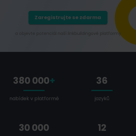
Zaregistrujte se zdarma
a objevte potenciál naší linkbuildingové platformy
380 000
+
36
nabídek v platformě
jazyků
30 000
12