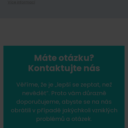
Více informací
Přihlášením se k odběru newsletteru souhlasíte se zasíláním obc
Kdykoli máte právo odvolat souhlas se zpracováním vašich osobn
Máte otázku?
Kontaktujte nás
Věříme, že je „lepší se zeptat, než
nevědět“. Proto vám důrazně
doporučujeme, abyste se na nás
obrátili v případě jakýchkoli vzniklých
problémů a otázek.