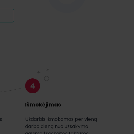
4
Išmokėjimas
s
Uždarbis išmokamas per vieną
darbo dieną nuo užsakymo
gavimo (sąskaitos faktūros