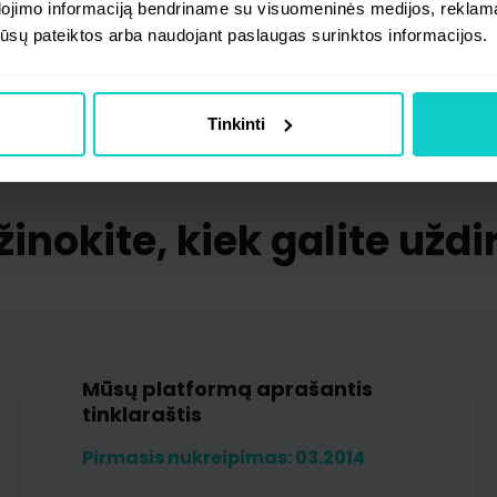
dojimo informaciją bendriname su visuomeninės medijos, reklamav
os jūsų pateiktos arba naudojant paslaugas surinktos informacijos.
Tinkinti
inokite, kiek galite uždi
Mūsų platformą aprašantis
tinklaraštis
Pirmasis nukreipimas: 03.2014