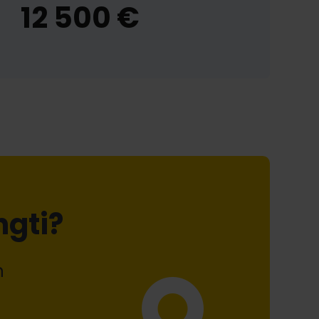
12 500 €
ngti?
n