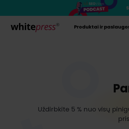
S
Produktai ir paslaugo
Pa
Uždirbkite 5 % nuo visų pinig
pri