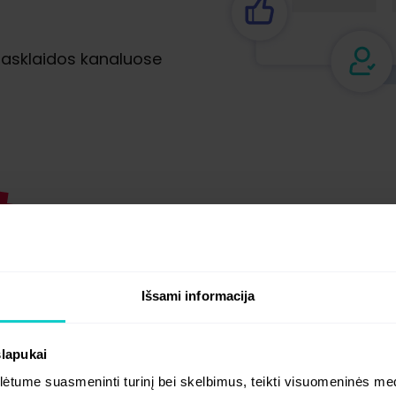
niasklaidos kanaluose
Ką galime 
Išsami informacija
slapukai
Mums rūpi kiekvienas kl
bendradarbiautų kuo ilgia
tume suasmeninti turinį bei skelbimus, teikti visuomeninės medij