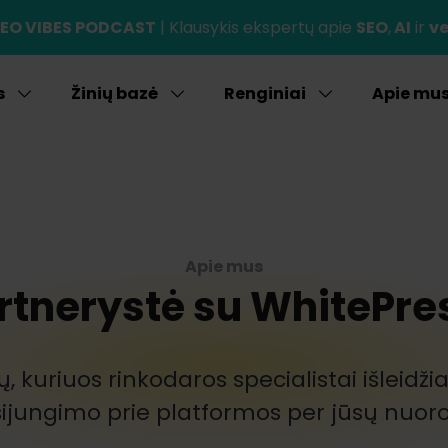
EO VIBES PODCAST
| Klausykis ekspertų apie
SEO
,
AI
ir
ve
s
Žinių bazė
Renginiai
Apie mu
Apie mus
rtnerystė su WhitePre
ų, kuriuos rinkodaros specialistai išleid
sijungimo prie platformos per jūsų nuor