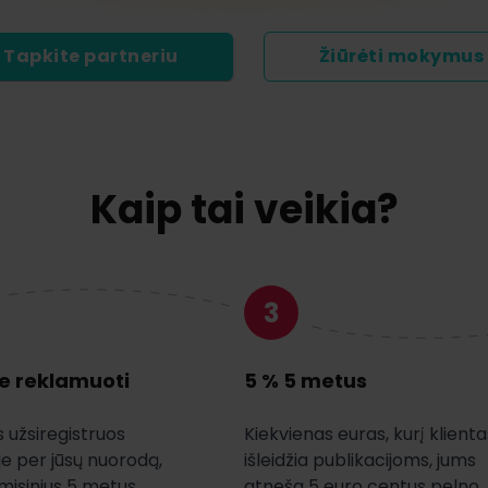
Tapkite partneriu
Žiūrėti mokymus
Kaip tai veikia?
3
e reklamuoti
5 % 5 metus
s užsiregistruos
Kiekvienas euras, kurį klienta
e per jūsų nuorodą,
išleidžia publikacijoms, jums
misinius 5 metus.
atneša 5 euro centus pelno