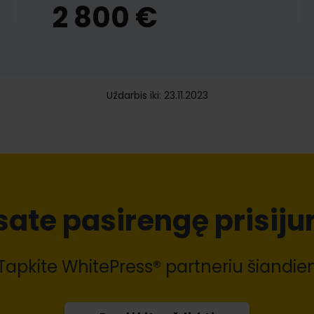
2 800 €
Uždarbis iki: 23.11.2023
sate pasirengę prisiju
Tapkite WhitePress® partneriu šiandie