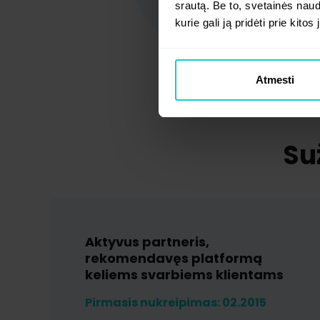
srautą. Be to, svetainės nau
kurie gali ją pridėti prie kit
Atmesti
Suž
Aktyvus partneris,
rekomendavęs platformą
keliems svarbiems klientams
Pirmasis nukreipimas: 02.2015