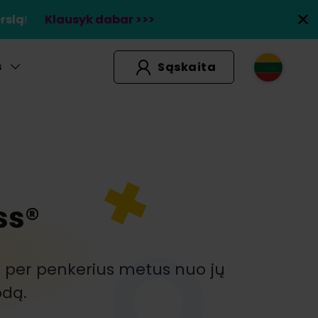
rslą
!
Klausyk dabar >>>
s
Sąskaita
ss®
žia per penkerius metus nuo jų
odą.