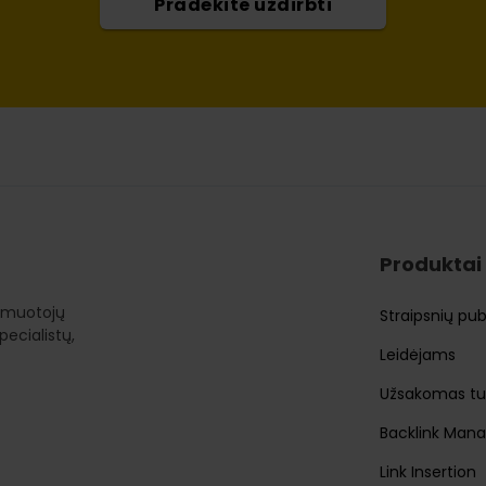
Pradėkite uždirbti
Produktai
ormuotojų
Straipsnių pu
ecialistų,
Leidėjams
Užsakomas tu
Backlink Man
Link Insertion