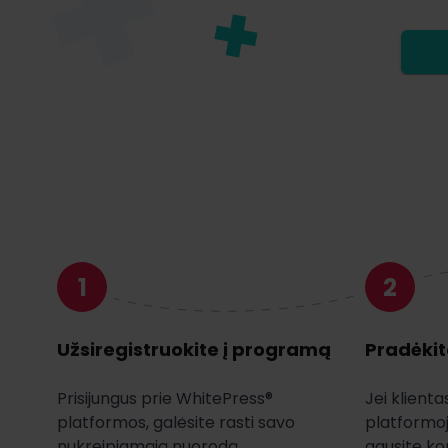
1
2
Užsiregistruokite į programą
Pradėkit
Prisijungus prie WhitePress®
Jei klienta
platformos, galėsite rasti savo
platformoj
nukreipiamąją nuorodą.
gausite ko