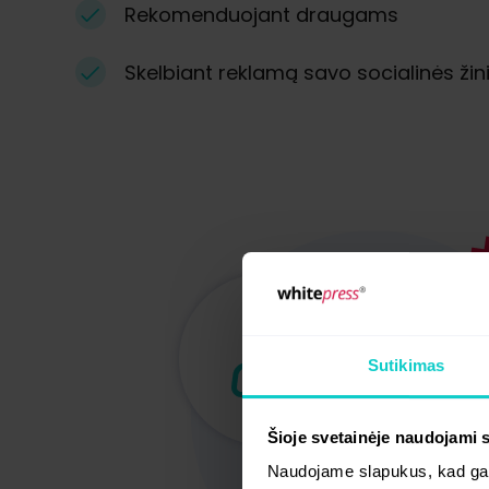
Rekomenduojant draugams
Skelbiant reklamą savo socialinės ži
Sutikimas
Šioje svetainėje naudojami 
Naudojame slapukus, kad galė