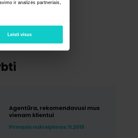
imo ir analizės partneriais,
Leisti visus
rbti
Agentūra, rekomendavusi mus
vienam klientui
Pirmasis nukreipimas: 11.2015