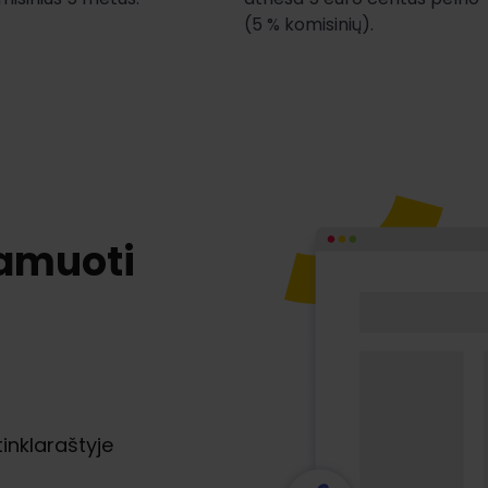
(5 % komisinių).
lamuoti
inklaraštyje