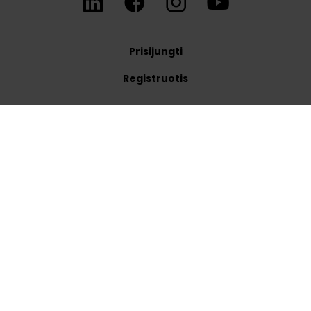
Prisijungti
Registruotis
Reglamentas
Privacy policies
WhitePress s.r.o.
Mlynská 27
040 01 Košice
Slovakia
Mokesčių numeris: 2121022321
Įmonės kodas: 52416160
lithuania
@
whitepress
.
com