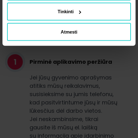
kiekviename etape gausite iš mūsų
Tinkinti
grįžtamąjį ryšį.
Atmesti
1
Pirminė aplikavimo peržiūra
Jei jūsų gyvenimo aprašymas
atitiks mūsų reikalavimus,
susisieksime su jumis telefonu,
kad pasitvirtintume jūsų ir mūsų
lūkesčius dėl darbo vietos.
Jei neskambinsime, tikrai
gausite iš mūsų el. laišką
su informacija apie įdarbinimo