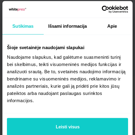
Kreipkitės į mus, jei manote,
kad WhitePress® yra ta vieta, kurioje
norite augti
Sutikimas
Išsami informacija
Apie
Siųskite savo CV
Šioje svetainėje naudojami slapukai
Naudojame slapukus, kad galėtume suasmeninti turinį
bei skelbimus, teikti visuomeninės medijos funkcijas ir
analizuoti srautą. Be to, svetainės naudojimo informaciją
bendriname su visuomeninės medijos, reklamavimo ir
analizės partneriais, kurie gali ją pridėti prie kitos jūsų
pateiktos arba naudojant paslaugas surinktos
Kaip atrodo įdarbinimo
informacijos.
procesas?
Leisti visus
Aiškiai! Gerbiame jūsų laiką, todėl