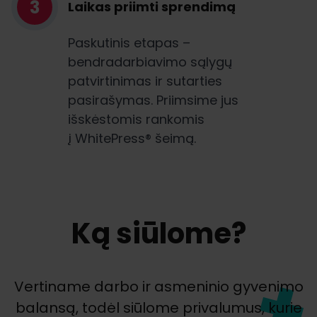
3
Laikas priimti sprendimą
Paskutinis etapas –
bendradarbiavimo sąlygų
patvirtinimas ir sutarties
pasirašymas. Priimsime jus
išskėstomis rankomis
į WhitePress® šeimą.
Ką siūlome?
Vertiname darbo ir asmeninio gyvenimo
balansą, todėl siūlome privalumus, kurie