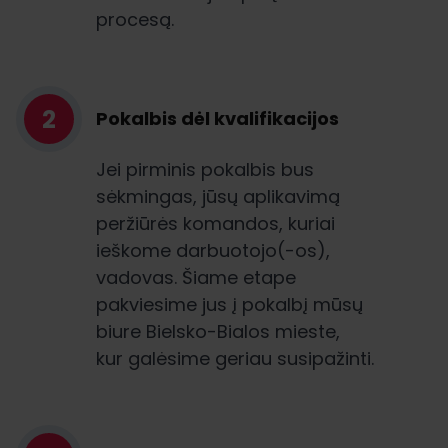
procesą.
2
Pokalbis dėl kvalifikacijos
Jei pirminis pokalbis bus
sėkmingas, jūsų aplikavimą
peržiūrės komandos, kuriai
ieškome darbuotojo(-os),
vadovas. Šiame etape
pakviesime jus į pokalbį mūsų
biure Bielsko-Bialos mieste,
kur galėsime geriau susipažinti.