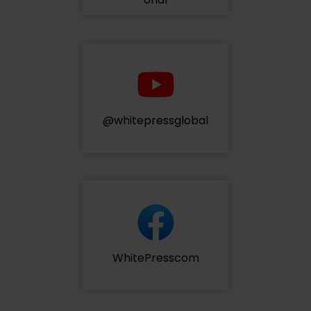
@whitepressglobal
WhitePresscom