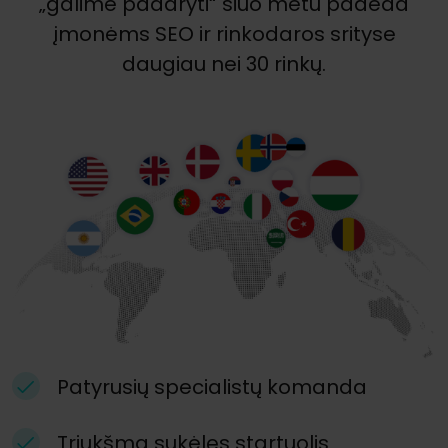
„galime padaryti“ šiuo metu padeda
įmonėms SEO ir rinkodaros srityse
daugiau nei 30 rinkų.
Patyrusių specialistų komanda
Triukšmą sukėlęs startuolis