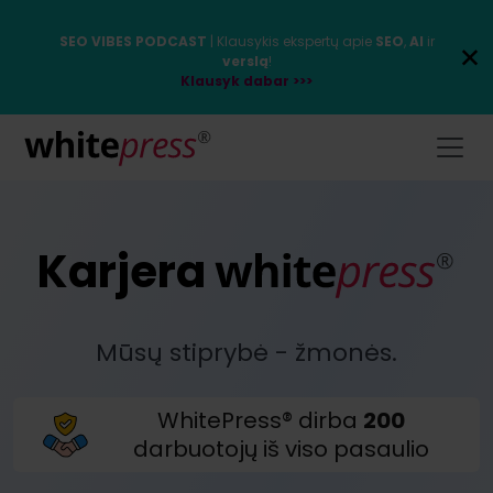
SEO VIBES PODCAST
| Klausykis ekspertų apie
SEO
,
AI
ir
verslą
!
Klausyk dabar >>>
Karjera
Mūsų stiprybė - žmonės.
WhitePress® dirba
200
darbuotojų iš viso pasaulio