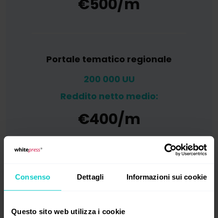
€500/m
Portale tematico regionale
200 000 UU
Reddito netto medio:
€400/m
Consenso
Dettagli
Informazioni sui cookie
Aggiungi il tuo sito
Questo sito web utilizza i cookie