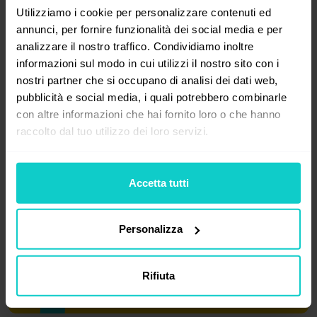
web e aspetta nuovi
Utilizziamo i cookie per personalizzare contenuti ed
annunci, per fornire funzionalità dei social media e per
ordini!
analizzare il nostro traffico. Condividiamo inoltre
informazioni sul modo in cui utilizzi il nostro sito con i
nostri partner che si occupano di analisi dei dati web,
Allora, che ne dici?
pubblicità e social media, i quali potrebbero combinarle
Cominciamo?
con altre informazioni che hai fornito loro o che hanno
raccolto dal tuo utilizzo dei loro servizi.
Crea il tuo account
Accetta tutti
Ricorda che non sei
Personalizza
obbligato ad accettare
offerte che non
ti soddisfano.
Rifiuta