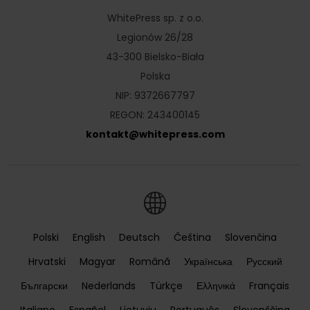
WhitePress sp. z o.o.
Legionów 26/28
43-300 Bielsko-Biała
Polska
NIP: 9372667797
REGON: 243400145
kontakt
@
whitepress
.
com
Polski
English
Deutsch
Čeština
Slovenčina
Hrvatski
Magyar
Română
Українська
Русский
Български
Nederlands
Türkçe
Ελληνικά
Français
Italiano
Español
Lietuvių
Português
Slovenščina