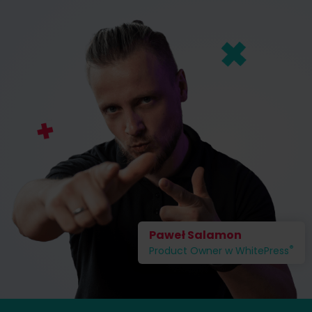
Paweł Salamon
®
Product Owner w WhitePress