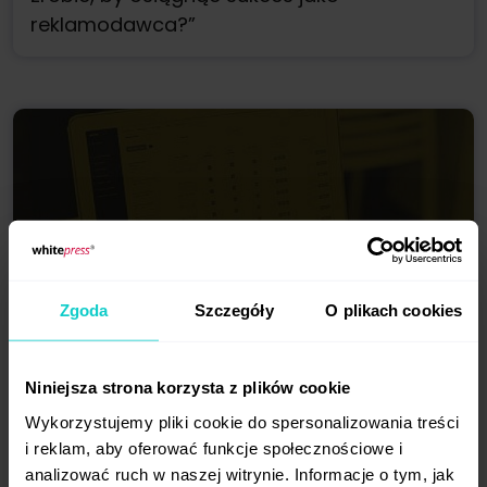
reklamodawca?”
Zarządzanie treściami
Zgoda
Szczegóły
O plikach cookies
Niniejsza strona korzysta z plików cookie
Moduł 3
: Zarządzanie treściami
Wykorzystujemy pliki cookie do spersonalizowania treści
Jak skutecznie zlecać treści, by osiągać
i reklam, aby oferować funkcje społecznościowe i
analizować ruch w naszej witrynie. Informacje o tym, jak
swoje cele?