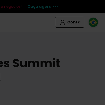
 e negócios!
Ouça agora >>>
Conta
bes Summit
!