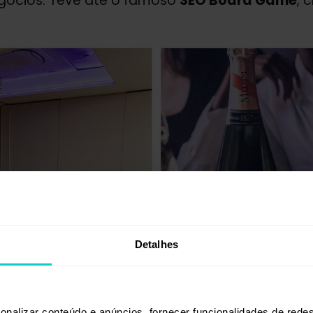
egócios. Teve até o famoso
SEO Board Game
, 
Detalhes
onalizar conteúdo e anúncios, fornecer funcionalidades de redes