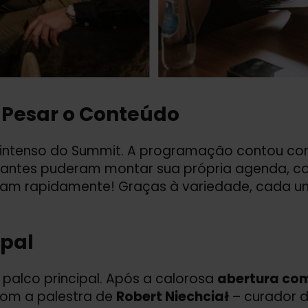
e Pesar o Conteúdo
ais intenso do Summit. A programação contou c
cipantes puderam montar sua própria agenda, 
ram rapidamente! Graças à variedade, cada um
ipal
 palco principal. Após a calorosa
abertura co
om a palestra de
Robert Niechciał
– curador 