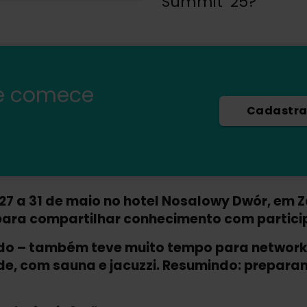
Summit ’25?
e comece
Cadastra
27 a 31 de maio no hotel Nosalowy Dwór, em 
ara compartilhar conhecimento com particip
údo – também teve muito tempo para network
e, com sauna e jacuzzi. Resumindo: prepara