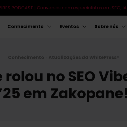
IBES PODCAST | Conversas com especialistas em SEO, IA
Conhecimento
Eventos
Sobre nós
Conhecimento
»
Atualizações da WhitePress®
e rolou no SEO Vi
’25 em Zakopane