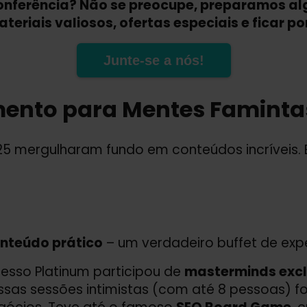
conferência? Não se preocupe, preparamos al
teriais valiosos, ofertas especiais e ficar p
Junte-se a nós!
mento para Mentes Faminta
25 mergulharam fundo em conteúdos incríveis. E
onteúdo prático
– um verdadeiro buffet de expe
gresso Platinum participou de
masterminds excl
Essas sessões intimistas (com até 8 pessoas) f