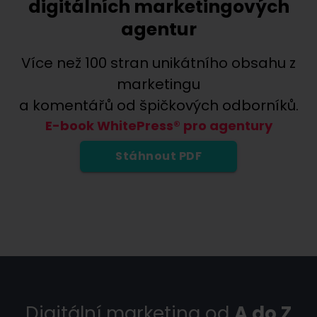
digitálních marketingových
agentur
Více než 100 stran unikátního obsahu z
marketingu
a komentářů od špičkových odborníků.
E-book WhitePress® pro agentury
Stáhnout PDF
Digitální marketing od
A do Z