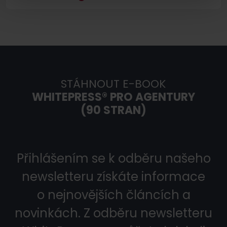
Jak vytvořit úspěšný tým v
marketingové agentuře?
Employer branding – jak ho vybudovat
v digitální agentuře
STÁHNOUT E-BOOK
WHITEPRESS® PRO AGENTURY
(90 STRAN)
Přihlášením se k odběru našeho
newsletteru získáte informace
o nejnovějších článcích a
novinkách. Z odběru newsletteru