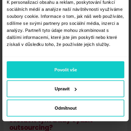
K personalizaci obsahu a reklam, poskytování funkcí
Kapitola II:
Šablony dokumentů
sociálních médií a analýze naší návštěvnosti využíváme
pro agentury
soubory cookie. Informace o tom, jak náš web používáte,
sdílíme se svými partnery pro sociální média, inzerci a
analýzy. Partneři tyto údaje mohou zkombinovat s
Vzor pracovní smlouvy
Kapitola III:
Ceny agenturních
dalšími informacemi, které jste jim poskytli nebo které
služeb, aby byla vaše firma
získali v důsledku toho, že používáte jejich služby.
Smlouva o spolupráci
zisková
Brief pro digitální agenturu – šablona
Povolit vše
Modely tvorby cen a fakturace agentur
Kapitola IV:
Marketing a obchod v
a mediálních domů
agentuře – učte se od nejlepších
Upravit
To-do list pro agentury – připravte si
nabídku krok za krokem
Aplikace a nástroje pro práci v digitální
Kapitola V:
Dream team v
agentuře
Odmítnout
interaktivní agentuře – jak
sestavit tým a kdy využít
Jak získat klienty pro digitální agenturu?
outsourcing?