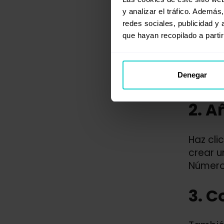
y analizar el tráfico. Ademá
redes sociales, publicidad y
que hayan recopilado a parti
Denegar
2. A
Haz cli
crear u
Número 
3. C