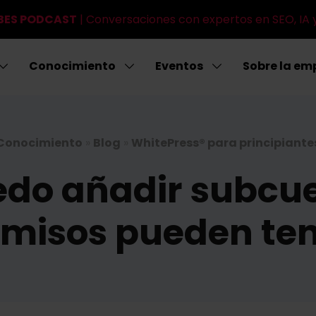
IBES PODCAST
| Conversaciones con expertos en SEO, IA 
Conocimiento
Eventos
Sobre la em
Conocimiento
»
Blog
»
WhitePress® para principiante
do añadir subcue
misos pueden te