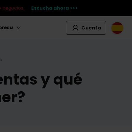
y negocios.
Escucha ahora >>>
presa
Cuenta
s
ntas y qué
ner?