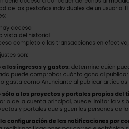
n tiene acceso a conceder derechos al módulo
idad de las pestañas individuales de un usuario.
es:
 hay acceso
o vista del historial
eso completo a las transacciones en efectivo,
justes son:
a los ingresos y gastos:
determine quién pued
ada puede comprobar cuánto gana al publicar a
o gasta como Anunciante al publicar artículos 
sólo a los proyectos y portales propios del t
ario de la cuenta principal, puede limitar la vis
yectos y portales que siguen las personas de l
la configuración de las notificaciones por co
a recibir notificaciones por correo electrónico 