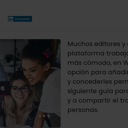
Compartir
Muchos editores y
plataforma trabaj
más cómodo, en W
opción para añadir
y concederles per
siguiente guía par
y a compartir el t
personas.