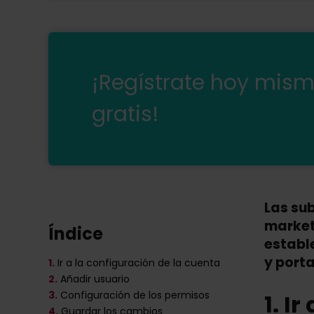
¡Regístrate hoy mis
gratis!
Las su
market
Índice
establ
y port
1.
Ir a la configuración de la cuenta
2.
Añadir usuario
3.
Configuración de los permisos
1. I
4.
Guardar los cambios