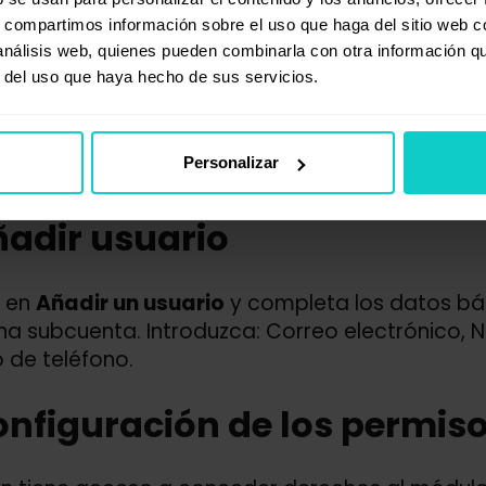
s, compartimos información sobre el uso que haga del sitio web 
 análisis web, quienes pueden combinarla con otra información q
r del uso que haya hecho de sus servicios.
Personalizar
ñadir usuario
c en
Añadir un usuario
y completa los datos bá
na subcuenta. Introduzca: Correo electrónico, 
de teléfono.
onfiguración de los permis