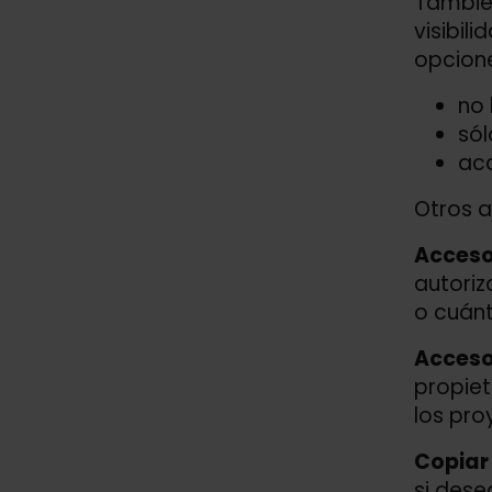
Tambié
visibil
opcion
no
sól
acc
Otros a
Acceso 
autoriz
o cuánt
Acceso 
propiet
los pro
Copiar 
si dese