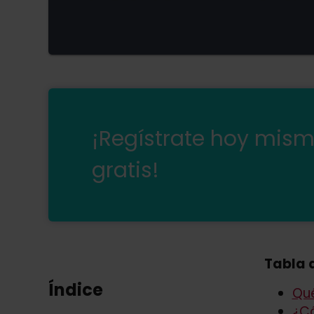
¡Regístrate hoy mis
gratis!
Tabla 
Índice
Qué
¿C