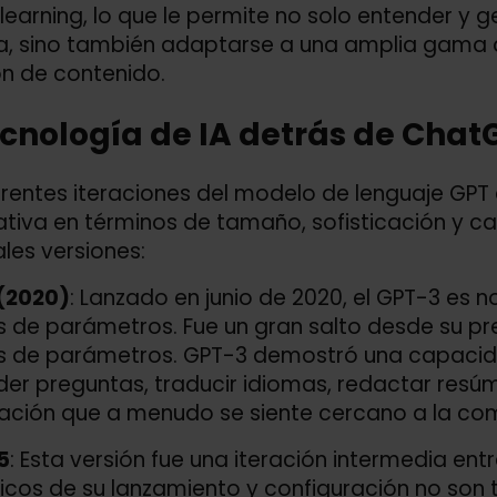
learning, lo que le permite no solo entender y
a, sino también adaptarse a una amplia gama d
n de contenido.
ecnología de IA detrás de Chat
erentes iteraciones del modelo de lenguaje GP
cativa en términos de tamaño, sofisticación y 
ales versiones:
(2020)
: Lanzado en junio de 2020, el GPT-3 es n
s de parámetros. Fue un gran salto desde su pre
s de parámetros. GPT-3 demostró una capacid
er preguntas, traducir idiomas, redactar resúm
cación que a menudo se siente cercano a la c
5
: Esta versión fue una iteración intermedia en
icos de su lanzamiento y configuración no son