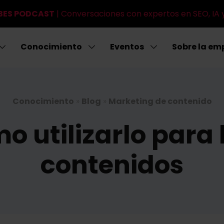
IBES PODCAST
| Conversaciones con expertos en SEO, IA 
Conocimiento
Eventos
Sobre la em
Conocimiento
»
Blog
»
Marketing de contenido
 utilizarlo para 
contenidos