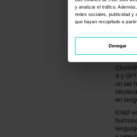
una con
y analizar el tráfico. Ademá
redacci
redes sociales, publicidad y
que hayan recopilado a parti
Esta es
que req
¿Có
Denegar
ChatGP
4 y GPT
un ser 
técnica
en leng
El NLP 
humano.
lenguaj
y relev