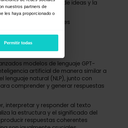
diante la generación de ideas y la
con nuestros partners de
ue les haya proporcionado o
ente útil en aplicaciones
Permitir todas
vanzados modelos de lenguaje GPT-
nteligencia artificial de manera similar a
l lenguaje natural (NLP), junto con
 para comprender y generar respuestas
, interpretar y responder al texto
a la estructura y el significado del
 y producir respuestas coherentes
ing son igualmente cruciales,