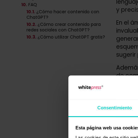
lenguaj
10.
FAQ
y preci
10
.1.
¿Cómo hacer contenido con
ChatGPT?
En el á
10
.2.
¿Cómo crear contenido para
invalua
redes sociales con ChatGPT?
10
.3.
¿Cómo utilizar ChatGPT gratis?
generan
esquema
sugerir
Además,
de come
smartph
caracte
Dife
Consentimiento
Mientra
Esta página web usa cookie
ChatGPT
Las cookies de este sitio we