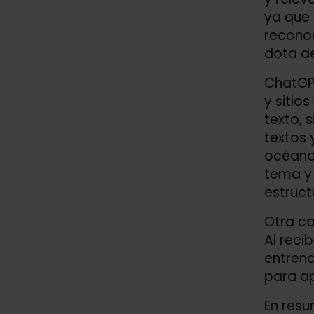
ya que
reconoc
dota de
ChatGPT
y sitio
texto, 
textos 
océano,
tema y 
estruct
Otra ca
Al reci
entrena
para ap
En resu