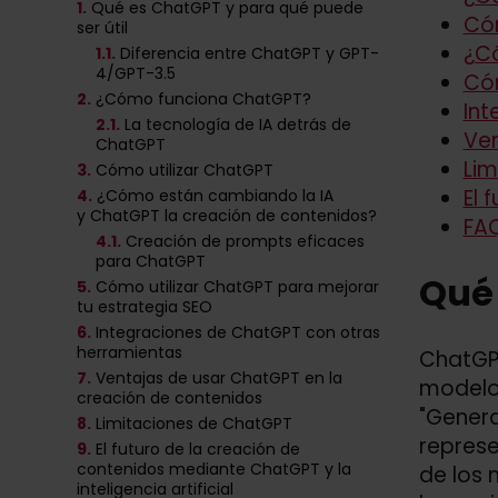
1.
Qué es ChatGPT y para qué puede
Cóm
ser útil
¿Có
1
.1.
Diferencia entre ChatGPT y GPT-
4/GPT-3.5
Cóm
2.
¿Cómo funciona ChatGPT?
Int
2
.1.
La tecnología de IA detrás de
Ven
ChatGPT
Lim
3.
Cómo utilizar ChatGPT
El 
4.
¿Cómo están cambiando la IA
y ChatGPT la creación de contenidos?
FA
4
.1.
Creación de prompts eficaces
para ChatGPT
Qué 
5.
Cómo utilizar ChatGPT para mejorar
tu estrategia SEO
6.
Integraciones de ChatGPT con otras
herramientas
ChatGPT
7.
Ventajas de usar ChatGPT en la
modelo
creación de contenidos
"Genera
8.
Limitaciones de ChatGPT
represe
9.
El futuro de la creación de
contenidos mediante ChatGPT y la
de los 
inteligencia artificial