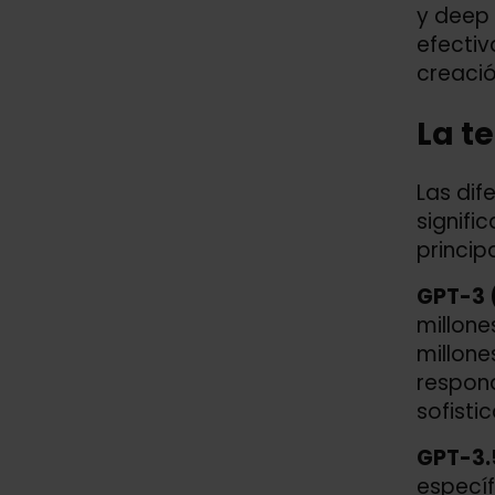
y deep 
efectiv
creació
La t
Las dif
signifi
princip
GPT-3 
millone
millone
respond
sofisti
GPT-3.
específ