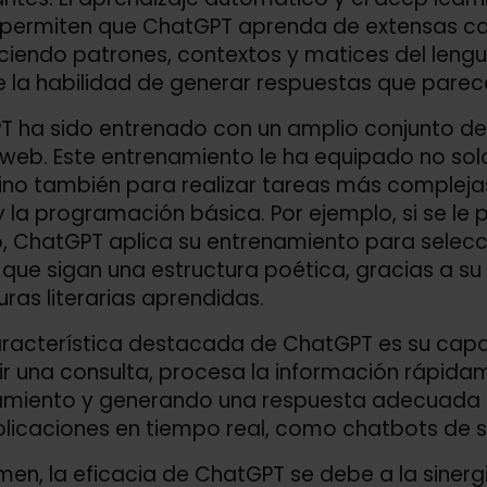
 permiten que ChatGPT aprenda de extensas ca
iendo patrones, contextos y matices del lengua
 la habilidad de generar respuestas que pare
 ha sido entrenado con un amplio conjunto de d
s web. Este entrenamiento le ha equipado no so
sino también para realizar tareas más compleja
y la programación básica. Por ejemplo, si se le
 ChatGPT aplica su entrenamiento para selecci
que sigan una estructura poética, gracias a su
uras literarias aprendidas.
racterística destacada de ChatGPT es su capac
bir una consulta, procesa la información rápid
miento y generando una respuesta adecuada en
licaciones en tiempo real, como chatbots de serv
men, la eficacia de ChatGPT se debe a la siner