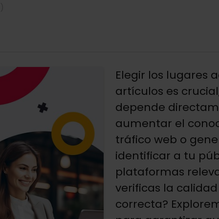
a)
Elegir los lugares
artículos es crucia
depende directamen
aumentar el conoci
tráfico web o gener
identificar a tu pú
plataformas relev
verificas la calidad
correcta? Explorem