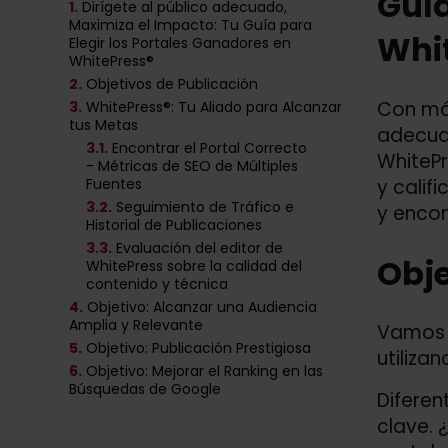
Guía
1.
Dirígete al público adecuado,
Maximiza el Impacto: Tu Guía para
Whi
Elegir los Portales Ganadores en
WhitePress®
2.
Objetivos de Publicación
Con más
3.
WhitePress®: Tu Aliado para Alcanzar
tus Metas
adecuad
3
.1.
Encontrar el Portal Correcto
WhitePr
- Métricas de SEO de Múltiples
Fuentes
y calif
3
.2.
Seguimiento de Tráfico e
y encon
Historial de Publicaciones
3
.3.
Evaluación del editor de
Obje
WhitePress sobre la calidad del
contenido y técnica
4.
Objetivo: Alcanzar una Audiencia
Amplia y Relevante
Vamos a
5.
Objetivo: Publicación Prestigiosa
utiliza
6.
Objetivo: Mejorar el Ranking en las
Búsquedas de Google
Diferen
clave. 