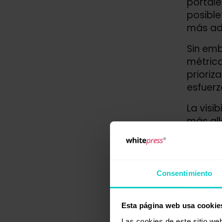
portale
posible?
más ad
Sin emb
métrica
prioriz
esfuerz
La visi
más all
una aud
el límite
Si bien
Consentimiento
enfocar
confor
Esta página web usa cookie
Sim
Las cookies de este sitio we