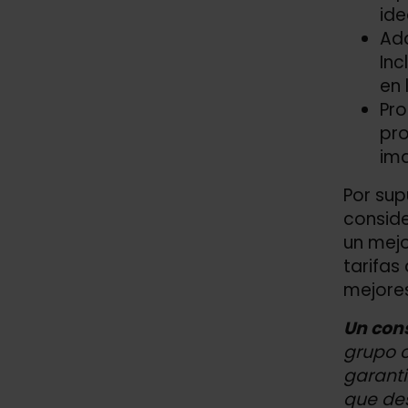
ide
Adq
Inc
en 
Pro
pro
ima
Por sup
conside
un mejo
tarifas
mejores
Un cons
grupo o
garanti
que de