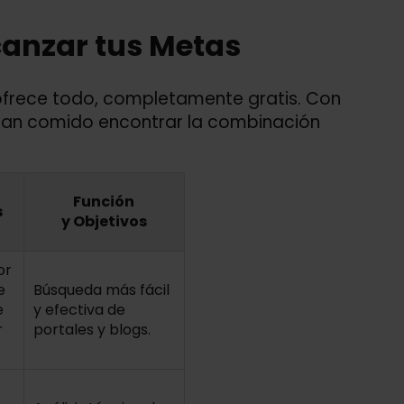
canzar tus Metas
 ofrece todo, completamente gratis. Con
s pan comido encontrar la combinación
Función
s
y Objetivos
or
e
Búsqueda más fácil
e
y efectiva de
r
portales y blogs.