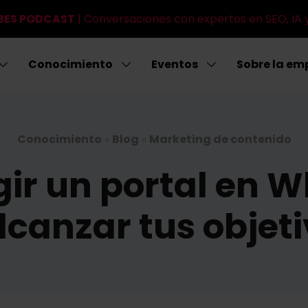
IBES PODCAST
| Conversaciones con expertos en SEO, IA 
Conocimiento
Eventos
Sobre la em
Conocimiento
»
Blog
»
Marketing de contenido
ir un portal en W
lcanzar tus objet