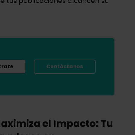
e tus publicaciones alcancen su
trate
Contáctanos
Maximiza el Impacto: Tu