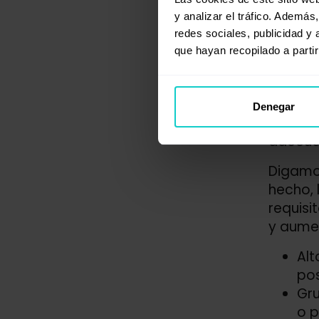
Obt
y analizar el tráfico. Ademá
Per
redes sociales, publicidad y
Enf
que hayan recopilado a parti
Recuerd
Una pu
Denegar
¿quién 
adecuad
Digamos
hecho, 
requisi
y aumen
Alt
pos
Gru
o p