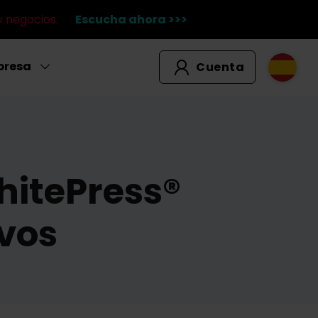
y negocios.
Escucha ahora >>>
presa
Cuenta
hitePress®
ivos