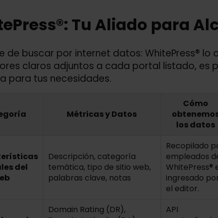
ePress®: Tu Aliado para Al
e de buscar por internet datos: WhitePress® lo
ores claros adjuntos a cada portal listado, e
a para tus necesidades.
Cómo
egoría
Métricas y Datos
obtenemo
los datos
Recopilado p
erísticas
Descripción, categoría
empleados d
les del
temática, tipo de sitio web,
WhitePress® 
Web
palabras clave, notas
ingresado po
el editor.
Domain Rating (DR),
API