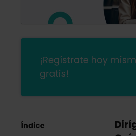
¡Regístrate hoy mis
gratis!
Dirí
Índice