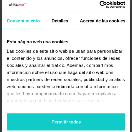
Webinars anteriores
Consentimiento
Detalles
Acerca de las cookies
Esta página web usa cookies
Las cookies de este sitio web se usan para personalizar
el contenido y los anuncios, ofrecer funciones de redes
sociales y analizar el tráfico. Además, compartimos
información sobre el uso que haga del sitio web con
nuestros partners de redes sociales, publicidad y análisis
web, quienes pueden combinarla con otra información
15.01.2026
51 min
que les haya proporcionado o que hayan recopilado a
Más allá de Google: Autoridad, "AEO" y por qué la
partir del uso que haya hecho de sus servicios.
IA prefiere marcas fuertes
Permitir todas