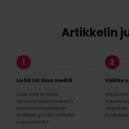
Artikkelin 
1
2
Lisää tai tilaa meiltä
Valitse 
Lisää oma artikkeli
Käytä mon
tai käytä tilauslomaketta
hakukonett
tilataksesi laadukkaan
tarjouksia,
artikkelin yli 1000 natiivilta
ja julkaisue
copywriterilta.