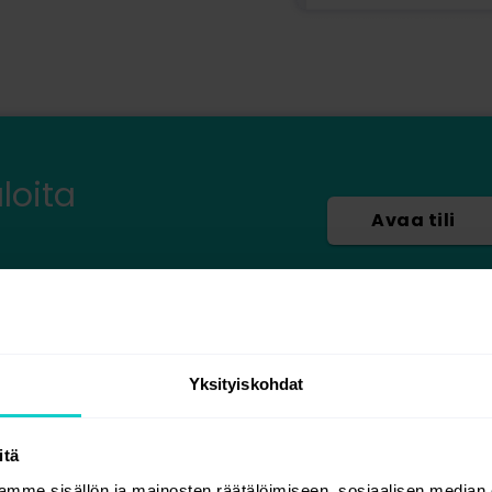
aloita
Avaa tili
Yksityiskohdat
itä
mme sisällön ja mainosten räätälöimiseen, sosiaalisen median