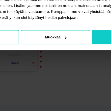
iseen. Lisäksi jaamme sosiaalisen median, mainosalan ja analy
, miten käytät sivustoamme. Kumppanimme voivat yhdistää näitä t
Läpinäkyvy
n kerätty, kun olet käyttänyt heidän palvelujaan.
Vapaa pääsy koko tie
Muokkaa
ja tarjousten yksityi