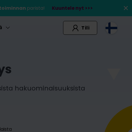
etoiminnan
parista!
Kuuntele nyt >>>
ä
Tili
tys
lisista hakuominaisuuksista
aista