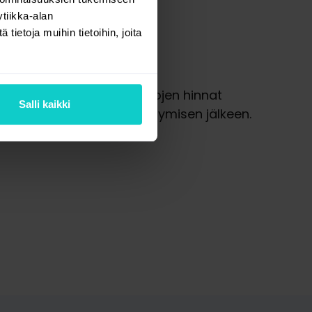
tiikka-alan
ietoja muihin tietoihin, joita
ys
tokantaan. Verkkosivustojen hinnat
Salli kaikki
skohdat näkyvät rekisteröitymisen jälkeen.