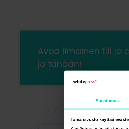
Avaa ilmainen tili ja 
jo tänään!
Suostumus
Tämä sivusto käyttää eväste
Käytämme evästeitä tarjoama