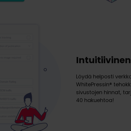
Intuitiivin
Löydä helposti verkkosi
WhitePressin® tehokk
sivustojen hinnat, tar
40 hakuehtoa!