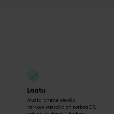
Laatu
Alustallamme olevilla
verkkosivustoilla on korkea DR,
vahva linkkiprofiili, korkea