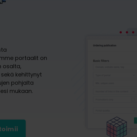
sta
amme portaalit on
 osalta,
sekä kehittynyt
ujen pohjalta
desi mukaan.
toimii