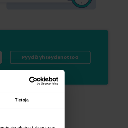
Pyydä yhteydenottoa
Tietoja
 ominaisuuksien tukemiseen