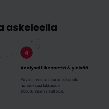
a askeleella
4
Analysoi liikennettä & yleisöä
Käytä ilmaista seurantakoodia
nähdäksesi lukijoiden
sitoutumisen sisältöösi.
.