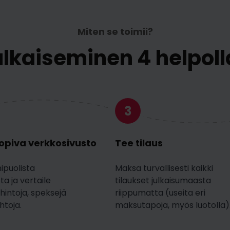
Miten se toimii?
julkaiseminen 4 helpoll
3
sopiva verkkosivusto
Tee tilaus
ipuolista
Maksa turvallisesti kaikki
a ja vertaile
tilaukset julkaisumaasta
 hintoja, speksejä
riippumatta (useita eri
htoja.
maksutapoja, myös luotolla)