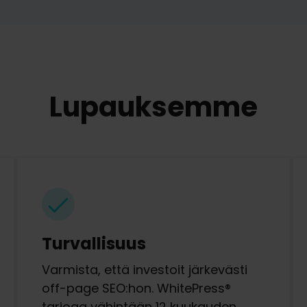
Lupauksemme
Turvallisuus
Varmista, että investoit järkevästi
off-page SEO:hon. WhitePress®
tarjoaa vähintään 12 kuukauden