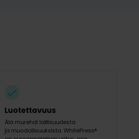
Luotettavuus
Älä murehdi laillisuudesta
ja muodollisuuksista. WhitePress®
on eurooppalainen yritys, osa