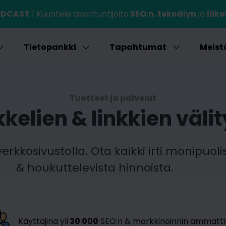
PODCAST
| Kuuntele asiantuntijoita
SEO:n
,
tekoälyn
ja
liik
Tietopankki
Tapahtumat
Meist
Tuotteet ja palvelut
kkelien & linkkien väli
erkkosivustolla. Ota kaikki irti monipuo
& houkuttelevista hinnoista.
Käyttäjinä yli
30 000
SEO:n & markkinoinnin ammattil