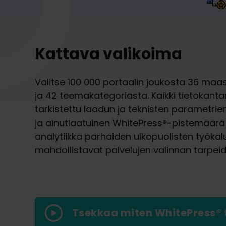
Kattava valikoima
Valitse 100 000 portaalin joukosta 36 maa
ja 42 teemakategoriasta. Kaikki tietokant
tarkistettu laadun ja teknisten parametrien
ja ainutlaatuinen WhitePress®-pistemäärä 
analytiikka parhaiden ulkopuolisten työkal
mahdollistavat palvelujen valinnan tarpei
Tsekkaa miten WhitePress® 