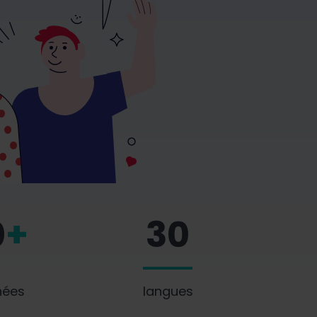
0
+
30
nées
langues