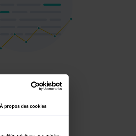
ité
À propos des cookies
r n'importe quel
nnalités relatives aux médias