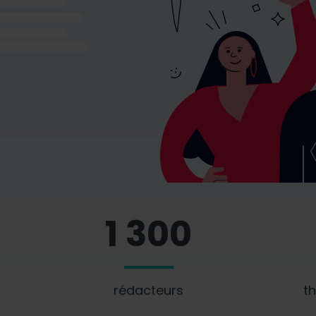
1 300
rédacteurs
t