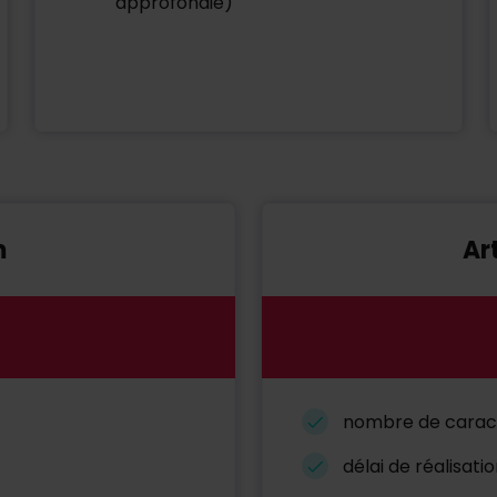
approfondie)
m
Ar
nombre de caract
délai de réalisati