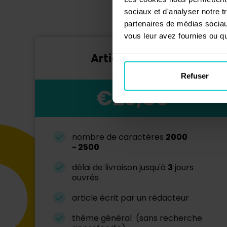
sociaux et d'analyser notre t
partenaires de médias sociaux
vous leur avez fournies ou qu'
Article de base
Refuser
€23,50
nombre de caractères
2000
-
2500
délai de livraison jusqu'à
3
jours
ouvrés
article écrit par un rédacteur
thème général (sans recherche