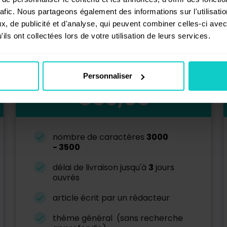
rafic. Nous partageons également des informations sur l'utilisati
, de publicité et d'analyse, qui peuvent combiner celles-ci avec
Conseillé
ils ont collectées lors de votre utilisation de leurs services.
Article détaillé
Personnaliser
€36,00
nombre de caractères
3000
-
3500
délai de livraison jusqu'à
3
jours
ouvrés
article écrit par un rédacteur
thème général (sans recherche