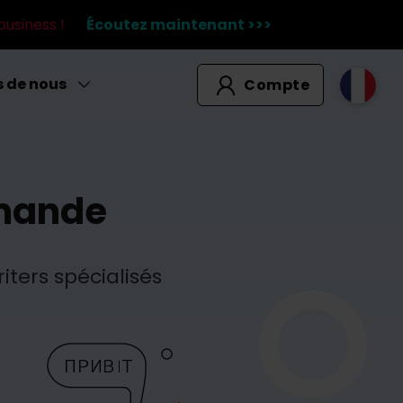
business !
Écoutez maintenant >>>
s de nous
Compte
emande
ers spécialisés