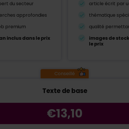
xpert du secteur
article écrit par 
herches approfondies
thématique spéci
 web premium
qualité permettan
an inclus dans le prix
images de stoc
le prix
Conseillé
Texte de base
€13,10