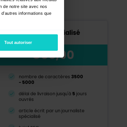
on de notre site avec nos
 d'autres informations que
Article spécialisé
Tout autoriser
€55,00
nombre de caractères
3500
-
5000
délai de livraison jusqu'à
5
jours
ouvrés
article écrit par un journaliste
spécialisé