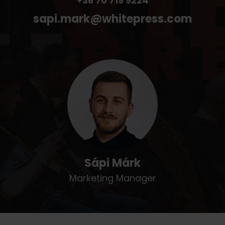
+36 70 719 9224
sapi.mark
@
whitepress
.
com
Sápi Márk
Marketing Manager