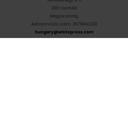
2161 Csomád
Magyarország
Adóazonosító szám: 26768142213
hungary
@
whitepress
.
com
Polski
English
Deutsch
Čeština
Slovenčina
Hrvatski
Magyar
Română
Українська
Русский
Български
Nederlands
Türkçe
Ελληνικά
Français
Italiano
Español
Lietuvių
Português
Slovenščina
Svenska
Dansk
Suomi
Norsk
Português
(Brazil)
اَلْعَرَبِيَّةُ
Go to global