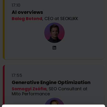
17:10
AI overviews
Balog Botond
, CEO at SEOKLIKK
17:55
Generative Engine Optimization
Somogyi Zsófia
, SEO Consultant at
Mito Performance