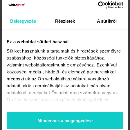
Beleegyezés
Részletek
A sütikről
Ez a weboldal sütiket használ
Sütiket használunk a tartalmak és hirdetések személyre
17:55
szabásához, közösségi funkciók biztosításához,
Generative Engine Optimization
valamint weboldalforgalmunk elemzéséhez. Ezenkívül
Sárdinecz Flóra
, SEO Consultant at
közösségi média-, hirdető- és elemező partnereinkkel
Mito Performance
megosztjuk az Ön weboldalhasználatra vonatkozó
adatait, akik kombinálhatják az adatokat más olyan
adatokkal, amelyeket Ön adott meg számukra vagy az
Ön által használt más szolgáltatásokból gyűjtöttek.
Mindennek a megengedése