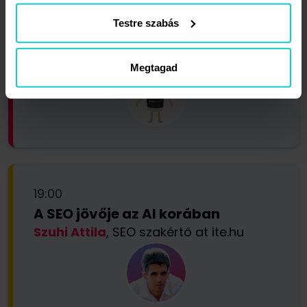
Testre szabás
18:40
Kávészünet
Megtagad
19:00
A SEO jövője az AI korában
Szuhi Attila
, SEO szakértő at ite.hu