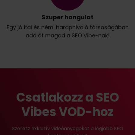
Szuper hangulat
Egy jó ital és némi harapnivaló társaságában
add át magad a SEO Vibe-nak!
Csatlakozz a SEO
Vibes VOD-hoz
Szerezz exkluzív videóanyagokat a legjobb SEO