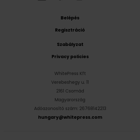
Belépés
Regisztráció
Szabályzat
Privacy policies
WhitePress Kft
Verebeshegy u. 11
2161 Csomád
Magyarország
Adóazonosító szám: 26768142213
hungary
@
whitepress
.
com