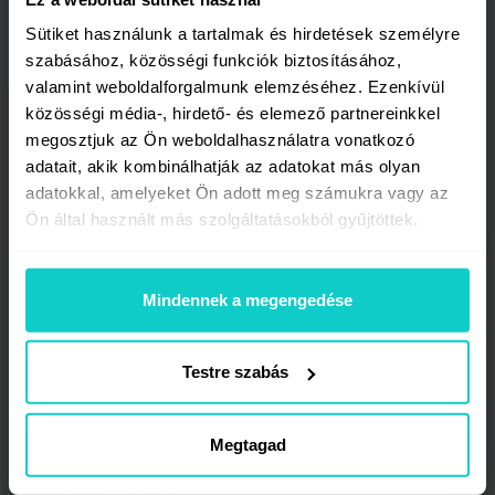
segítségével
Sütiket használunk a tartalmak és hirdetések személyre
szabásához, közösségi funkciók biztosításához,
Indíts közös kampányokat velünk,
valamint weboldalforgalmunk elemzéséhez. Ezenkívül
és tapasztald meg, hogyan emelheted
közösségi média-, hirdető- és elemező partnereinkkel
ki márkádat a Digital PR!
megosztjuk az Ön weboldalhasználatra vonatkozó
adatait, akik kombinálhatják az adatokat más olyan
adatokkal, amelyeket Ön adott meg számukra vagy az
Ön által használt más szolgáltatásokból gyűjtöttek.
Start Csomag
Mindennek a megengedése
€1,250
/ nettó
Szerezd meg az első értékes linkedet
Testre szabás
egy világhírű kiadványtól.
Megtagad
min. 2 publikáció