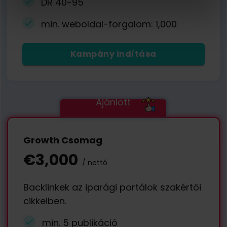
DR 40-95
min. weboldal-forgalom: 1,000
Kampány indítása
Ajánlott
Growth Csomag
€3,000
/ nettó
Backlinkek az iparági portálok szakértői
cikkeiben.
min. 5 publikáció