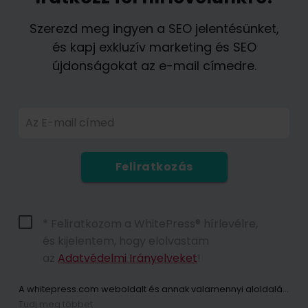
Szerezd meg ingyen a SEO jelentésünket,
és kapj exkluzív marketing és SEO
újdonságokat az e-mail címedre.
Az E-mail címed
Feliratkozás
* Feliratkozom a WhitePress® hírlevélre,
és kijelentem, hogy elolvastam
az
Adatvédelmi Irányelveket
!
A whitepress.com weboldalt és annak valamennyi aloldalát (a továbbiakban: Weboldal) használó személyek személyes adatainak kezelője az Európai Parlament és a Tanács 2016. április 27-i (EU) 2016/679 rendelete értelmében a személyes adatok feldolgozásával és az ilyen adatok szabad áramlásával, valamint a 95/46/EK irányelv (a továbbiakban: GDPR) hatályon kívül helyezése tekintetében közösen „WhitePress Kft, amelynek székhelye 2161 Csomád, Verebeshegy utca 11 és bekerült a Bielsko-Biała Kerületi Bíróság által vezetett Nemzeti Bírósági Nyilvántartás vállalkozói nyilvántartásába, az Országos Bírósági Nyilvántartás 8. Kereskedelmi Osztálya KRS-számon: 0000651339, NIP: 9372667797, REGON: 243400145 és egyéb cégek a
Tudj meg többet