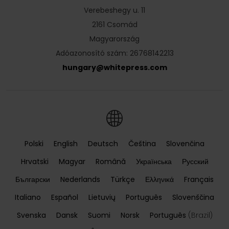
Verebeshegy u. 11
2161 Csomád
Magyarország
Adóazonosító szám: 26768142213
hungary
@
whitepress
.
com
Polski
English
Deutsch
Čeština
Slovenčina
Hrvatski
Magyar
Română
Українська
Русский
Български
Nederlands
Türkçe
Ελληνικά
Français
Italiano
Español
Lietuvių
Português
Slovenščina
Svenska
Dansk
Suomi
Norsk
Português
(Brazil)