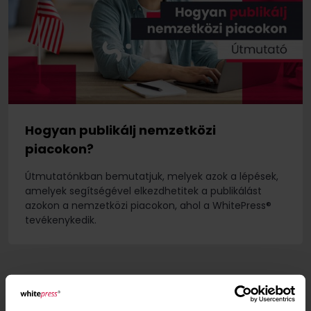
Hogyan publikálj nemzetközi
piacokon?
Útmutatónkban bemutatjuk, melyek azok a lépések,
amelyek segítségével elkezdhetitek a publikálást
azokon a nemzetközi piacokon, ahol a WhitePress®
tevékenykedik.