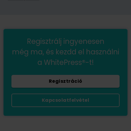
A hírlevélre való feliratkozással Ön hozzájárul ahhoz, hogy a WhitePress Kft. által kínált szolgáltatások és áruk közvetlen marketingjével kapcsolatos kereskedelmi információk elektronikus kommunikációs eszközökön, különösen e-mailen keresztül küldjenek. és megbízható üzleti partnerei, akik érdeklődnek saját termékeik vagy szolgáltatásaik értékesítésében. Személyes adatai kezelésének jogalapja az Ön hozzájárulása (GDPR 6. cikk (1) bekezdés a) pont). Az űrlap elküldésével Ön kijelenti, hogy elolvasta az
Önnek jogában áll bármikor visszavonni a személyes adatainak marketing célú kezeléséhez adott hozzájárulását. Az Ön személyes adatainak WhitePress Kft általi kezeléséről és kezelésének alapjáról, ideértve az Ön jogait is, az
Regisztrálj ingyenesen
még ma, és kezdd el használni
a WhitePress®-t!
Regisztráció
Kapcsolatfelvétel