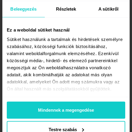
Beleegyezés
Részletek
A sütikről
Ez a weboldal sütiket használ
Sütiket használunk a tartalmak és hirdetések személyre
szabásához, közösségi funkciók biztosításához,
valamint weboldalforgalmunk elemzéséhez. Ezenkívül
közösségi média-, hirdető- és elemező partnereinkkel
megosztjuk az Ön weboldalhasználatra vonatkozó
adatait, akik kombinálhatják az adatokat más olyan
Hogyan adjatok hozzá egy portált
adatokkal, amelyeket Ön adott meg számukra vagy az
a WhitePress®-hez?
Ön által használt más szolgáltatásokból gyűjtöttek.
Megérkezett az útmutatónk az új publikálók számára.
Ha szeretnétek pénzt keresni azzal, hogy szponzorált
Mindennek a megengedése
tartalmakat fogadtok a webhelyeitekre, a következő
útmutatót Nektek készítettük. Átsegítünk a portál
hozzáadásán és az ajánlatok beállításán lépésről
Testre szabás
lépésre.