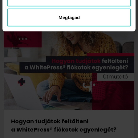
Megtagad
Hogyan tudjátok feltölteni
a WhitePress® fiókotok egyenlegét?