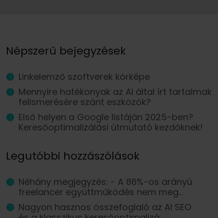
Népszerű bejegyzések
Linkelemző szoftverek körképe
Mennyire hatékonyak az AI által írt tartalmak
felismerésére szánt eszközök?
Első helyen a Google listáján 2025-ben?
Keresőoptimalizálási útmutató kezdőknek!
Legutóbbi hozzászólások
Néhány megjegyzés: - A 86%-os arányú
freelancer együttműködés nem meg...
Nagyon hasznos összefoglaló az AI SEO
és a klasszikus keresőoptimalizá...