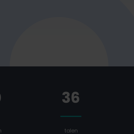
0
36
n
talen