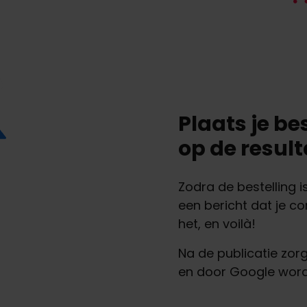
Plaats je be
op de resul
Zodra de bestelling i
een bericht dat je co
het, en voilà!
Na de publicatie zorge
en door Google word