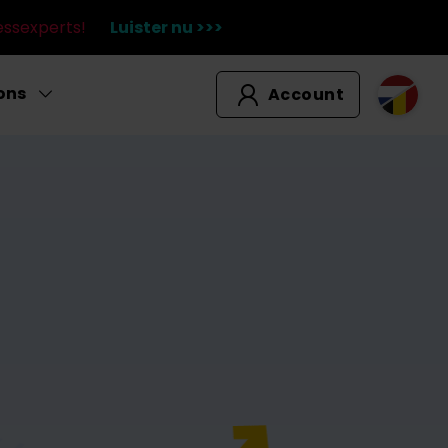
essexperts!
Luister nu >>>
ons
Account