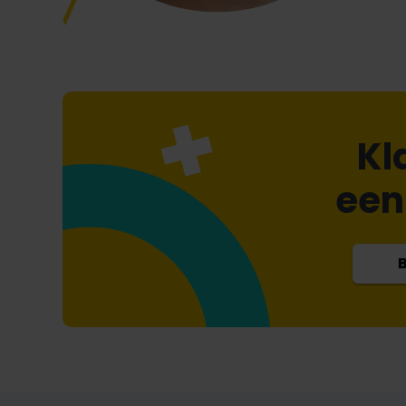
Kl
een