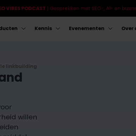
EO VIBES PODCAST
| Gesprekken met SEO-, AI- en busin
oducten
Kennis
Evenementen
Over 
le linkbuilding
land
voor
rheid willen
heiden