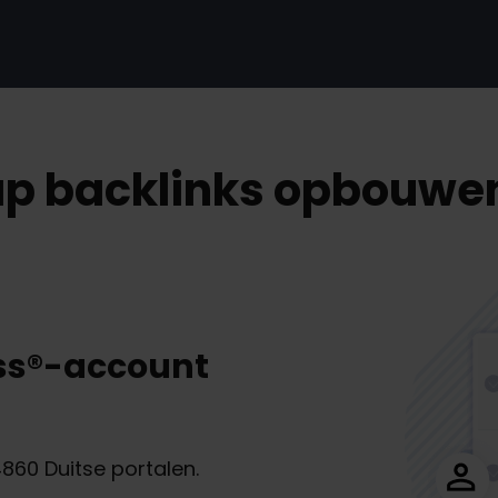
ap backlinks opbouwen
ess®-account
60 Duitse portalen.