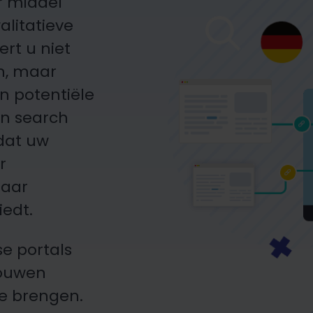
r middel
alitatieve
ert u niet
en, maar
n potentiële
an search
 dat uw
r
naar
iedt.
e portals
bouwen
te brengen.