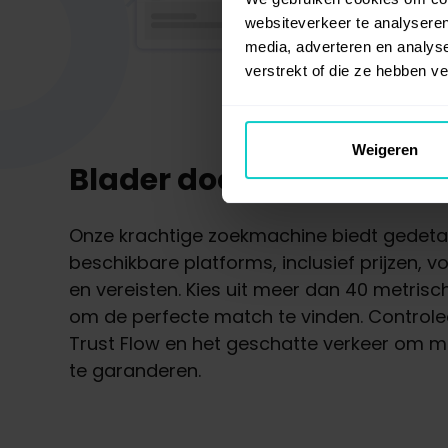
websiteverkeer te analyseren
media, adverteren en analys
verstrekt of die ze hebben v
Weigeren
Blader door de Duitse po
Onze krachtige zoekmachine biedt gedetai
beschikbare platforms, inclusief prijzen,
en vereisten. Kies uit meer dan 40 metris
om de perfecte match te vinden. Controle
Trust Flow en het geschatte verkeer om m
te garanderen.