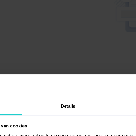
Creëer een 
WhitePress® onderst
Details
individuele projecte
Duits. Met een specif
overzichtelijk en kun
 van cookies
rapporteren.
ent en advertenties te personaliseren, om functies voor social