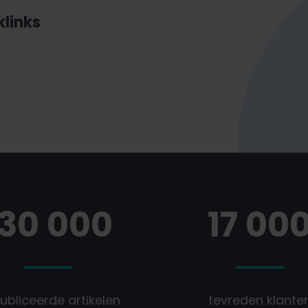
links
130 000
17 00
ubliceerde artikelen
tevreden klante