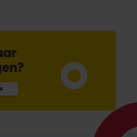
aar
gen?
d