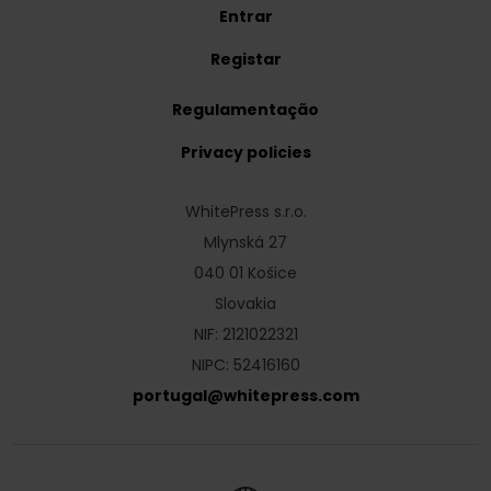
Entrar
Registar
Regulamentação
Privacy policies
WhitePress s.r.o.
Mlynská 27
040 01 Košice
Slovakia
NIF: 2121022321
NIPC: 52416160
portugal
@
whitepress
.
com