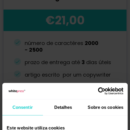
€21,00
número de caractéres
2000
-
2500
prazo de entrega até
3
dias úteis
artigo escrito por um copywriter
tema geral
Consentir
Detalhes
Sobre os cookies
Recomendado
Este website utiliza cookies