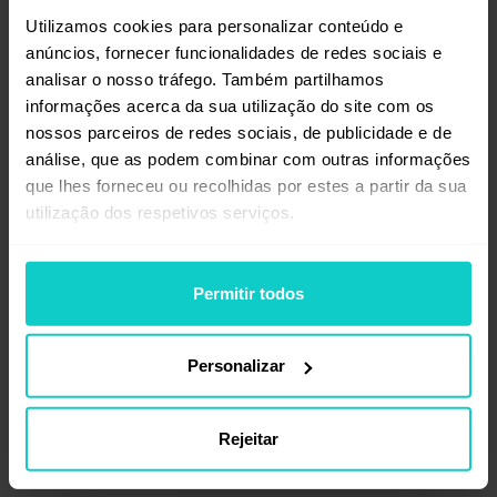
Artigo estendido
Utilizamos cookies para personalizar conteúdo e
anúncios, fornecer funcionalidades de redes sociais e
analisar o nosso tráfego. Também partilhamos
€29,00
informações acerca da sua utilização do site com os
nossos parceiros de redes sociais, de publicidade e de
análise, que as podem combinar com outras informações
que lhes forneceu ou recolhidas por estes a partir da sua
número de caractéres
3000
utilização dos respetivos serviços.
-
3500
prazo de entrega em até
3
dias
úteis
Permitir todos
artigo escrito por um copywriter
Personalizar
tema geral
Rejeitar