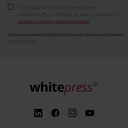
* Přihlašuji se k odběru newsletteru
WhitePress® a prohlašuji, že jsem si přečetl/a
Zásady ochrany osobních údajů.
Správcem osobních údajů fyzických osob, které používají webové s
Více informací
Přihlášením se k odběru newsletteru souhlasíte se zasíláním obc
Kdykoli máte právo odvolat souhlas se zpracováním vašich osobn