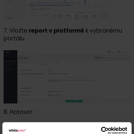
7. Vložte
report v platformě
k vybranému
portálu.
8. Hotovo!