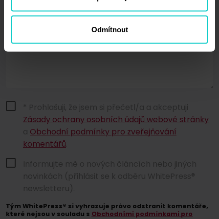
Komentář*
Odmítnout
* Prohlašuji, že jsem si přečetl/a a akceptuji
Zásady ochrany osobních údajů webové stránky
a
Obchodní podmínky pro zveřejňování
komentářů
.
Informujte mě o nových článcích nebo jiných
novinkách (přihlásit se k odběru WhitePress®
newsletteru).
Tým WhitePress® si vyhrazuje právo odstranit komentáře,
které nejsou v souladu s
Obchodními podmínkami pro