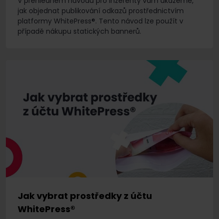
V přehledném návodu pro inzerenty vám ukážeme,
jak objednat publikování odkazů prostřednictvím
platformy WhitePress®. Tento návod lze použít v
případě nákupu statických bannerů.
Jak vybrat prostředky z účtu
WhitePress®