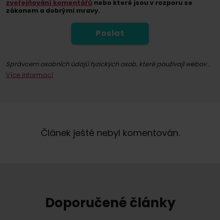
zveřejňování komentářů
nebo které jsou v rozporu se
zákonem a dobrými mravy.
Poslat
Správcem osobních údajů fyzických osob, které používají webové stránky whitepress.com a všechny jejich podstránky (dále jen Služba) ve smyslu nařízení Evropského parlamentu a Rady (EU) 2016/679 ze dne 27. dubna 2016 o ochraně fyzických osob v souvislosti se zpracováním osobních údajů a o volném pohybu těchto údajů a o zrušení směrnice 95/46/ES (dále jen GDPR), je společně "WhitePress" s.r.o. se sídlem v Bielsku-Białé, na adrese ul. Legionów 26/28, zapsaná v obchodním rejstříku Národního soudního rejstříku vedeného Okresním soudem v Bielsku-Białé, 8. hospodářské oddělení Národního soudního rejstříku pod číslem KRS: 0000651339, NIP: 9372667797, REGON: 243400145 a další společnosti
Více informací
Registrací k odběru newsletteru souhlasíte se zasíláním obchodních informací prostřednictvím elektronických komunikačních prostředků, zejména e-mailu, týkajících se přímého marketingu služeb a produktů nabízených společností WhitePress s.r.o. a jejími důvěryhodnými obchodními partnery, kteří mají zájem o marketing vlastního zboží nebo služeb. Právním základem pro zpracování vašich osobních údajů je udělený souhlas (čl. 6 odst. 1 písm. a) GDPR).
Máte právo kdykoli odvolat svůj souhlas se zpracováním osobních údajů pro marketingové účely. Více informací o zpracování a právním základu zpracování vašich osobních údajů společností WhitePress s.r.o., včetně vašich práv, naleznete v našich
Článek ještě nebyl komentován.
Doporučené články