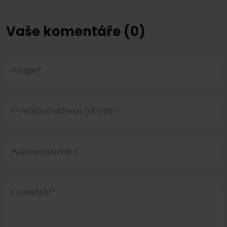
Vaše komentáře (0)
Podpis*
E-mailová adresa (skrytá)*
Webová stránka
Komentář*