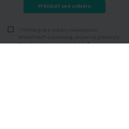
Přihlásit se k odběru
* Přihlašuji se k odběru newsletteru
WhitePress® a prohlašuji, že jsem si přečetl/a
Zásady ochrany osobních údajů.
Správcem osobních údajů fyzických osob, které používají webové s
Více informací
Přihlášením se k odběru newsletteru souhlasíte se zasíláním obc
Kdykoli máte právo odvolat souhlas se zpracováním vašich osobn