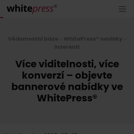
Vědomostní báze
»
WhitePress® novinky
»
Inzerenti
Více viditelnosti, více
konverzí – objevte
bannerové nabídky ve
WhitePress®