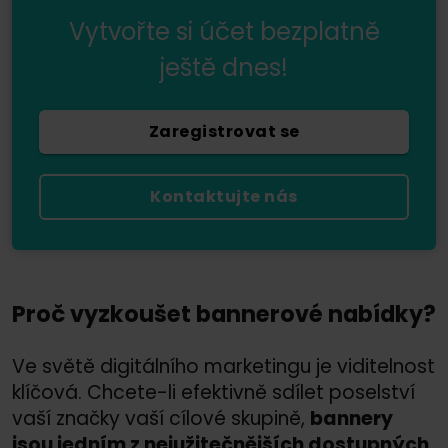
Vytvořte si účet bezplatně
ještě dnes!
Zaregistrovat se
Kontaktujte nás
Proč vyzkoušet bannerové nabídky?
Ve světě digitálního marketingu je viditelnost
klíčová. Chcete-li efektivně sdílet poselství
vaší značky vaší cílové skupině,
bannery
jsou jedním z nejužitečnějších dostupných