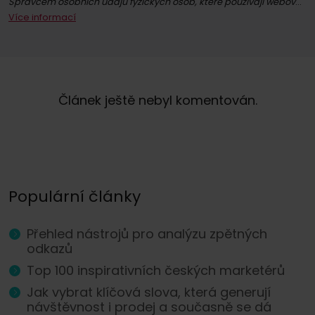
Správcem osobních údajů fyzických osob, které používají webové stránky whitepress.com a všechny jejich podstránky (dále jen Služba) ve smyslu nařízení Evropského parlamentu a Rady (EU) 2016/679 ze dne 27. dubna 2016 o ochraně fyzických osob v souvislosti se zpracováním osobních údajů a o volném pohybu těchto údajů a o zrušení směrnice 95/46/ES (dále jen GDPR), je společně "WhitePress" s.r.o. se sídlem v Bielsku-Białé, na adrese ul. Legionów 26/28, zapsaná v obchodním rejstříku Národního soudního rejstříku vedeného Okresním soudem v Bielsku-Białé, 8. hospodářské oddělení Národního soudního rejstříku pod číslem KRS: 0000651339, NIP: 9372667797, REGON: 243400145 a další společnosti
Více informací
Registrací k odběru newsletteru souhlasíte se zasíláním obchodních informací prostřednictvím elektronických komunikačních prostředků, zejména e-mailu, týkajících se přímého marketingu služeb a produktů nabízených společností WhitePress s.r.o. a jejími důvěryhodnými obchodními partnery, kteří mají zájem o marketing vlastního zboží nebo služeb. Právním základem pro zpracování vašich osobních údajů je udělený souhlas (čl. 6 odst. 1 písm. a) GDPR).
Máte právo kdykoli odvolat svůj souhlas se zpracováním osobních údajů pro marketingové účely. Více informací o zpracování a právním základu zpracování vašich osobních údajů společností WhitePress s.r.o., včetně vašich práv, naleznete v našich
Článek ještě nebyl komentován.
Populární články
Přehled nástrojů pro analýzu zpětných
odkazů
Top 100 inspirativních českých marketérů
Jak vybrat klíčová slova, která generují
návštěvnost i prodej a současně se dá