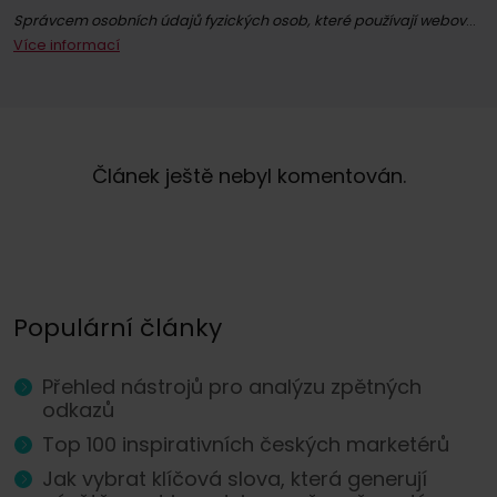
Správcem osobních údajů fyzických osob, které používají webové stránky whitepress.com a všechny jejich podstránky (dále jen Služba) ve smyslu nařízení Evropského parlamentu a Rady (EU) 2016/679 ze dne 27. dubna 2016 o ochraně fyzických osob v souvislosti se zpracováním osobních údajů a o volném pohybu těchto údajů a o zrušení směrnice 95/46/ES (dále jen GDPR), je společně "WhitePress" s.r.o. se sídlem v Bielsku-Białé, na adrese ul. Legionów 26/28, zapsaná v obchodním rejstříku Národního soudního rejstříku vedeného Okresním soudem v Bielsku-Białé, 8. hospodářské oddělení Národního soudního rejstříku pod číslem KRS: 0000651339, NIP: 9372667797, REGON: 243400145 a další společnosti
Více informací
Registrací k odběru newsletteru souhlasíte se zasíláním obchodních informací prostřednictvím elektronických komunikačních prostředků, zejména e-mailu, týkajících se přímého marketingu služeb a produktů nabízených společností WhitePress s.r.o. a jejími důvěryhodnými obchodními partnery, kteří mají zájem o marketing vlastního zboží nebo služeb. Právním základem pro zpracování vašich osobních údajů je udělený souhlas (čl. 6 odst. 1 písm. a) GDPR).
Máte právo kdykoli odvolat svůj souhlas se zpracováním osobních údajů pro marketingové účely. Více informací o zpracování a právním základu zpracování vašich osobních údajů společností WhitePress s.r.o., včetně vašich práv, naleznete v našich
Článek ještě nebyl komentován.
Populární články
Přehled nástrojů pro analýzu zpětných
odkazů
Top 100 inspirativních českých marketérů
Jak vybrat klíčová slova, která generují