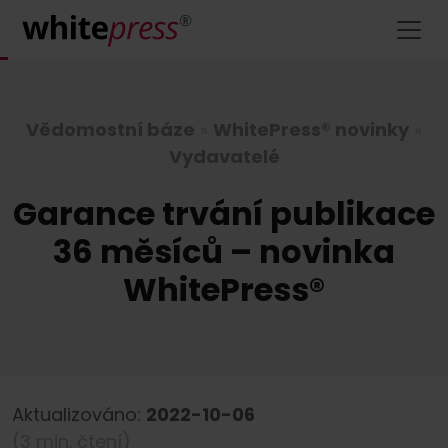
Vědomostní báze
»
WhitePress® novinky
»
Vydavatelé
Garance trvání publikace
36 měsíců – novinka
WhitePress®
Aktualizováno:
2022-10-06
(3 min. čtení)