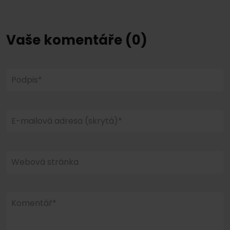
Vaše komentáře (0)
Podpis*
E-mailová adresa (skrytá)*
Webová stránka
Komentář*