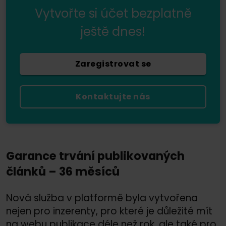
Vytvořte si účet bezplatně
ještě dnes!
Zaregistrovat se
Kontaktujte nás
Garance trvání publikovaných
článků – 36 měsíců
Nová služba v platformě byla vytvořena
nejen pro inzerenty, pro které je důležité mít
na webu publikace déle než rok, ale také pro