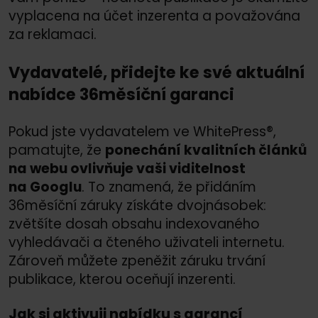
vyplacena na účet inzerenta a považována
za reklamaci.
Vydavatelé, přidejte ke své aktuální
nabídce 36měsíční garanci
Pokud jste vydavatelem ve WhitePress®,
pamatujte, že
ponechání kvalitních článků
na webu ovlivňuje vaši viditelnost
na Googlu
. To znamená, že přidáním
36měsíční záruky získáte dvojnásobek:
zvětšíte dosah obsahu indexovaného
vyhledávači a čteného uživateli internetu.
Zároveň můžete zpeněžit záruku trvání
publikace, kterou oceňují inzerenti.
Jak si aktivuji nabídku s garancí