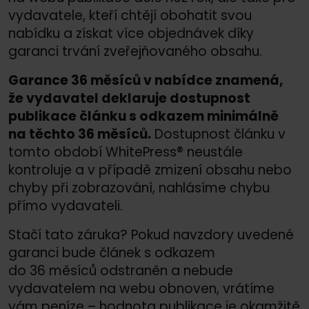
vydavatele, kteří chtějí obohatit svou
nabídku a získat více objednávek díky
garanci trvání zveřejňovaného obsahu.
Garance 36 měsíců v nabídce znamená,
že vydavatel deklaruje dostupnost
publikace článku s odkazem minimálně
na těchto 36 měsíců.
Dostupnost článku v
tomto období WhitePress® neustále
kontroluje a v případě zmizení obsahu nebo
chyby při zobrazování, nahlásíme chybu
přímo vydavateli.
Stačí tato záruka? Pokud navzdory uvedené
garanci bude článek s odkazem
do 36 měsíců odstraněn a nebude
vydavatelem na webu obnoven, vrátíme
vám peníze – hodnota publikace je okamžitě