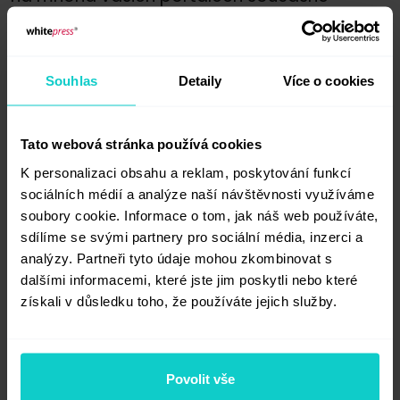
zaškrtněte políčko vedle stránek, které
chcete upravit a potvrďte tlačítkem
Zapnout 36měsíční garanci
. Akce se bude
Souhlas
Detaily
Více o cookies
týkat všech nabídek daného portálu.
Tato webová stránka používá cookies
K personalizaci obsahu a reklam, poskytování funkcí
sociálních médií a analýze naší návštěvnosti využíváme
soubory cookie. Informace o tom, jak náš web používáte,
sdílíme se svými partnery pro sociální média, inzerci a
analýzy. Partneři tyto údaje mohou zkombinovat s
dalšími informacemi, které jste jim poskytli nebo které
získali v důsledku toho, že používáte jejich služby.
2. Chcete-li detailně spravovat nabídky
Povolit vše