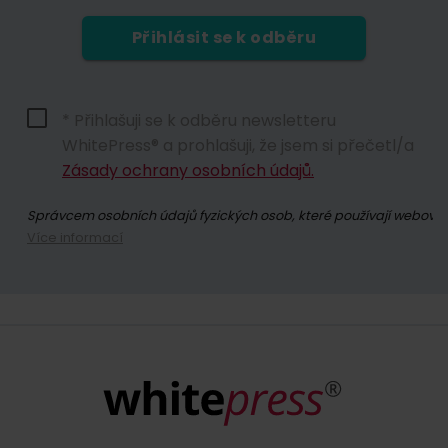
Přihlásit se k odběru
* Přihlašuji se k odběru newsletteru
WhitePress® a prohlašuji, že jsem si přečetl/a
Zásady ochrany osobních údajů.
Správcem osobních údajů fyzických osob, které používají webové s
Více informací
Přihlášením se k odběru newsletteru souhlasíte se zasíláním obc
Kdykoli máte právo odvolat souhlas se zpracováním vašich osobn