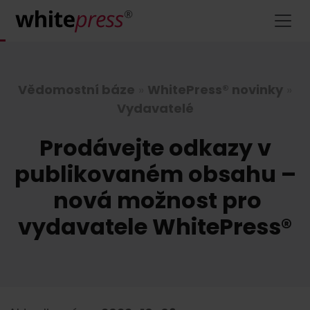
Vědomostní báze
»
WhitePress® novinky
»
Vydavatelé
Prodávejte odkazy v
publikovaném obsahu –
nová možnost pro
vydavatele WhitePress®