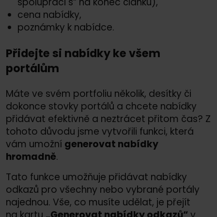
spolupráci s“ na konec článku),
cena nabídky,
poznámky k nabídce.
Přidejte si nabídky ke všem
portálům
Máte ve svém portfoliu několik, desítky či
dokonce stovky portálů a chcete nabídky
přidávat efektivně a neztrácet přitom čas? Z
tohoto důvodu jsme vytvořili funkci, která
vám umožní
generovat nabídky
hromadně
.
Tato funkce umožňuje přidávat nabídky
odkazů pro všechny nebo vybrané portály
najednou. Vše, co musíte udělat, je přejít
na kartu
„Generovat nabídky odkazů“
v