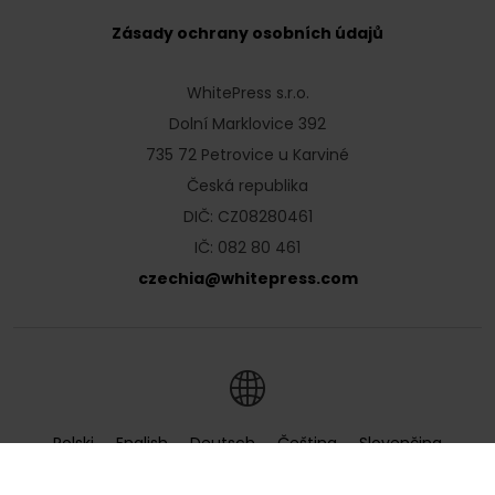
Zásady ochrany osobních údajů
WhitePress s.r.o.
Dolní Marklovice 392
735 72 Petrovice u Karviné
Česká republika
DIČ: CZ08280461
IČ: 082 80 461
czechia
@
whitepress
.
com
Polski
English
Deutsch
Čeština
Slovenčina
Hrvatski
Magyar
Română
Українська
Русский