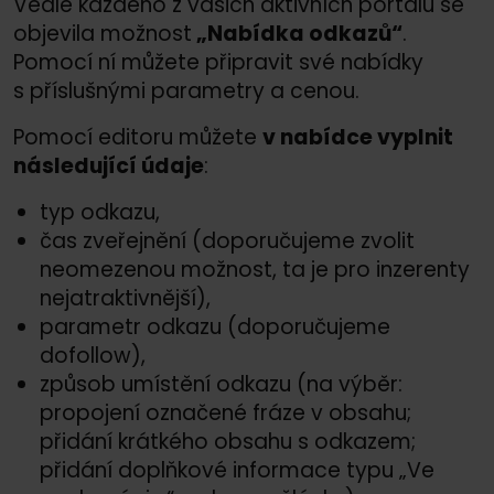
Vedle každého z vašich aktivních portálů se
objevila možnost
„Nabídka odkazů“
.
Pomocí ní můžete připravit své nabídky
s příslušnými parametry a cenou.
Pomocí editoru můžete
v nabídce vyplnit
následující údaje
:
typ odkazu,
čas zveřejnění (doporučujeme zvolit
neomezenou možnost, ta je pro inzerenty
nejatraktivnější),
parametr odkazu (doporučujeme
dofollow),
způsob umístění odkazu (na výběr:
propojení označené fráze v obsahu;
přidání krátkého obsahu s odkazem;
přidání doplňkové informace typu „Ve