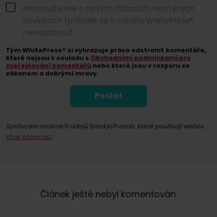
Informujte mě o nových článcích nebo jiných
novinkách (přihlásit se k odběru WhitePress®
newsletteru).
Tým WhitePress® si vyhrazuje právo odstranit komentáře,
které nejsou v souladu s
Obchodními podmínkami pro
zveřejňování komentářů
nebo které jsou v rozporu se
zákonem a dobrými mravy.
Poslat
Správcem osobních údajů fyzických osob, které používají webové stránky whitepress.com a všechny jejich podstránky (dále jen Služba) ve smyslu nařízení Evropského parlamentu a Rady (EU) 2016/679 ze dne 27. dubna 2016 o ochraně fyzických osob v souvislosti se zpracováním osobních údajů a o volném pohybu těchto údajů a o zrušení směrnice 95/46/ES (dále jen GDPR), je společně "WhitePress" s.r.o. se sídlem v Bielsku-Białé, na adrese ul. Legionów 26/28, zapsaná v obchodním rejstříku Národního soudního rejstříku vedeného Okresním soudem v Bielsku-Białé, 8. hospodářské oddělení Národního soudního rejstříku pod číslem KRS: 0000651339, NIP: 9372667797, REGON: 243400145 a další společnosti
Více informací
Registrací k odběru newsletteru souhlasíte se zasíláním obchodních informací prostřednictvím elektronických komunikačních prostředků, zejména e-mailu, týkajících se přímého marketingu služeb a produktů nabízených společností WhitePress s.r.o. a jejími důvěryhodnými obchodními partnery, kteří mají zájem o marketing vlastního zboží nebo služeb. Právním základem pro zpracování vašich osobních údajů je udělený souhlas (čl. 6 odst. 1 písm. a) GDPR).
Máte právo kdykoli odvolat svůj souhlas se zpracováním osobních údajů pro marketingové účely. Více informací o zpracování a právním základu zpracování vašich osobních údajů společností WhitePress s.r.o., včetně vašich práv, naleznete v našich
Článek ještě nebyl komentován.