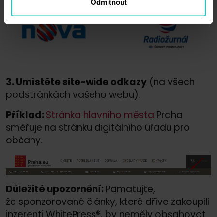
Odmítnout
3. Umístěte site-wide odkazy
(na všech
podstránkách vašeho webu).
Příklad:
Stránka hlavního města
Praha
směřuje na stránku digitálního úřadu pro
občany.
Důležité upozornění:
Pamatujte,
že sponzorované články, které dříve zakoupili
inzerenti WhitePress®, by neměly obsahovat