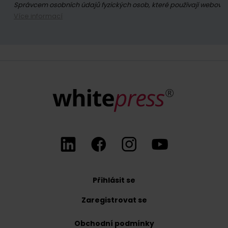
Správcem osobních údajů fyzických osob, které používají webové s
Více informací
Přihlášením se k odběru newsletteru souhlasíte se zasíláním obc
Kdykoli máte právo odvolat souhlas se zpracováním vašich osobn
Přihlásit se
Zaregistrovat se
Obchodní podmínky