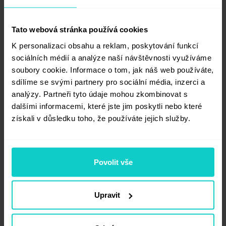
tam může umístit odkaz na svoji stránku bez
přípravy samostatného článku.
Tato webová stránka používá cookies
Příklad 2:
Do odborného článku na jakékoli
K personalizaci obsahu a reklam, poskytování funkcí
téma můžete zahrnout odkaz směřující
sociálních médií a analýze naší návštěvnosti využíváme
na článek na podobné téma na webové
soubory cookie. Informace o tom, jak náš web používáte,
stránce inzerenta s kotvou „Více informací“
sdílíme se svými partnery pro sociální média, inzerci a
analýzy. Partneři tyto údaje mohou zkombinovat s
nebo „Zjistit více“.
dalšími informacemi, které jste jim poskytli nebo které
2. Publikujte odkazy ve vyhrazených
získali v důsledku toho, že používáte jejich služby.
sekcích na oblíbených stránkách
(stránky
kategorií, domovské stránky a vyhrazené
podstránky).
Povolit vše
Příklad:
Jedna z
tematických stránek
odkazuje na partnery z vyhrazené sekce
Upravit
na podstránce jejich projektu.