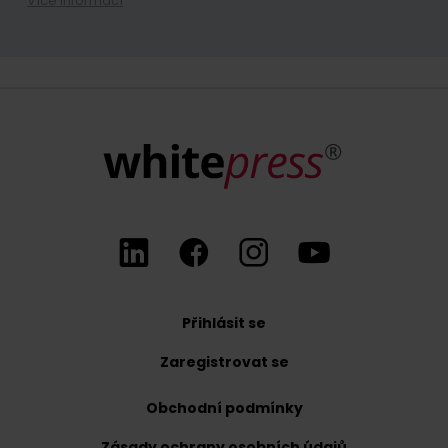
Více informací
Přihlášením se k odběru newsletteru souhlasíte se zasíláním obc
Kdykoli máte právo odvolat souhlas se zpracováním vašich osobn
Přihlásit se
Zaregistrovat se
Obchodní podmínky
Zásady ochrany osobních údajů