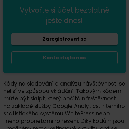
Vytvořte si účet bezplatně
ještě dnes!
Zaregistrovat se
Kontaktujte nás
Kódy na sledování a analýzu návštěvnosti se
neliší ve způsobu vkládání. Takovým kódem
může být skript, který počítá návštěvnost
na základě služby Google Analytics, interního
statistického systému WhitePress nebo
jiného proprietárního řešení. Díky kódům jsou
umožněny remarketingové aktivity, což se