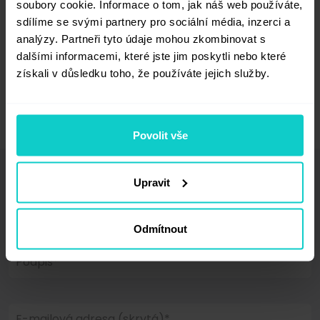
parametr zodpovědný za převod
soubory cookie. Informace o tom, jak náš web používáte,
speciálních znaků pro entity v konfiguraci
sdílíme se svými partnery pro sociální média, inzerci a
editoru).
analýzy. Partneři tyto údaje mohou zkombinovat s
dalšími informacemi, které jste jim poskytli nebo které
získali v důsledku toho, že používáte jejich služby.
Povolit vše
Upravit
Vaše komentáře (0)
Odmítnout
Podpis*
E-mailová adresa (skrytá)*