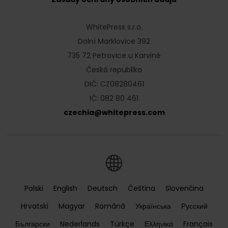
WhitePress s.r.o.
Dolní Marklovice 392
735 72 Petrovice u Karviné
Česká republika
DIČ: CZ08280461
IČ: 082 80 461
czechia
@
whitepress
.
com
Polski
English
Deutsch
Čeština
Slovenčina
Hrvatski
Magyar
Română
Українська
Русский
Български
Nederlands
Türkçe
Ελληνικά
Français