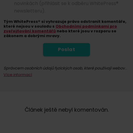
novinkách (přihlásit se k odběru WhitePress®
newsletteru).
Tým WhitePress® si vyhrazuje právo odstranit komentáře,
které nejsou v souladu s
Obchodními podmínkami pro
zveřejňování komentářů
nebo které jsou v rozporu se
zákonem a dobrými mravy.
Poslat
Správcem osobních údajů fyzických osob, které používají webové stránky whitepress.com a všechny jejich podstránky (dále jen Služba) ve smyslu nařízení Evropského parlamentu a Rady (EU) 2016/679 ze dne 27. dubna 2016 o ochraně fyzických osob v souvislosti se zpracováním osobních údajů a o volném pohybu těchto údajů a o zrušení směrnice 95/46/ES (dále jen GDPR), je společně "WhitePress" s.r.o. se sídlem v Bielsku-Białé, na adrese ul. Legionów 26/28, zapsaná v obchodním rejstříku Národního soudního rejstříku vedeného Okresním soudem v Bielsku-Białé, 8. hospodářské oddělení Národního soudního rejstříku pod číslem KRS: 0000651339, NIP: 9372667797, REGON: 243400145 a další společnosti
Více informací
Registrací k odběru newsletteru souhlasíte se zasíláním obchodních informací prostřednictvím elektronických komunikačních prostředků, zejména e-mailu, týkajících se přímého marketingu služeb a produktů nabízených společností WhitePress s.r.o. a jejími důvěryhodnými obchodními partnery, kteří mají zájem o marketing vlastního zboží nebo služeb. Právním základem pro zpracování vašich osobních údajů je udělený souhlas (čl. 6 odst. 1 písm. a) GDPR).
Máte právo kdykoli odvolat svůj souhlas se zpracováním osobních údajů pro marketingové účely. Více informací o zpracování a právním základu zpracování vašich osobních údajů společností WhitePress s.r.o., včetně vašich práv, naleznete v našich
Článek ještě nebyl komentován.