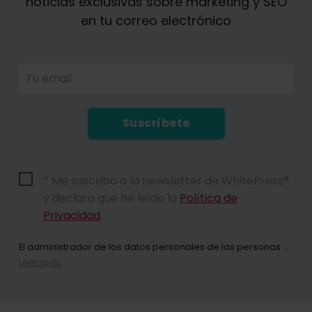
noticias exclusivas sobre marketing y SEO
en tu correo electrónico
Tu email
Suscríbete
* Me suscribo a la newsletter de WhitePress®
y declaro que he leído la
Política de
Privacidad
.
El administrador de los datos personales de las personas que utilizan el sitio web whitepress.com y todos sus subsitios (en adelante: el Sitio Web) en el marco del Reglamento del Parlamento Europeo y del Consejo (UE) 2016/679 de 27 de abril de 2016 relativo a la protección de las personas físicas en lo que respecta al tratamiento de datos personales y a la libre circulación de estos datos y por el que se deroga la Directiva 95/46/CE (en adelante: RODO) es conjuntamente "WhitePress" Spółka z ograniczoną odpowiedzialnością con domicilio social en Bielsko-Biała en ul. Legionów 26/28, inscrita en el Registro de Empresarios del Registro Judicial Nacional llevado por el Tribunal de Distrito de Bielsko-Biała, 8ª División Económica del Registro Judicial Nacional con el número KRS: 0000651339, NIP: 9372667797, REGON: 243400145 y otras empresas del
Leer todo
Al suscribirse al boletín informativo, da su consentimiento para el envío de información comercial por medios de comunicación electrónica, incluido, en particular, el correo electrónico, relacionada con la comercialización directa de servicios y bienes ofrecidos por WhitePress sp. z o.o. y sus socios comerciales de confianza interesados en comercializar sus propios bienes o servicios. La base jurídica para el tratamiento de sus datos personales es el consentimiento que usted ha dado (artículo 6, apartado 1, letra a) RODO). Al enviar el formulario, declara haber leído la
Tiene la posibilidad de retirar su consentimiento al tratamiento de sus datos personales con fines de marketing en cualquier momento. Puede encontrar más información sobre el tratamiento y la base para el tratamiento de sus datos personales por WhitePress sp. z o.o., incluidos sus derechos, en nuestra