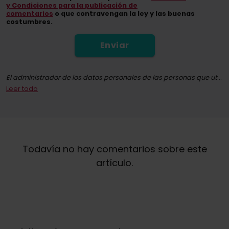
y Condiciones para la publicación de
comentarios
o que contravengan la ley y las buenas
costumbres.
Enviar
El administrador de los datos personales de las personas que utilizan el sitio web whitepress.com y todos sus subsitios (en adelante: el Sitio Web) en el marco del Reglamento del Parlamento Europeo y del Consejo (UE) 2016/679 de 27 de abril de 2016 relativo a la protección de las personas físicas en lo que respecta al tratamiento de datos personales y a la libre circulación de estos datos y por el que se deroga la Directiva 95/46/CE (en adelante: RODO) es conjuntamente "WhitePress" Spółka z ograniczoną odpowiedzialnością con domicilio social en Bielsko-Biała en ul. Legionów 26/28, inscrita en el Registro de Empresarios del Registro Judicial Nacional llevado por el Tribunal de Distrito de Bielsko-Biała, 8ª División Económica del Registro Judicial Nacional con el número KRS: 0000651339, NIP: 9372667797, REGON: 243400145 y otras empresas del
Leer todo
Al suscribirse al boletín informativo, da su consentimiento para el envío de información comercial por medios de comunicación electrónica, incluido, en particular, el correo electrónico, relacionada con la comercialización directa de servicios y bienes ofrecidos por WhitePress sp. z o.o. y sus socios comerciales de confianza interesados en comercializar sus propios bienes o servicios. La base jurídica para el tratamiento de sus datos personales es el consentimiento que usted ha dado (artículo 6, apartado 1, letra a) RODO).
Tiene la posibilidad de retirar su consentimiento al tratamiento de sus datos personales con fines de marketing en cualquier momento. Puede encontrar más información sobre el tratamiento y la base para el tratamiento de sus datos personales por WhitePress sp. z o.o., incluidos sus derechos, en nuestra
Todavía no hay comentarios sobre este
artículo.