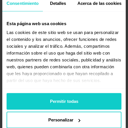
anterior! El viaje continúa, con la tercera
Consentimiento
Detalles
Acerca de las cookies
edición de SEO Vibes on Tour ya en marcha
para 2025.
Esta página web usa cookies
Las cookies de este sitio web se usan para personalizar
el contenido y los anuncios, ofrecer funciones de redes
sociales y analizar el tráfico. Además, compartimos
información sobre el uso que haga del sitio web con
nuestros partners de redes sociales, publicidad y análisis
web, quienes pueden combinarla con otra información
que les haya proporcionado o que hayan recopilado a
partir del uso que haya hecho de sus servicios.
Nuevos mercados e innumerables
Permitir todas
eventos
Personalizar
Nos hemos introducido en nuevos