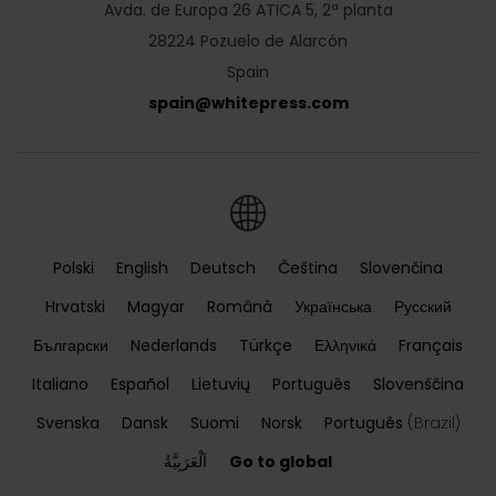
Avda. de Europa 26 ATICA 5, 2ª planta
28224 Pozuelo de Alarcón
Spain
spain
@
whitepress
.
com
Polski
English
Deutsch
Čeština
Slovenčina
Hrvatski
Magyar
Română
Українська
Русский
Български
Nederlands
Türkçe
Ελληνικά
Français
Italiano
Español
Lietuvių
Português
Slovenščina
Svenska
Dansk
Suomi
Norsk
Português
(Brazil)
اَلْعَرَبِيَّةُ
Go to global