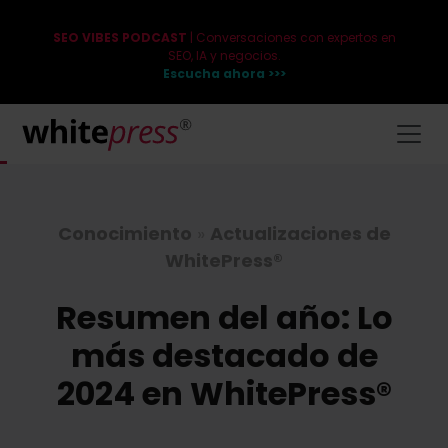
SEO VIBES PODCAST
| Conversaciones con expertos en
SEO, IA y negocios.
Escucha ahora >>>
Conocimiento
»
Actualizaciones de
WhitePress®
Resumen del año: Lo
más destacado de
2024 en WhitePress®