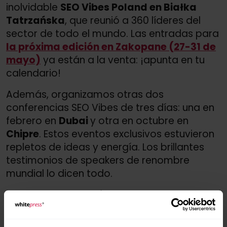
inolvidable
SEO Vibes Poland en Białka
Tatrzańska
, que reunió a 360 líderes del
sector de todo el mundo. Las entradas para
la próxima edición en Zakopane (27-31 de
mayo)
ya están a la venta: ¡apunta en tu
calendario!
Además, organizamos otras dos
conferencias SEO Vibes de tres días: una en
febrero en
Dubai
y otra en octubre en
Chipre
. Estos eventos exclusivos estuvieron
repletos de ideas y energía. Los brillantes
testimonios de speakers de renombre
mundial lo dicen todo.
Nuestra serie
SEO Vibes on Tour
también fue
un gran éxito, con 18 eventos en Europa
y uno en Sudamérica, ¡cinco más que el año