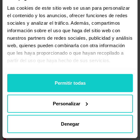
Las cookies de este sitio web se usan para personalizar
el contenido y los anuncios, ofrecer funciones de redes
17:30
sociales y analizar el tráfico. Además, compartimos
SEO desde Cero
información sobre el uso que haga del sitio web con
Jorge Peña Saiz
, Head of SEO / GEO at
nuestros partners de redes sociales, publicidad y análisis
Eskimoz
web, quienes pueden combinarla con otra información
Sergio López Luján
, Head of SEO at
que les haya proporcionado o que hayan recopilado a
Media Power
partir del uso que haya hecho de sus servicios.
Permitir todas
Personalizar
Denegar
18:00