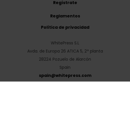
Regístrate
Reglamentos
Política de privacidad
WhitePress S.L
Avda. de Europa 26 ATICA 5, 2ª planta
28224 Pozuelo de Alarcón
Spain
spain
@
whitepress
.
com
Polski
English
Deutsch
Čeština
Slovenčina
Hrvatski
Magyar
Română
Українська
Русский