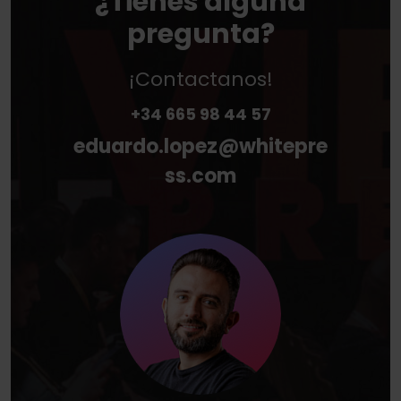
¿Tienes alguna
pregunta?
¡Contactanos!
+34 665 98 44 57
eduardo.lopez
@
whitepre
ss
.
com