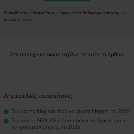
Ο υπεύθυνος επεξεργασίας των προσωπικών δεδομένων των ατόμων που χρησιμοποιούν την whitepress.com και όλων των υποσελίδων της (εφεξής: η Υπηρεσία) κατά την έννοια του κανονισμού (ΕΕ) 2016/679 του Ευρωπαϊκού Κοινοβουλίου και του Συμβουλίου της 27ης Απριλίου 2016 για την προστασία των φυσικών προσώπων έναντι της επεξεργασίας δεδομένων προσωπικού χαρακτήρα και για την ελεύθερη κυκλοφορία των δεδομένων αυτών και την κατάργηση της οδηγίας 95/46/ΕΚ (εφεξής: ΓΚΠΔ) είναι συλλογικά η "WhitePress" Spółka z ograniczoną odpowiedzialnością με έδρα το Bielsko-Biała στη διεύθυνση ul. Legionów 26/28, εγγεγραμμένη στο Μητρώο Επιχειρηματιών του Εθνικού Δικαστικού Μητρώου που τηρείται από το Περιφερειακό Δικαστήριο του Bielsko-Biała, 8ο Οικονομικό Τμήμα του Εθνικού Δικαστικού Μητρώου με αριθμό KRS: 0000651339, NIP: 9372667797, REGON: 243400145 και οι άλλες
Διαβάστε τα όλα
Με την εγγραφή σας στο ενημερωτικό δελτίο, συναινείτε στη λήψη εμπορικών πληροφοριών μέσω ηλεκτρονικών μέσων επικοινωνίας, ιδίως μέσω ηλεκτρονικού ταχυδρομείου, σχετικά με την άμεση εμπορική προώθηση υπηρεσιών και προϊόντων που προσφέρονται από την WhitePress Sp. z o.o. και τους έμπιστους επιχειρηματικούς εταίρους της που ενδιαφέρονται για την εμπορική προώθηση των δικών τους προϊόντων ή υπηρεσιών. Η νομική βάση για την επεξεργασία των προσωπικών σας δεδομένων είναι η συγκατάθεση (άρθρο 6 παράγραφος 1 στοιχείο α) ΓΚΠΔ).
Ανά πάσα στιγμή, έχετε το δικαίωμα να ανακαλέσετε τη συγκατάθεσή σας για την επεξεργασία των προσωπικών σας δεδομένων για σκοπούς μάρκετινγκ. Για περισσότερες πληροφορίες σχετικά με την επεξεργασία και τη νομική βάση για την επεξεργασία των προσωπικών σας δεδομένων από την WhitePress Sp. z o.o., συμπεριλαμβανομένων των δικαιωμάτων σας, μπορείτε να βρείτε στην
Δεν υπάρχουν ακόμη σχόλια σε αυτό το άρθρο.
Δημοφιλείς αναρτήσεις
Τί είναι το blog και πώς να γίνετε blogger το 2025
Τί είναι το SEO: Όλα όσα πρέπει να ξέρετε για να
το χρησιμοποιήσετε το 2025