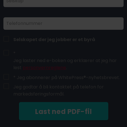
Selskap
Telefonnummer
Selskapet der jeg jobber er et byrå
*
Jeg laster ned e-boken og erklærer at jeg har
lest
personvernreglene
.
* Jeg abonnerer på WhitePress®-nyhetsbrevet.
Jeg godtar å bli kontaktet på telefon for
markedsføringsformål.
Last ned PDF-fil