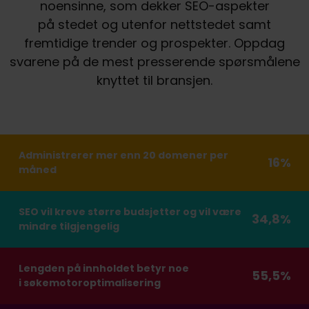
noensinne, som dekker SEO-aspekter
på stedet og utenfor nettstedet samt
fremtidige trender og prospekter. Oppdag
svarene på de mest presserende spørsmålene
knyttet til bransjen.
Administrerer mer enn 20 domener per
16%
måned
SEO vil kreve større budsjetter og vil være
34,8%
mindre tilgjengelig
Lengden på innholdet betyr noe
55,5%
i søkemotoroptimalisering