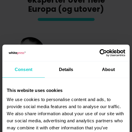
Europa (og utover)
Consent
Details
About
Marco Janck
CEO CAMPIXX, SUMAGO
This website uses cookies
Enhver form for forklarende eller
We use cookies to personalise content and ads, to
underholdende innholdsformat har
provide social media features and to analyse our traffic.
enestående betydning for innhold og
We also share information about your use of our site with
derfor for SEO innen
our social media, advertising and analytics partners who
informasjonsorientert søk. Godt innhold
may combine it with other information that you’ve