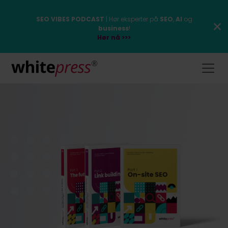
SEO VIBES PODCAST
| Hør eksperter på
SEO
,
AI
og
business
!
Hør nå >>>