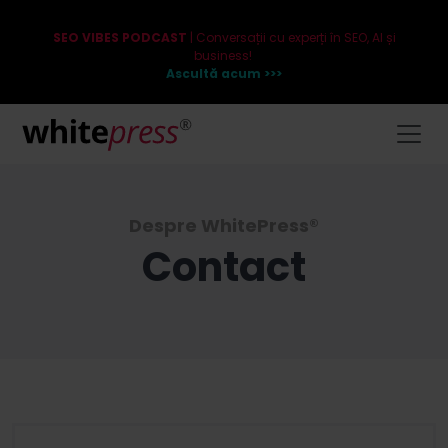
SEO VIBES PODCAST
| Conversații cu experți în SEO, AI și
business!
Ascultă acum >>>
Despre WhitePress®
Contact