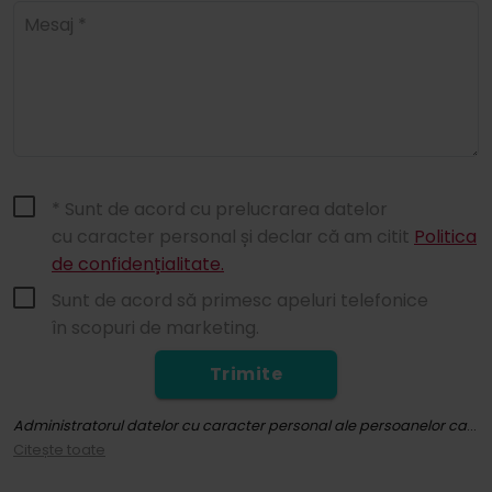
Mesaj *
* Sunt de acord cu prelucrarea datelor
cu caracter personal și declar că am citit
Politica
de confidențialitate.
Sunt de acord să primesc apeluri telefonice
în scopuri de marketing.
Trimite
Administratorul datelor cu caracter personal ale persoanelor care utilizează site-ul whitepress.com și toate subsite-urile sale (denumit în continuare: Site-ul) în sensul Regulamentului Parlamentului European și al Consiliului (UE) 2016/679 din 27 aprilie 2016 privind protecția persoanelor fizice în ceea ce privește prelucrarea datelor cu caracter personal și privind libera circulație a acestor date și de abrogare a Directivei 95/46/CE (denumit în continuare: RODO) este în comun "WhitePress" Spółka z ograniczoną odpowiedzialnością cu sediul social în Bielsko-Biała, la adresa ul. Legionów 26/28, înscrisă în Registrul Întreprinzătorilor din Registrul Național al Instanțelor Judecătorești ținut de Tribunalul Districtual din Bielsko-Biała, Secția a 8-a Economică a Registrului Național al Instanțelor Judecătorești sub numărul KRS: 0000651339, NIP: 9372667797, REGON: 243400145 și alte societăți din
Citește toate
Puteți găsi mai multe informații despre procesarea și temeiul prelucrării datelor dvs. personale de către WhitePress sp. z o.o., inclusiv drepturile dvs., în