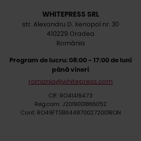
WHITEPRESS SRL
str. Alexandru D. Xenopol nr. 30
410229 Oradea
România
Program de lucru: 08:00 - 17:00 de luni
până vineri
romania
@
whitepress
.
com
CIF: RO41419473
Reg.com: J2019001866052
Cont: RO49FTSB6448700272001RON