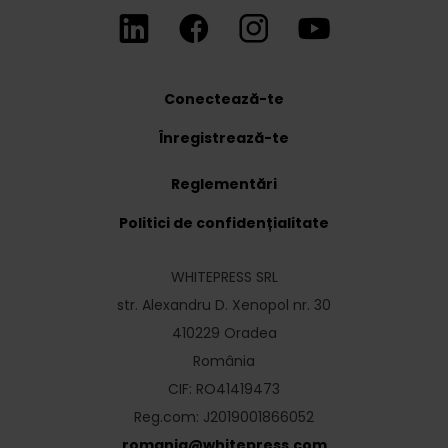
Conectează-te
Înregistrează-te
Reglementări
Politici de confidențialitate
WHITEPRESS SRL
str. Alexandru D. Xenopol nr. 30
410229 Oradea
România
CIF: RO41419473
Reg.com: J2019001866052
romania
@
whitepress
.
com