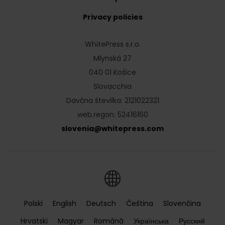
Privacy policies
WhitePress s.r.o.
Mlynská 27
040 01 Košice
Slovacchia
Davčna številka: 2121022321
web.regon: 52416160
slovenia
@
whitepress
.
com
Polski
English
Deutsch
Čeština
Slovenčina
Hrvatski
Magyar
Română
Українська
Русский