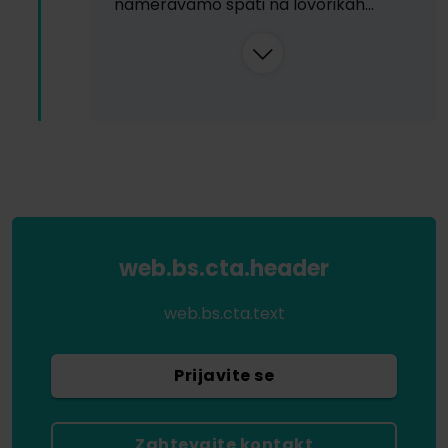
nameravamo spati na lovorikah…
web.bs.cta.header
web.bs.cta.text
Prijavite se
Zahtevajte kontakt