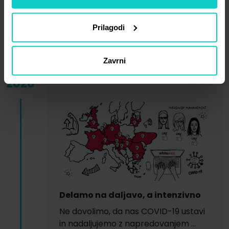
Prilagodi
Zavrni
2020
Delamo na daljavo, a intenzivno
Ne dovolimo, da nas COVID-19 ustavi
in ​​nadaljujemo z napredovanjem ...