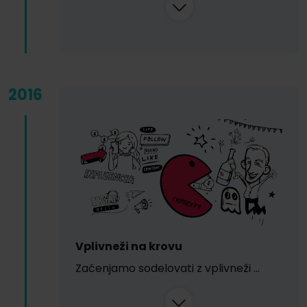
2016
Vplivneži na krovu
Začenjamo sodelovati z vplivneži …