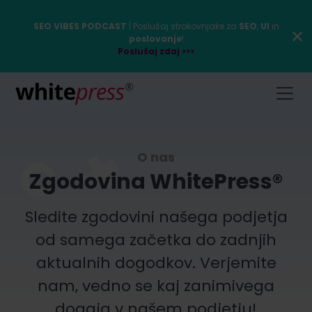
SEO VIBES PODCAST
| Poslušaj strokovnjake za
SEO
,
UI
in
poslovanje
!
Poslušaj zdaj >>>
O nas
Zgodovina WhitePress®
Sledite zgodovini našega podjetja
od samega začetka do zadnjih
aktualnih dogodkov. Verjemite
nam, vedno se kaj zanimivega
dogaja v našem podjetju!