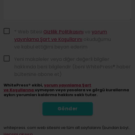
* Web Sitesi
Gizlilik Politikasını
ve
yorum
yayınlama Şart ve Koşullarını
okuduğumu
ve kabul ettiğimi beyan ederim
Yeni makaleler veya diğer değerli bilgiler
hakkında beni bilgilendir (beni WhitePress® haber
bültenine abone et)
WhitePress® ekibi,
yorum yayınlama Şart
ve Koşullarına
uymayan veya yasalara ve görgü kurallarına
aykırı yorumları kaldırma hakkını saklı tutar.
Gönder
whitepress. com web sitesini ve tüm alt sayfalarını (bundan böyle: Hizmet) kullanan bireylerin kişisel verilerinin Denetleyicisi. com web sitesini ve tüm alt sayfalarını (bundan böyle Hizmet olarak anılacaktır) kullanan kişilerin kişisel verilerinin Denetleyicisi, kişisel verilerin işlenmesine ilişkin olarak gerçek kişilerin korunması ve bu verilerin serbest dolaşımına ilişkin 27 Nisan 2016 tarihli ve 95/46/EC sayılı Direktifi (bundan böyle GDPR olarak anılacaktır) yürürlükten kaldıran 2016/679 sayılı Avrupa Parlamentosu ve Konsey Tüzüğü (AB) anlamında, Bielsko-Biała'da ul adresinde kayıtlı ofisi bulunan "WhitePress" Spółka z ograniczoną odpowiedzialnością şirketidir. Legionów 26/28, KRS numarası: 0000651339, NIP: 9372667797, REGON: 243400145 altında Bielsko-Biała'daki Bölge Mahkemesi, Ulusal Mahkeme Sicilinin 8. Ekonomik Bölümü tarafından tutulan Ulusal Mahkeme Sicilinin Girişimciler Siciline ve
Hepsini okuyun