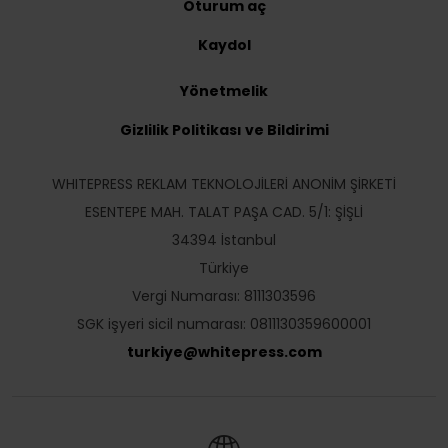
Oturum aç
Kaydol
Yönetmelik
Gizlilik Politikası ve Bildirimi
WHITEPRESS REKLAM TEKNOLOJİLERİ ANONİM ŞİRKETİ
ESENTEPE MAH. TALAT PAŞA CAD. 5/1: ŞİŞLİ
34394 İstanbul
Türkiye
Vergi Numarası: 8111303596
SGK işyeri sicil numarası: 0811130359600001
turkiye
@
whitepress
.
com