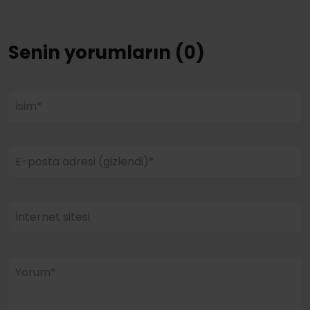
Senin yorumların (0)
İsim*
E-posta adresi (gizlendi)*
İnternet sitesi
Yorum*