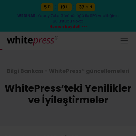
:
:
5
19
37
D
H
MIN
WEBINAR:
Yapay Zeka Görünürlüğü ile SEO Analitiğinin
Buluştuğu Nokta
Hemen kaydol! >>>
Bilgi Bankası
»
WhitePress® güncellemeleri
WhitePress’teki Yenilikler
ve İyileştirmeler