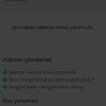
Haber bültenine kaydolarak, WhitePress Sp. z o.o. ve kendi mal veya hizmetlerini pazarlamakla ilgilenen güvenilir iş ortakları tarafından sunulan hizmet ve ürünlerin doğrudan pazarlanmasıyla ilgili olarak elektronik iletişim araçları, özellikle e-posta yoluyla ticari bilgi almayı kabul etmiş olursunuz. Kişisel verilerinizin işlenmesi için yasal dayanak, verilen onaydır (GDPR Madde 6 (1) (a)).
İstediğiniz zaman, kişisel verilerinizin pazarlama amacıyla işlenmesi için verdiğiniz onayı geri çekme hakkına sahipsiniz. Kişisel verilerinizin WhitePress Sp. z o.o. tarafından işlenmesi ve yasal dayanağı hakkında haklarınız da dahil olmak üzere daha fazla bilgiyi
Bu makale hakkında henüz yorum yok.
Popüler gönderiler
Makale Yazarak Para Kazanmak
SEO - Search Engine Optimization Nedir?
Blogger Nedir? Blogger Nasıl Olunur
Son yorumlar