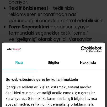
öneriyor.
Teklif önizlemesi
– teklifinizin
reklamverenler tarafından nasıl
görüneceğini önceden kontrol edebilirsiniz.
Form Seçenekleri
– sponsorlu yayın
formundaki seçenekler artık “temel”
ve “gelişmiş” olarak ayrıldı. Varsayılan
değerler otomatik dolu geliyor.
Alan isimleri değişti
– bazı alan adları
ve sıralamaları daha mantıklı hale getirildi.
Rıza
Bilgiler
Hakkında
Başka neleri bilmelisiniz?
Bu web-sitesinde çerezler kullanılmaktadır
Hassas içerik kategorileri
– artık bu
İçeriği ve reklamları kişiselleştirmek, sosyal medya
içeriklerin işaretlenmesi daha hassas şekilde
özellikleri sunmak ve trafiği analiz etmek için çerezler
yapılıyor. Portal düzeyinde belirlenen
kullanıyoruz. Sitemizi kullanımınızla ilgili bilgileri ayrıca
kategorilere göre, teklif düzeyinde içerikle
sosyal medya, reklamcılık ve analiz iş ortaklarımızla