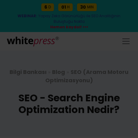
:
:
6
01
30
D
H
MIN
WEBINAR:
Yapay Zeka Görünürlüğü ile SEO Analitiğinin
Buluştuğu Nokta
Hemen kaydol! >>>
Bilgi Bankası
»
Blog
»
SEO (Arama Motoru
Optimizasyonu)
SEO - Search Engine
Optimization Nedir?