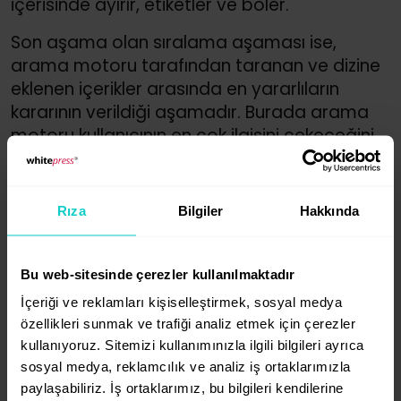
içerisinde ayırır, etiketler ve böler.
Son aşama olan sıralama aşaması ise,
arama motoru tarafından taranan ve dizine
eklenen içerikler arasında en yararlıların
kararının verildiği aşamadır. Burada arama
motoru kullanıcının en çok ilgisini çekeceğini
düşündüğü içeriği sıralar.
Rıza
Bilgiler
Hakkında
Bu web-sitesinde çerezler kullanılmaktadır
İçeriği ve reklamları kişiselleştirmek, sosyal medya
özellikleri sunmak ve trafiği analiz etmek için çerezler
kullanıyoruz. Sitemizi kullanımınızla ilgili bilgileri ayrıca
sosyal medya, reklamcılık ve analiz iş ortaklarımızla
paylaşabiliriz. İş ortaklarımız, bu bilgileri kendilerine