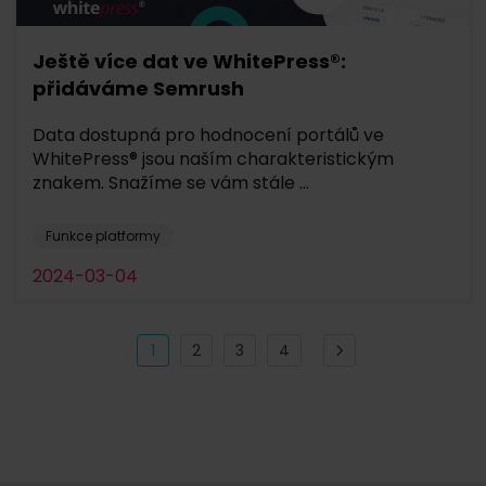
Ještě více dat ve WhitePress®:
přidáváme Semrush
Data dostupná pro hodnocení portálů ve
WhitePress® jsou naším charakteristickým
znakem. Snažíme se vám stále ...
Funkce platformy
2024-03-04
1
2
3
4