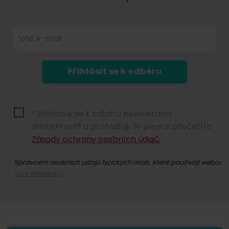
Váš e-mail
Přihlásit se k odběru
* Přihlašuji se k odběru newsletteru
WhitePress® a prohlašuji, že jsem si přečetl/a
Zásady ochrany osobních údajů.
Správcem osobních údajů fyzických osob, které používají webové s
Více informací
Přihlášením se k odběru newsletteru souhlasíte se zasíláním obc
Kdykoli máte právo odvolat souhlas se zpracováním vašich osobn