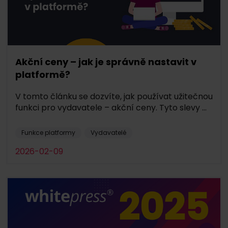
Akční ceny – jak je správně nastavit v
platformě?
V tomto článku se dozvíte, jak používat užitečnou
funkci pro vydavatele – akční ceny. Tyto slevy ...
Funkce platformy
Vydavatelé
2026-02-09