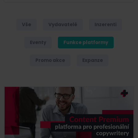
Vše
Vydavatelé
Inzerenti
Eventy
Funkce platformy
Promo akce
Expanze