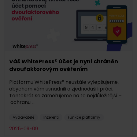
Váš WhitePress® účet je nyní chráněn
dvoufaktorovým ověřením
Platformu WhitePress® neustále vylepšujeme,
abychom vám usnadnili a zjednodušili práci.
Tentokrát se zaměřujeme na to nejdůležitější –
ochranu ...
Vydavatelé
Inzerenti
Funkce platformy
2025-09-09