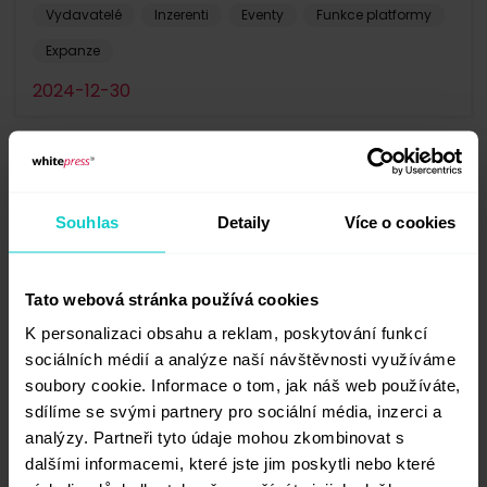
Vydavatelé
Inzerenti
Eventy
Funkce platformy
Expanze
2024-12-30
Souhlas
Detaily
Více o cookies
Tato webová stránka používá cookies
K personalizaci obsahu a reklam, poskytování funkcí
sociálních médií a analýze naší návštěvnosti využíváme
soubory cookie. Informace o tom, jak náš web používáte,
Nabídky bannerů! Využijte potenciál
sdílíme se svými partnery pro sociální média, inzerci a
svého webu na maximum
analýzy. Partneři tyto údaje mohou zkombinovat s
dalšími informacemi, které jste jim poskytli nebo které
Jste si jisti, že z reklamního prostoru na svém