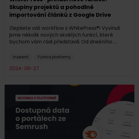
Skupiny projektů a pohodlné
importování článků z Google Drive
Zlepšete váš workflow s WhitePress®! Vyvinuli
jsme několik nových skvělých funkcí, které
bychom vám rádi představili. Od dnešního ...
Inzerenti
Funkce platformy
2024-06-27