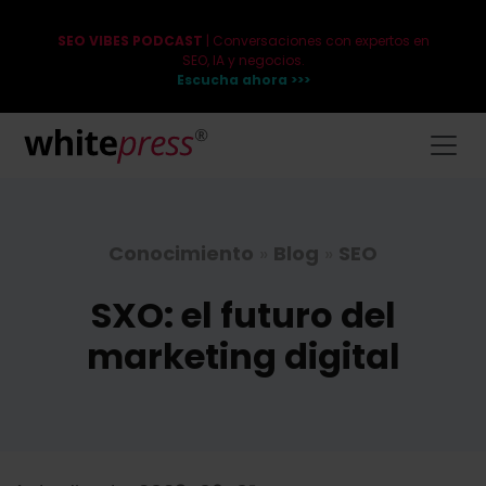
SEO VIBES PODCAST
| Conversaciones con expertos en
SEO, IA y negocios.
Escucha ahora >>>
Conocimiento
»
Blog
»
SEO
SXO: el futuro del
marketing digital