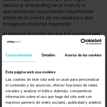
destacar el branding de la marca, lo
que resulta en una posición visualmente
sólida en la mente de los usuarios y una
imagen profesional mejorada.
Al mejorar la forma en que los usuarios ven
tu negocio, estarás transmitiendo el
mensaje de que
tu contenido es
interesante y de alta calidad para ellos.
Consentimiento
Detalles
Acerca de las cookies
Esto les permitirá comprender que eres una
empresa seria y que realmente ofreces un
valor añadido. Como resultado, los usuarios
Esta página web usa cookies
se sentirán más atraídos por tu negocio
Las cookies de este sitio web se usan para personalizar
y estarán más dispuestos a interactuar
el contenido y los anuncios, ofrecer funciones de redes
y realizar transacciones contigo.
sociales y analizar el tráfico. Además, compartimos
información sobre el uso que haga del sitio web con
Permite obtener información valiosa
nuestros partners de redes sociales, publicidad y análisis