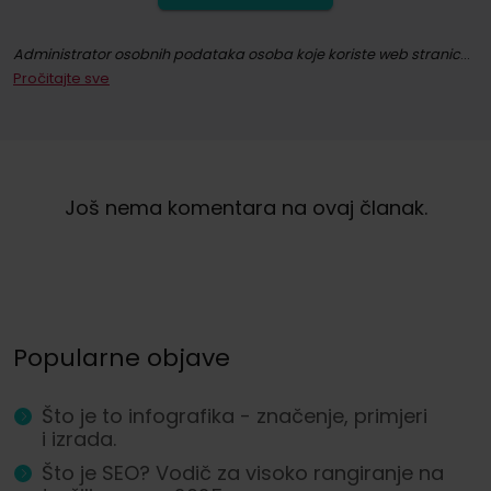
Administrator osobnih podataka osoba koje koriste web stranicu whitepress.com i sve njezine podstranice (u daljnjem tekstu: Web stranica) u smislu Uredbe (EU) 2016/679 Europskog parlamenta i Vijeća od 27. travnja 2016. o zaštiti prirodnih osoba u vezi s obradom osobnih podataka i slobodnim kretanjem takvih podataka te ukidanjem Direktive 95/46/EC (u daljnjem tekstu: GDPR) zajednički je "WhitePress" Spółka z ograniczoną odpowiedzialnością sa sjedištem u Bielsko-Biała na ul. Legionów 26/28, upisano u registar poduzetnika Državnog sudskog registra koji vodi Okružni sud u Bielsko-Biała, 8. trgovački odjel Državnog sudskog registra pod brojem KRS: 0000651339, NIP: 9372667797, REGON: 243400145 i druga društva iz
Pročitajte sve
Pretplatom na newsletter pristajete na slanje komercijalnih informacija putem elektroničkih komunikacijskih sredstava, posebice e-pošte, u vezi s izravnim marketingom usluga i robe koju nudi WhitePress sp. z o.o. i njegovih pouzdanih poslovnih partnera zainteresiranih za marketing vlastite robe ili usluga. Pravna osnova za obradu vaših osobnih podataka je vaš pristanak (članak 6. stavak 1. točka (a) GDPR-a).
Imate pravo u bilo kojem trenutku povući svoju privolu za obradu Vaših osobnih podataka u marketinške svrhe. Više informacija o obradi i osnovi za obradu vaših osobnih podataka od strane WhitePress sp. z o. o., uključujući vaša prava, možete pronaći u našim
Još nema komentara na ovaj članak.
Popularne objave
Što je to infografika - značenje, primjeri
i izrada.
Što je SEO? Vodič za visoko rangiranje na