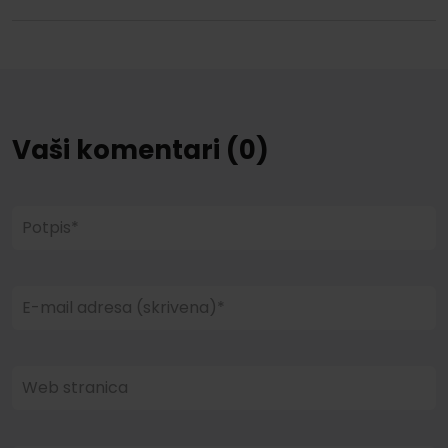
Vaši komentari (0)
Potpis*
E-mail adresa (skrivena)*
Web stranica