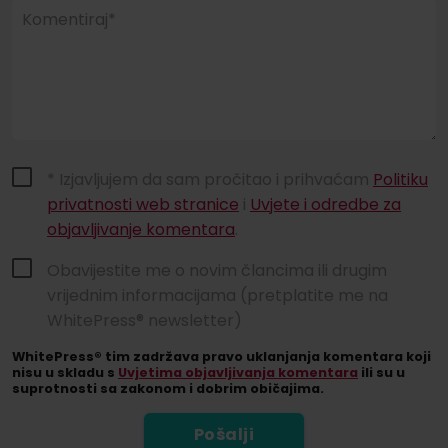
Komentiraj*
* Izjavljujem da sam pročitao i prihvaćam
Politiku
privatnosti web stranice
i
Uvjete i odredbe za
objavljivanje komentara
.
Obavijestite me o novim člancima ili drugim
vrijednim informacijama (pretplatite me na
WhitePress® newsletter)
WhitePress® tim zadržava pravo uklanjanja komentara koji
nisu u skladu s
Uvjetima objavljivanja komentara
ili su u
suprotnosti sa zakonom i dobrim običajima.
Pošalji