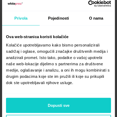
tako da je potpuno sigurna. U svakom
trenutku možete "onemogućiti" integraciju.
Kako? Slijedeći isti put kao prilikom
Privola
Pojedinosti
O nama
dodavanja integracije i klikom na opciju
"Odjava".
Ova web-stranica koristi kolačiće
Integracija s Google diskom naš je odgovor
Kolačiće upotrebljavamo kako bismo personalizirali
na vaše potrebe i otvoreni smo za daljnje
sadržaj i oglase, omogućili značajke društvenih medija i
prijedloge. Zahvaljujemo na povjerenju
analizirali promet. Isto tako, podatke o vašoj upotrebi
i suradnji. Zajedno gradimo platformu koja
naše web-lokacije dijelimo s partnerima za društvene
se stalno razvija kako bi bolje služila vašim
medije, oglašavanje i analizu, a oni ih mogu kombinirati s
drugim podacima koje ste im pružili ili koje su prikupili
potrebama.
dok ste upotrebljavali njihove usluge.
Ali to nije sve! Dodali smo još jedno
poboljšanje: sažetak vrijednosti košarice.
Dopusti sve
U prikaz košarice, na dnu stranice, uključili
smo podatke o vrijednosti svih vaših