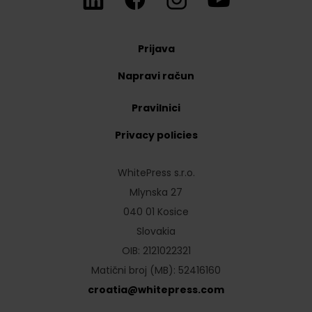
Prijava
Napravi račun
Pravilnici
Privacy policies
WhitePress s.r.o.
Mlynska 27
040 01 Kosice
Slovakia
OIB: 2121022321
Matični broj (MB): 52416160
croatia
@
whitepress
.
com