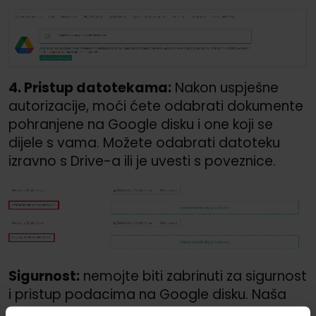
4. Pristup datotekama:
Nakon uspješne
autorizacije, moći ćete odabrati dokumente
pohranjene na Google disku i one koji se
dijele s vama. Možete odabrati datoteku
izravno s Drive-a ili je uvesti s poveznice.
Sigurnost:
nemojte biti zabrinuti za sigurnost
i pristup podacima na Google disku. Naša
aplikacija je autorizirana od strane Googlea,