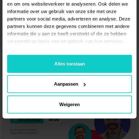
en om ons websiteverkeer te analyseren. Ook delen we
Gratis educatief
informatie over uw gebruik van onze site met onze
materiaal
partners voor social media, adverteren en analyse. Deze
partners kunnen deze gegevens combineren met andere
informatie die u aan ze heeft verstrekt of die ze hebben
verzameld op basis van uw gebruik van hun services.
Alles toestaan
Andere webinars
Aanpassen
Weigeren