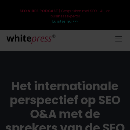
SEO VIBES PODCAST
| Gesprekken met SEO-, AI- en
businessexperts!
Luister nu >>>
Het internationale
perspectief op SEO
O&A met de
sprekers van de SEO