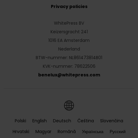
Privacy policies
WhitePress BV
Keizersgracht 241
1016 EA Amsterdam
Nederland
BTW-nummer: NL861473814B01
KVK-nummer: 78622506
benelux
@
whitepress
.
com
Polski
English
Deutsch
Čeština
Slovenčina
Hrvatski
Magyar
Română
Українська
Русский