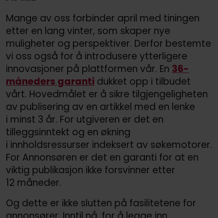
Mange av oss forbinder april med tiningen 
etter en lang vinter, som skaper nye 
muligheter og perspektiver. Derfor bestemte 
vi oss også for å introdusere ytterligere 
innovasjoner på plattformen vår. En 
36-
måneders garanti
 dukket opp i tilbudet 
vårt. Hovedmålet er å sikre tilgjengeligheten 
av publisering av en artikkel med en lenke 
i minst 3 år. For utgiveren er det en 
tilleggsinntekt og en økning 
i innholdsressurser indeksert av søkemotorer. 
For Annonsøren er det en garanti for at en 
viktig publikasjon ikke forsvinner etter 
12 måneder.
Og dette er ikke slutten på fasilitetene for 
annonsører. Inntil nå, for å legge inn 