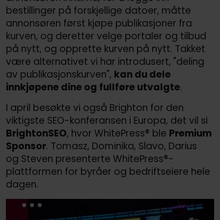
bestillinger på forskjellige datoer, måtte 
annonsøren først kjøpe publikasjoner fra 
kurven, og deretter velge portaler og tilbud 
på nytt, og opprette kurven på nytt. Takket 
være alternativet vi har introdusert, "deling 
av publikasjonskurven", 
kan du dele 
innkjøpene dine og fullføre utvalgte
.
I april besøkte vi også Brighton for den 
viktigste SEO-konferansen i Europa, det vil si 
BrightonSEO
, hvor WhitePress® ble 
Premium 
Sponsor
. Tomasz, Dominika, Slavo, Darius 
og Steven presenterte WhitePress®-
plattformen for byråer og bedriftseiere hele 
dagen.