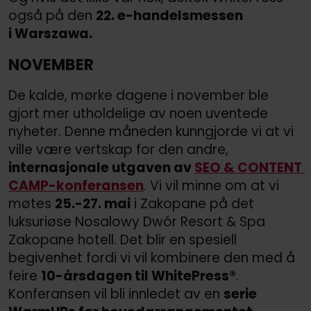
også på den 
22. e-handelsmessen 
i Warszawa.
NOVEMBER
De kalde, mørke dagene i november ble 
gjort mer utholdelige av noen uventede 
nyheter. Denne måneden kunngjorde vi at vi 
ville være vertskap for den andre, 
internasjonale utgaven av 
SEO &
 CONTENT 
CAMP-konferansen
. Vi vil minne om at vi 
møtes 
25.-27. mai
 i Zakopane på det 
luksuriøse Nosalowy Dwór Resort &
 Spa 
Zakopane hotell. Det blir en spesiell 
begivenhet fordi vi vil kombinere den med å 
feire 
10-årsdagen til WhitePress®
. 
Konferansen vil bli innledet av en 
serie 