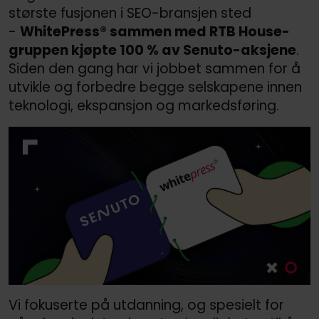
største fusjonen i SEO-bransjen sted 
- 
WhitePress® sammen med RTB House-
gruppen kjøpte 100 % av Senuto-aksjene
. 
Siden den gang har vi jobbet sammen for å 
utvikle og forbedre begge selskapene innen 
teknologi, ekspansjon og markedsføring.
Vi fokuserte på utdanning, og spesielt for 