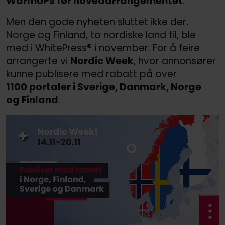
WarmUPs før hovedarrangementet
.
Men den gode nyheten sluttet ikke der. 
Norge og Finland, to nordiske land til, ble 
med i WhitePress® i november. For å feire 
arrangerte vi 
Nordic Week
, hvor annonsører 
kunne publisere med rabatt på over 
1100 portaler i Sverige, Danmark, Norge 
og Finland
.