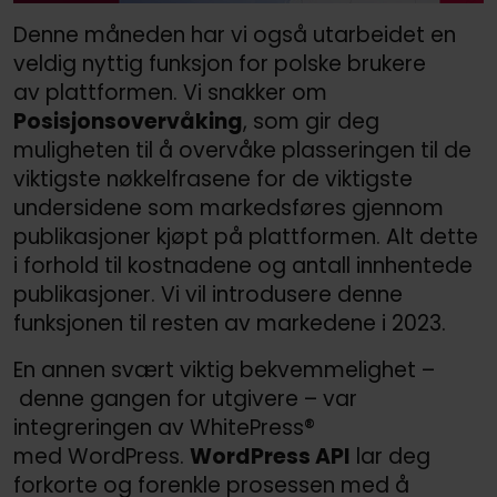
Denne måneden har vi også utarbeidet en 
veldig nyttig funksjon for polske brukere 
av plattformen. Vi snakker om 
Posisjonsovervåking
, som gir deg 
muligheten til å overvåke plasseringen til de 
viktigste nøkkelfrasene for de viktigste 
undersidene som markedsføres gjennom 
publikasjoner kjøpt på plattformen. Alt dette 
i forhold til kostnadene og antall innhentede 
publikasjoner. Vi vil introdusere denne 
funksjonen til resten av markedene i 2023.
En annen svært viktig bekvemmelighet –
 denne gangen for utgivere – var 
integreringen av WhitePress® 
med WordPress. 
WordPress API
 lar deg 
forkorte og forenkle prosessen med å 