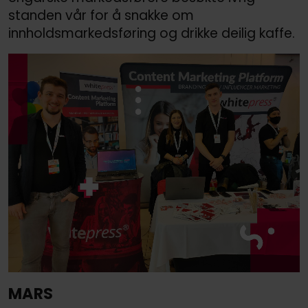
standen vår for å snakke om 
innholdsmarkedsføring og drikke deilig kaffe.
MARS