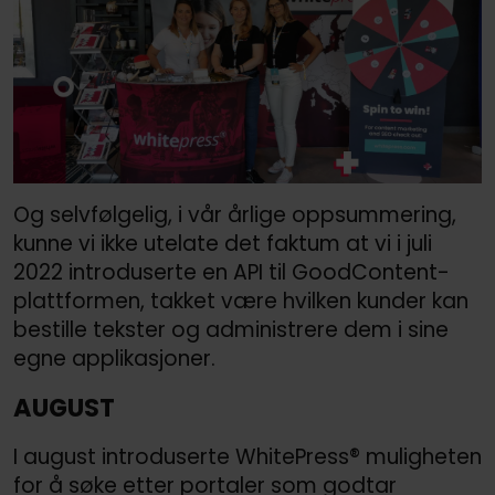
Og selvfølgelig, i vår årlige oppsummering, 
kunne vi ikke utelate det faktum at vi i juli 
2022 introduserte en API til GoodContent-
plattformen, takket være hvilken kunder kan 
bestille tekster og administrere dem i sine 
egne applikasjoner.
AUGUST
I august introduserte WhitePress® muligheten 
for å søke etter portaler som godtar 