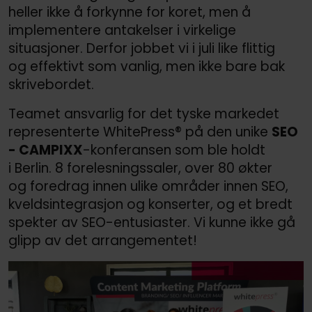
heller ikke å forkynne for koret, men å 
implementere antakelser i virkelige 
situasjoner. Derfor jobbet vi i juli like flittig 
og effektivt som vanlig, men ikke bare bak 
skrivebordet.
Teamet ansvarlig for det tyske markedet 
representerte WhitePress® på den unike 
SEO 
- CAMPIXX
-konferansen som ble holdt 
i Berlin. 8 forelesningssaler, over 80 økter 
og foredrag innen ulike områder innen SEO, 
kveldsintegrasjon og konserter, og et bredt 
spekter av SEO-entusiaster. Vi kunne ikke gå 
glipp av det arrangementet!