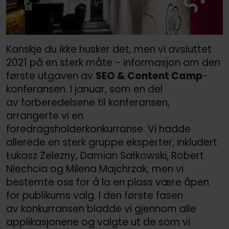
Kanskje du ikke husker det, men vi avsluttet 
2021 på en sterk måte - informasjon om den 
første utgaven av 
SEO &
 Content Camp
-
konferansen. I januar, som en del 
av forberedelsene til konferansen, 
arrangerte vi en 
foredragsholderkonkurranse. Vi hadde 
allerede en sterk gruppe eksperter, inkludert 
Łukasz Żelezny, Damian Sałkowski, Robert 
Niechcia og Milena Majchrzak, men vi 
bestemte oss for å la en plass være åpen 
for publikums valg. I den første fasen 
av konkurransen bladde vi gjennom alle 
applikasjonene og valgte ut de som vi 