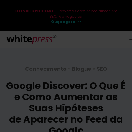
SEO VIBES PODCAST
| Conversas com especialistas em
SEO, IA e negócios!
Ouça agora >>>
Conhecimento
»
Blogue
»
SEO
Google Discover: O Que É
e Como Aumentar as
Suas Hipóteses
de Aparecer no Feed da
Google