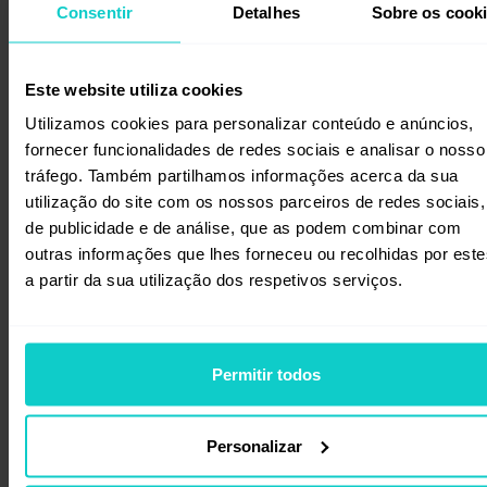
Consentir
Detalhes
Sobre os cook
Um guia ou artigo atemporal pode ganhar
visibilidade se abordar um tema que esteja
novamente em discussão na indústria, se
Este website utiliza cookies
torne sazonalmente relevante ou responda
Utilizamos cookies para personalizar conteúdo e anúncios,
a necessidades recorrentes do público.
fornecer funcionalidades de redes sociais e analisar o nosso
tráfego. Também partilhamos informações acerca da sua
Para especialistas SEO e editores, o
utilização do site com os nossos parceiros de redes sociais,
planeamento de conteúdos baseado
de publicidade e de análise, que as podem combinar com
em dados é essencial. Fontes úteis incluem
outras informações que lhes forneceu ou recolhidas por este
Google Trends, dados do Search Console,
a partir da sua utilização dos respetivos serviços.
informações das redes sociais,
newsletters
e sistemas internos de análise
de dados. Vale a pena monitorizar quais
Permitir todos
temas estão a ganhar força e quais estão a
perder relevância.
Personalizar
Além de alinhar conteúdos com os
interesses do público, também é valioso ter