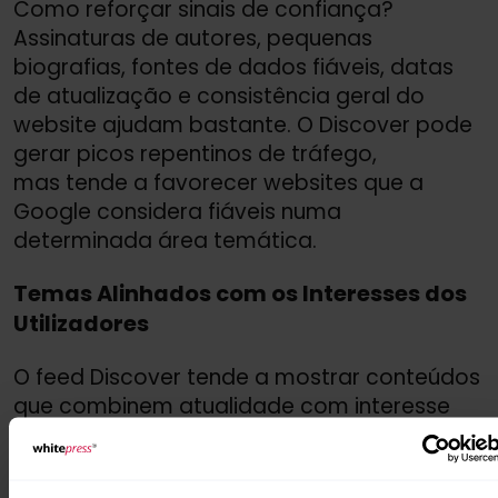
Como reforçar sinais de confiança?
Assinaturas de autores, pequenas
biografias, fontes de dados fiáveis, datas
de atualização e consistência geral do
website ajudam bastante. O Discover pode
gerar picos repentinos de tráfego,
mas tende a favorecer websites que a
Google considera fiáveis numa
determinada área temática.
Temas Alinhados com os Interesses dos
Utilizadores
O feed Discover tende a mostrar conteúdos
que combinem atualidade com interesse
genuíno dos utilizadores e que reflitam
preferências individuais. Isto não significa
que apenas notícias possam ter sucesso.