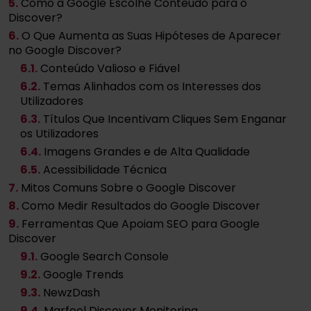
5.
Como a Google Escolhe Conteúdo para o
Discover?
6.
O Que Aumenta as Suas Hipóteses de Aparecer
no Google Discover?
6
.1.
Conteúdo Valioso e Fiável
6
.2.
Temas Alinhados com os Interesses dos
Utilizadores
6
.3.
Títulos Que Incentivam Cliques Sem Enganar
os Utilizadores
6
.4.
Imagens Grandes e de Alta Qualidade
6
.5.
Acessibilidade Técnica
7.
Mitos Comuns Sobre o Google Discover
8.
Como Medir Resultados do Google Discover
9.
Ferramentas Que Apoiam SEO para Google
Discover
9
.1.
Google Search Console
9
.2.
Google Trends
9
.3.
NewzDash
9
.4.
Marfeel Discover Monitoring