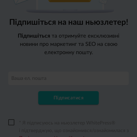
Підпишіться на наш ньюзлетер!
Підпишіться
та отримуйте ексклюзивні
новини про маркетинг та SEO на свою
електронну пошту.
Ваша ел. пошта
Підписатися
* Я підписуюсь на ньюзлетер WhitePress®
і підтверджую, що ознайомився/ознайомилася з