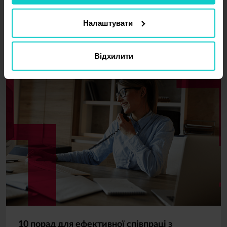
просування ваших продуктів і послуг. Якщо у вас є
компанія, напишіть про це в блозі. Ось 10 причин чому
варто це зробити!
Налаштувати
Відхилити
10 порад для ефективної співпраці з