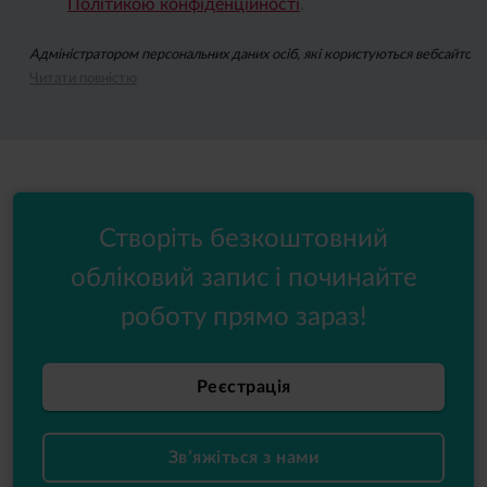
Політикою конфіденційності
.
Адміністратором персональних даних осіб, які користуються вебсайтом wh
Читати повністю
Підписуючись на ньюзлетер, ви даєте згоду на надсилання вам за допомо
Ви можете відкликати згоду на опрацювання ваших персональних даних з
Створіть безкоштовний
обліковий запис і починайте
роботу прямо зараз!
Реєстрація
Зв’яжіться з нами