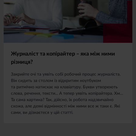
Журналіст та копірайтер – яка між ними
різниця?
Закрийте очі та уявіть собі робочий процес журналіста.
Він сидить за столом із відкритим ноутбуком
та ритмічно натискає на клавіатуру. Букви утворюють
слова, речення, тексти... А тепер уявіть копірайтера. Хм…
Та сама картина? Так, дійсно, їх робота надзвичайно
схожа, але деякі відмінності між ними все ж таки є. Які
сами, ви дізнаєтеся у цій статті.