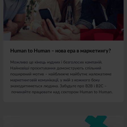
Human to Human – нова ера в маркетингу?
Можливо це кінець нудних і безголосих кампаній.
Найновіші проєктування демонструють спільний
поширений мотив – найближче майбутнє належатиме
маркетинговій комунікації, у якій з кожного боку
знаходитиметься людина. Забудьте про B2B і B2C –
починайте працювати над сектором Human to Human.