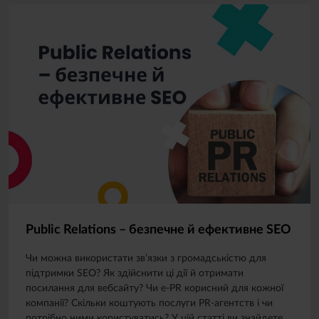
Public Relations – безпечне й ефективне SEO
Чи можна використати зв’язки з громадськістю для
підтримки SEO? Як здійснити ці дії й отримати
посилання для вебсайту? Чи e-PR корисний для кожної
компанії? Скільки коштують послуги PR-агентств і чи
потрібно ними користуватись? У цій статті ви знайдете