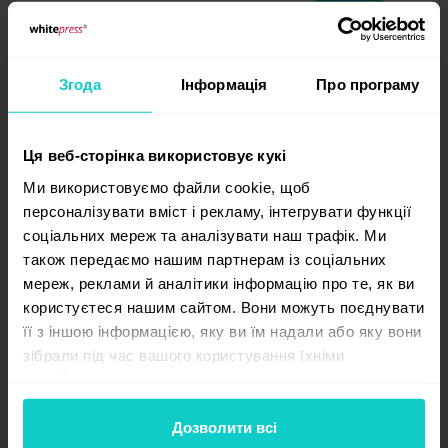
Згода
Інформація
Про програму
Ця веб-сторінка використовує кукі
Ми використовуємо файли cookie, щоб
персоналізувати вміст і рекламу, інтегрувати функції
соціальних мереж та аналізувати наш трафік. Ми
також передаємо нашим партнерам із соціальних
10 причин чому варто створити блог
мереж, реклами й аналітики інформацію про те, як ви
компанії
користуєтеся нашим сайтом. Вони можуть поєднувати
її з іншою інформацією, яку ви їм надали або яку вони
Блог компанії – це популярна форма вхідного
зібрали під час вашого користування їхніми
маркетингу. Він дозволяє використовувати нові
службами.
маркетингові рішення і є більш вдалою ідеєю
у порівнянні з банерами, рекламними статтями чи CPC-
Дозволити всі
кампаніями. Цей тип маркетингу є чудовим способом