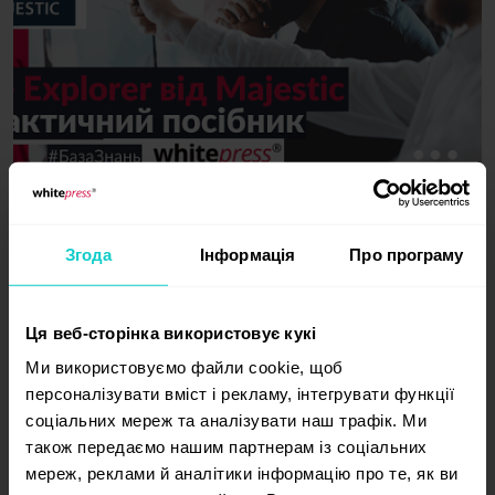
Практичний посібник з Site Explorer
Згода
Інформація
Про програму
від Majestic
Majestic, як незалежний інструмент, що аналізує
та збирає дані з інтернету, додатково робить аналіз
Ця веб-сторінка використовує кукі
профілю посилань, які ведуть на сайт. Його широкі
Ми використовуємо файли cookie, щоб
можливості сканування дозволяють відфільтрувати
персоналізувати вміст і рекламу, інтегрувати функції
понад один мільярд URL-адрес, відстежуючи зв'язки
між ними. Зібрані дані надаються у читабельний спосіб
соціальних мереж та аналізувати наш трафік. Ми
у вигляді рапортів та резюме, що робить можливим
також передаємо нашим партнерам із соціальних
проведення детального аналізу конкуренції
мереж, реклами й аналітики інформацію про те, як ви
та дослідження трендів.