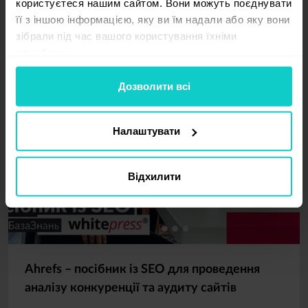
користуєтеся нашим сайтом. Вони можуть поєднувати
її з іншою інформацією, яку ви їм надали або яку вони
зібрали під час вашого користування їхніми
службами.
Дозволити всі
Налаштувати
Відхилити
Ahrefs – посібник із SEO для проведення
аналізу конкуренції та аудиту сайтів