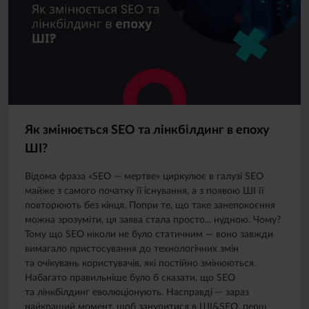
Як змінюється SEO та лінкбілдинг в епоху
ШІ?
Відома фраза «SEO — мертве» циркулює в галузі SEO
майже з самого початку її існування, а з появою ШІ її
повторюють без кінця. Попри те, що таке занепокоєння
можна зрозуміти, ця заява стала просто... нудною. Чому?
Тому що SEO ніколи не було статичним — воно завжди
вимагало пристосування до технологічних змін
та очікувань користувачів, які постійно змінюються.
Набагато правильніше було б сказати, що SEO
та лінкбілдинг еволюціонують. Насправді — зараз
найкращий момент, щоб зануритися в ШІ&SEO, перш