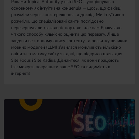
Роками Topical Authority у світі SEO функціонував в
основному як інтуїтивна концепція — щось, що фахівці
розуміли через спостереження та досвід. Ми інтуїтивно
розуміли, що спеціалізовані сайти послідовно
перевершували «загальні» портали, але нам бракувало
чіткого способу кількісно оцінити цю перевагу. Лише
завдяки векторному опису контенту та розвитку великих
мовних моделей (LLM) з’явилася можливість кількісно
оцінити тематику сайту як дані, що відкрило шлях для
Site Focus і Site Radius. Дізнайтеся, як вони працюють
і як можуть покращити ваше SEO та видимість в
інтернеті!